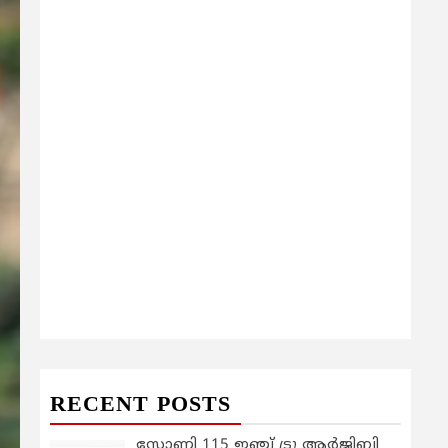
RECENT POSTS
സോണി 115 ഇഞ്ച് ട്രൂ ആർജിബി