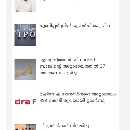
ജൂണിപ്പർ ഗ്രീൻ എനർജി ഐപിഒ
എയു സ്‌മോൾ ഫിനാൻസ്
ബാങ്കിന്റെ അറ്റാദായത്തിൽ 37
ശതമാനം വളർച്ച
മഹീന്ദ്ര ഫിനാൻസിൻറെ അറ്റാദായം
899 കോടി രൂപയായി ഉയർന്നു
വിദ്യാര്‍ഥികള്‍ നിര്‍മ്മിച്ച