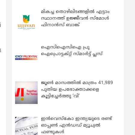
മികച്ച തൊഴിലിടങ്ങളിൽ എട്ടാം
സ്ഥാനത്ത് ഉജ്ജീവൻ സ്മോൾ
െ
ഫിനാൻസ് ബാങ്ക്
ഐസിഐസിഐ പ്രു
‍
ഐപ്രൊട്ടക്റ്റ് സ്മാർട്ട് പ്ലസ്
ജൂൺ മാസത്തിൽ മാത്രം 41,989
പുതിയ ഉപഭോക്താക്കളെ
കൂട്ടിച്ചേർത്തു ‘വി’
ഇന്‍വെസ്കോ ഇന്ത്യയുടെ രണ്ട്
ഓപ്പണ്‍ എന്‍ഡഡ് മ്യൂച്വല്‍
ഫണ്ടുകള്‍