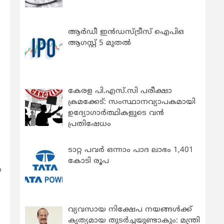
ആർഡീ ഇൻഡസ്ട്രീസ് ഐപിഒ
ആഗസ്റ്റ് 5 മുതൽ
കേരള പി.എസ്.സി പരീക്ഷാ
ക്രമക്കേട്: സംസ്ഥാനവ്യാപകമായി
ഉദ്യോഗാര്‍ത്ഥികളുടെ വന്‍
പ്രതിഷേധം
ടാറ്റ പവർ ഒന്നാം പാദ ലാഭം 1,401
കോടി രൂപ
ഈ
വ്യവസായ നിക്ഷേപ നയങ്ങള്‍ക്ക്
കൃത്യമായ തുടര്‍ച്ചയുണ്ടാകും: മന്ത്രി