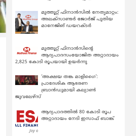
മുത്തൂറ്റ് ഫിനാൻസിൽ നേതൃമാറ്റം:
അലക്സാണ്ടർ ജോർജ് പുതിയ
മാനേജിങ് ഡയറക്ടർ
മുത്തൂറ്റ് ഫിനാൻസിന്റെ
ആദ്യപാദസംയോജിത അറ്റാദായം
2,825 കോടി രൂപയായി ഉയർന്നു
‘അക്ഷയ തങ്ക മാളിഗൈ’:
പ്രാദേശിക ആഭരണ
ബ്രാന്‍ഡുമായി കല്യാണ്‍
ജുവലേഴ്‌സ്
ആദ്യപാദത്തിൽ 80 കോടി രൂപ
അറ്റാദായം നേടി ഇസാഫ് ബാങ്ക്