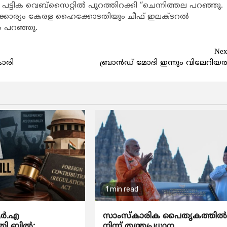
 ഈ പട്ടിക വെബ്സൈറ്റില്‍ പുറത്തിറക്കി “ചെന്നിത്തല പറഞ്ഞു.
ഇക്കാര്യം കേരള ഹൈക്കോടതിയും ചീഫ് ഇലക്ടറല്‍
ം പറഞ്ഞു.
Nex
കാരി
ബ്രാന്‍ഡ് മോദി ഇന്നും വിലേറിയത
1 min read
്‍.എ
സാംസ്‌കാരിക പൈതൃകത്തില്
ി ബില്‍:
നിന്ന് തന്ത്രപ്രധാന