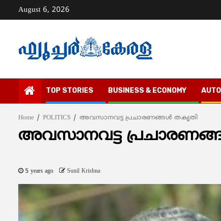
Skip
August 6, 2026
to
content
TOP STORIES
BUSINESS & ECONOMY
AUTO
Home
POLITICS
അവസാനവട്ട പ്രചാരണങ്ങള്‍ തകൃതി
അവസാനവട്ട പ്രചാരണങ്ങ
5 years ago
Sunil Krishna