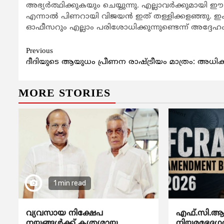
അഭ്യര്‍ത്ഥിക്കുകയും ചെയ്യുന്നു. എല്ലാവര്‍ക്കുമായി
എന്നാല്‍ പിണറായി വിജയന്‍ ഇത് തള്ളിക്കളഞ്ഞു. 
ഓഫീസറും എല്ലാം പരിശോധിക്കുന്നുണ്ടെന്ന് അദ്ദേഹ
Continue
Previous
ദീദിയുടെ ആയുധം പ്രീണന രാഷ്ട്രീയം മാത്രം: അധി
Reading
MORE STORIES
1 min read
വ്യവസായ നിക്ഷേപ
എഫ്.സി.ആര
നയങ്ങള്‍ക്ക് കൃത്യമായ
നിയമഭേദഗത