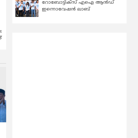
റോബോട്ടിക്സ് എഐ ആന്‍ഡ്
ഇന്നൊവേഷന്‍ ലാബ്
t
്
‍