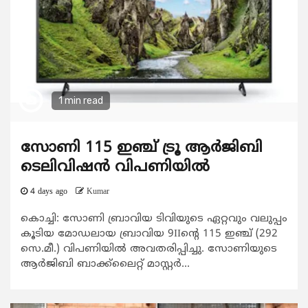
1 min read
സോണി 115 ഇഞ്ച് ട്രൂ ആർജിബി
ടെലിവിഷൻ വിപണിയിൽ
4 days ago
Kumar
കൊച്ചി: സോണി ബ്രാവിയ ടിവിയുടെ ഏറ്റവും വലുപ്പം
കൂടിയ മോഡലായ ബ്രാവിയ 9IIൻ്റെ 115 ഇഞ്ച് (292
സെ.മീ.) വിപണിയിൽ അവതരിപ്പിച്ചു. സോണിയുടെ
ആർജിബി ബാക്ക്‌ലൈറ്റ് മാസ്റ്റർ...