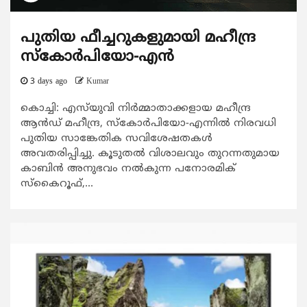
പുതിയ ഫീച്ചറുകളുമായി മഹീന്ദ്ര
സ്കോർപിയോ-എൻ
3 days ago
Kumar
കൊച്ചി: എസ്‌യുവി നിർമ്മാതാക്കളായ മഹീന്ദ്ര
ആൻഡ് മഹീന്ദ്ര, സ്കോർപിയോ-എന്നിൽ നിരവധി
പുതിയ സാങ്കേതിക സവിശേഷതകൾ
അവതരിപ്പിച്ചു. കൂടുതൽ വിശാലവും തുറന്നതുമായ
കാബിൻ അനുഭവം നൽകുന്ന പനോരമിക്
സ്കൈറൂഫ്,...