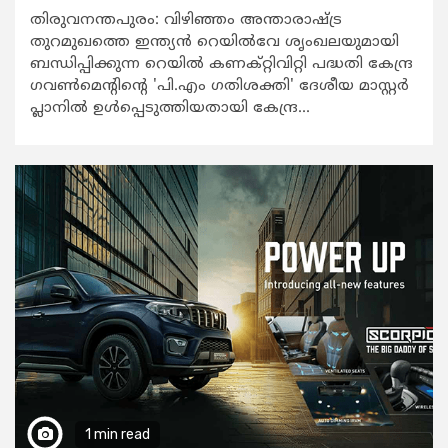
തിരുവനന്തപുരം: വിഴിഞ്ഞം അന്താരാഷ്ട്ര
തുറമുഖത്തെ ഇന്ത്യൻ റെയിൽവേ ശൃംഖലയുമായി
ബന്ധിപ്പിക്കുന്ന റെയിൽ കണക്റ്റിവിറ്റി പദ്ധതി കേന്ദ്ര ​
ഗവൺമെൻ്റിൻ്റെ 'പി.എം ഗതിശക്തി' ദേശീയ മാസ്റ്റർ
പ്ലാനിൽ ഉൾപ്പെടുത്തിയതായി കേന്ദ്ര...
1 min read