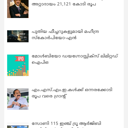
അറ്റാദായം 21,121 കോടി രൂപ
പുതിയ ഫീച്ചറുകളുമായി മഹീന്ദ്ര
സ്കോർപിയോ-എൻ
മോൾബിയോ ഡയഗ്നോസ്റ്റിക്സ് ലിമിറ്റഡ്
ഐപിഒ
എം.എസ്.എം.ഇ.കൾക്ക് ഒന്നരക്കോടി
രൂപ വരെ ഗ്രാന്റ്
സോണി 115 ഇഞ്ച് ട്രൂ ആർജിബി