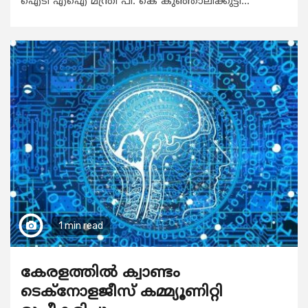
ഐടി എഐ മന്ത്രി പി. കെ കുഞ്ഞാലിക്കുട്ടി...
1 min read
കേരളത്തിൽ ക്വാണ്ടം
ടെക്നോളജീസ് കമ്മ്യൂണിറ്റി