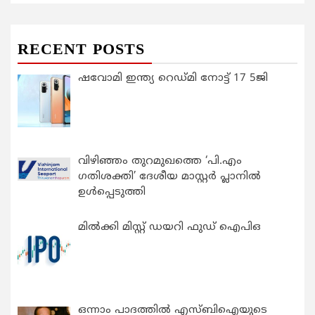
RECENT POSTS
ഷവോമി ഇന്ത്യ റെഡ്മി നോട്ട് 17 5ജി
വിഴിഞ്ഞം തുറമുഖത്തെ ‘പി.എം
ഗതിശക്തി’ ദേശീയ മാസ്റ്റർ പ്ലാനിൽ
ഉൾപ്പെടുത്തി
മിൽക്കി മിസ്റ്റ് ഡയറി ഫുഡ് ഐപിഒ
ഒന്നാം പാദത്തിൽ എസ്ബിഐയുടെ