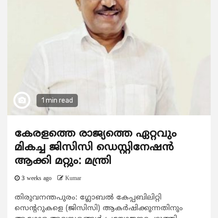
1 min read
കേരളത്തെ രാജ്യത്തെ ഏറ്റവും
മികച്ച ജിസിസി ഡെസ്റ്റിനേഷന്‍
ആക്കി മറ്റും: മന്ത്രി
3 weeks ago
Kumar
തിരുവനന്തപുരം: ഗ്ലോബല്‍ കേപ്പബിലിറ്റി
സെന്‍ററുകളെ (ജിസിസി) ആകര്‍ഷിക്കുന്നതിനും