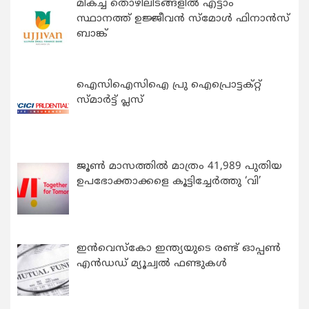
മികച്ച തൊഴിലിടങ്ങളിൽ എട്ടാം
സ്ഥാനത്ത് ഉജ്ജീവൻ സ്മോൾ ഫിനാൻസ്
ബാങ്ക്
ഐസിഐസിഐ പ്രു ഐപ്രൊട്ടക്റ്റ്
സ്മാർട്ട് പ്ലസ്
ജൂൺ മാസത്തിൽ മാത്രം 41,989 പുതിയ
ഉപഭോക്താക്കളെ കൂട്ടിച്ചേർത്തു ‘വി’
ഇന്‍വെസ്കോ ഇന്ത്യയുടെ രണ്ട് ഓപ്പണ്‍
എന്‍ഡഡ് മ്യൂച്വല്‍ ഫണ്ടുകള്‍