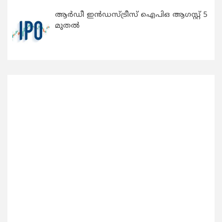
ആർഡീ ഇൻഡസ്ട്രീസ് ഐപിഒ ആഗസ്റ്റ് 5
മുതൽ