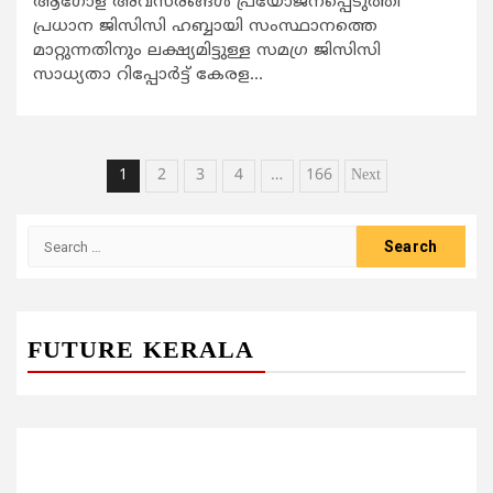
ആഗോള അവസരങ്ങള്‍ പ്രയോജനപ്പെടുത്തി
പ്രധാന ജിസിസി ഹബ്ബായി സംസ്ഥാനത്തെ
മാറ്റുന്നതിനും ലക്ഷ്യമിട്ടുള്ള സമഗ്ര ജിസിസി
സാധ്യതാ റിപ്പോര്‍ട്ട് കേരള...
Posts
1
2
3
4
…
166
Next
pagination
Search
for:
FUTURE KERALA