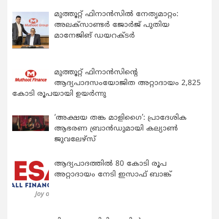
മുത്തൂറ്റ് ഫിനാൻസിൽ നേതൃമാറ്റം:
അലക്സാണ്ടർ ജോർജ് പുതിയ
മാനേജിങ് ഡയറക്ടർ
മുത്തൂറ്റ് ഫിനാൻസിന്റെ
ആദ്യപാദസംയോജിത അറ്റാദായം 2,825
കോടി രൂപയായി ഉയർന്നു
‘അക്ഷയ തങ്ക മാളിഗൈ’: പ്രാദേശിക
ആഭരണ ബ്രാന്‍ഡുമായി കല്യാണ്‍
ജുവലേഴ്‌സ്
ആദ്യപാദത്തിൽ 80 കോടി രൂപ
അറ്റാദായം നേടി ഇസാഫ് ബാങ്ക്