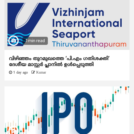
1 min read
വിഴിഞ്ഞം തുറമുഖത്തെ ‘പി.എം ഗതിശക്തി’
ദേശീയ മാസ്റ്റർ പ്ലാനിൽ ഉൾപ്പെടുത്തി
1 day ago
Kumar