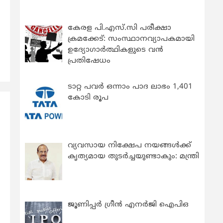
കേരള പി.എസ്.സി പരീക്ഷാ
ക്രമക്കേട്: സംസ്ഥാനവ്യാപകമായി
ഉദ്യോഗാര്‍ത്ഥികളുടെ വന്‍
പ്രതിഷേധം
ടാറ്റ പവർ ഒന്നാം പാദ ലാഭം 1,401
കോടി രൂപ
വ്യവസായ നിക്ഷേപ നയങ്ങള്‍ക്ക്
കൃത്യമായ തുടര്‍ച്ചയുണ്ടാകും: മന്ത്രി
ജൂണിപ്പർ ഗ്രീൻ എനർജി ഐപിഒ