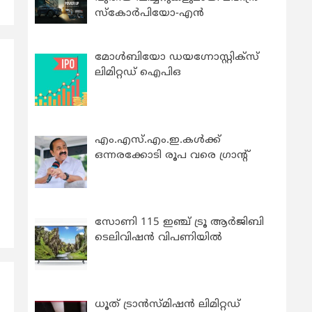
സ്കോർപിയോ-എൻ
മോൾബിയോ ഡയഗ്നോസ്റ്റിക്സ്
ലിമിറ്റഡ് ഐപിഒ
എം.എസ്.എം.ഇ.കൾക്ക്
ഒന്നരക്കോടി രൂപ വരെ ഗ്രാന്റ്
സോണി 115 ഇഞ്ച് ട്രൂ ആർജിബി
ടെലിവിഷൻ വിപണിയിൽ
ധൂത് ട്രാൻസ്മിഷൻ ലിമിറ്റഡ്