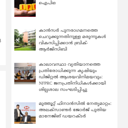
ഐപിഒ
കാന്‍സര്‍ പുനരാഗമനത്തെ
ചെറുക്കുന്നതിനുള്ള മരുന്നുകള്‍
ൻ
വികസിപ്പിക്കാന്‍ ബ്രിക്-
ആര്‍ജിസിബി
കാലാവസ്ഥാ വ്യതിയാനത്തെ
പ്രതിരോധിക്കുന്ന കൃഷിയും
ഡിജിറ്റൽ ആശയവിനിമയവും:
NFPRC ജനപ്രതിനിധികൾക്കായി
ശില്പശാല സംഘടിപ്പിച്ചു
മുത്തൂറ്റ് ഫിനാൻസിൽ നേതൃമാറ്റം:
അലക്സാണ്ടർ ജോർജ് പുതിയ
മാനേജിങ് ഡയറക്ടർ