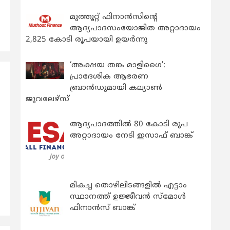
മുത്തൂറ്റ് ഫിനാൻസിന്റെ
ആദ്യപാദസംയോജിത അറ്റാദായം
2,825 കോടി രൂപയായി ഉയർന്നു
‘അക്ഷയ തങ്ക മാളിഗൈ’:
പ്രാദേശിക ആഭരണ
ബ്രാന്‍ഡുമായി കല്യാണ്‍
ജുവലേഴ്‌സ്
ആദ്യപാദത്തിൽ 80 കോടി രൂപ
അറ്റാദായം നേടി ഇസാഫ് ബാങ്ക്
മികച്ച തൊഴിലിടങ്ങളിൽ എട്ടാം
സ്ഥാനത്ത് ഉജ്ജീവൻ സ്മോൾ
ഫിനാൻസ് ബാങ്ക്