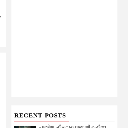
ര
യ
RECENT POSTS
പുതിയ ഫീച്ചറുകളുമായി മഹീന്ദ്ര