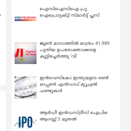
ഐസിഐസിഐ പ്രു
,
ഐപ്രൊട്ടക്റ്റ് സ്മാർട്ട് പ്ലസ്
ജൂൺ മാസത്തിൽ മാത്രം 41,989
പുതിയ ഉപഭോക്താക്കളെ
കൂട്ടിച്ചേർത്തു ‘വി’
ഇന്‍വെസ്കോ ഇന്ത്യയുടെ രണ്ട്
ഓപ്പണ്‍ എന്‍ഡഡ് മ്യൂച്വല്‍
ഫണ്ടുകള്‍
ി
ആർഡീ ഇൻഡസ്ട്രീസ് ഐപിഒ
ആഗസ്റ്റ് 5 മുതൽ