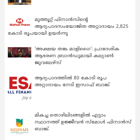
മുത്തൂറ്റ് ഫിനാൻസിന്റെ
ആദ്യപാദസംയോജിത അറ്റാദായം 2,825
കോടി രൂപയായി ഉയർന്നു
‘അക്ഷയ തങ്ക മാളിഗൈ’: പ്രാദേശിക
ആഭരണ ബ്രാന്‍ഡുമായി കല്യാണ്‍
ജുവലേഴ്‌സ്
ആദ്യപാദത്തിൽ 80 കോടി രൂപ
അറ്റാദായം നേടി ഇസാഫ് ബാങ്ക്
മികച്ച തൊഴിലിടങ്ങളിൽ എട്ടാം
സ്ഥാനത്ത് ഉജ്ജീവൻ സ്മോൾ ഫിനാൻസ്
ബാങ്ക്