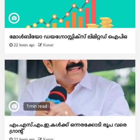
മോൾബിയോ ഡയഗ്നോസ്റ്റിക്സ് ലിമിറ്റഡ് ഐപിഒ
22 hours ago
Kumar
1 min read
എം.എസ്.എം.ഇ.കൾക്ക് ഒന്നരക്കോടി രൂപ വരെ
ഗ്രാന്റ്
22 hours ago
Kumar