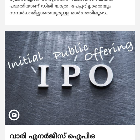
പദ്ധതിയാണ് ഡിജി യാത്ര. പേപ്പറില്ലാതെയും
സമ്പര്‍ക്കമില്ലാതെയുമുള്ള മാര്‍ഗത്തിലൂടെ...
വാരി എനര്‍ജീസ് ഐപിഒ