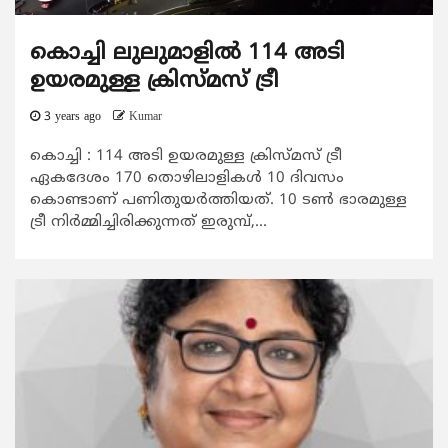
കൊച്ചി ലുലുമാളിൽ 114 അടി
ഉയരമുള്ള ക്രിസ്മസ് ട്രീ
3 years ago
Kumar
കൊച്ചി : 114 അടി ഉയരമുള്ള ക്രിസ്മസ് ട്രീ
ഏകദേശം 170 തൊഴിലാളികൾ 10 ദിവസം
കൊണ്ടാണ് പണിതുയർത്തിയത്. 10 ടൺ ഭാരമുള്ള
ട്രീ നിർമ്മിച്ചിരിക്കുന്നത് ഇരുമ്പ്,...