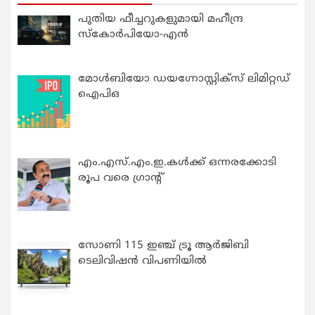
പുതിയ ഫീച്ചറുകളുമായി മഹീന്ദ്ര
സ്കോർപിയോ-എൻ
മോൾബിയോ ഡയഗ്നോസ്റ്റിക്സ് ലിമിറ്റഡ്
ഐപിഒ
എം.എസ്.എം.ഇ.കൾക്ക് ഒന്നരക്കോടി
രൂപ വരെ ഗ്രാന്റ്
സോണി 115 ഇഞ്ച് ട്രൂ ആർജിബി
ടെലിവിഷൻ വിപണിയിൽ