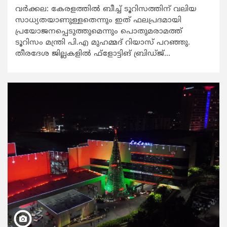
വര്‍ക്കല: കേരളത്തില്‍ ബീച്ച് ടൂറിസത്തിന് വലിയ
സാധ്യതയാണുള്ളതെന്നും ഇത് ഫലപ്രദമായി
പ്രയോജനപ്പെടുത്തുമെന്നും പൊതുമരാമത്ത്
ടൂറിസം മന്ത്രി പി.എ മുഹമ്മദ് റിയാസ് പറഞ്ഞു.
തീരദേശ ജില്ലകളില്‍ ഫ്ളോട്ടിങ് ബ്രിഡ്ജ്...