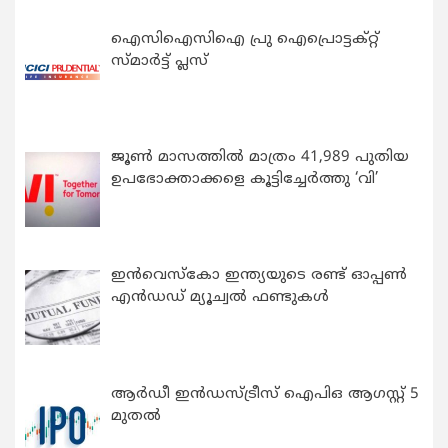
ഐസിഐസിഐ പ്രു ഐപ്രൊട്ടക്റ്റ്
സ്മാർട്ട് പ്ലസ്
ജൂൺ മാസത്തിൽ മാത്രം 41,989 പുതിയ
ഉപഭോക്താക്കളെ കൂട്ടിച്ചേർത്തു ‘വി’
ഇന്‍വെസ്കോ ഇന്ത്യയുടെ രണ്ട് ഓപ്പണ്‍
എന്‍ഡഡ് മ്യൂച്വല്‍ ഫണ്ടുകള്‍
ആർഡീ ഇൻഡസ്ട്രീസ് ഐപിഒ ആഗസ്റ്റ് 5
മുതൽ