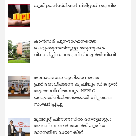
ധൂത് ട്രാൻസ്മിഷൻ ലിമിറ്റഡ് ഐപിഒ
കാന്‍സര്‍ പുനരാഗമനത്തെ
ചെറുക്കുന്നതിനുള്ള മരുന്നുകള്‍
വികസിപ്പിക്കാന്‍ ബ്രിക്-ആര്‍ജിസിബി
കാലാവസ്ഥാ വ്യതിയാനത്തെ
പ്രതിരോധിക്കുന്ന കൃഷിയും ഡിജിറ്റൽ
ആശയവിനിമയവും: NFPRC
ജനപ്രതിനിധികൾക്കായി ശില്പശാല
സംഘടിപ്പിച്ചു
മുത്തൂറ്റ് ഫിനാൻസിൽ നേതൃമാറ്റം:
അലക്സാണ്ടർ ജോർജ് പുതിയ
മാനേജിങ് ഡയറക്ടർ