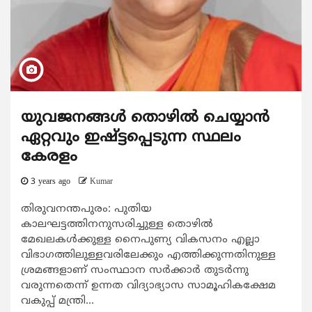
യുവജനങ്ങൾ തൊഴിൽ ചെയ്യാൻ
ഏറ്റവും ഇഷ്ട്ടപ്പെടുന്ന സ്ഥലം
കേരളം
3 years ago
Kumar
തിരുവനന്തപുരം: പുതിയ
കാലഘട്ടത്തിനനുസരിച്ചുള്ള തൊഴിൽ
മേഖലകൾക്കുള്ള നൈപുണ്യ വികസനം എല്ലാ
വിഭാഗത്തിലുള്ളവരിലേക്കും എത്തിക്കുന്നതിനുള്ള
ശ്രമങ്ങളാണ് സംസ്ഥാന സർക്കാർ തുടർന്നു
വരുന്നതെന്ന് ഉന്നത വിദ്യാഭ്യാസ സാമൂഹികക്ഷേമ
വകുപ്പ് മന്ത്രി...