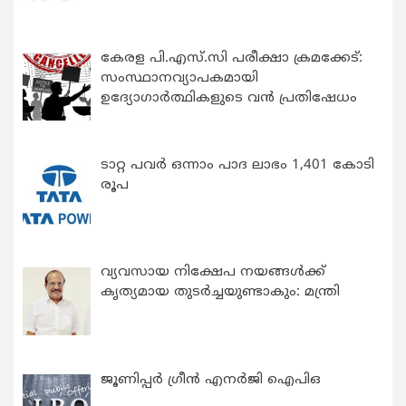
കേരള പി.എസ്.സി പരീക്ഷാ ക്രമക്കേട്:
സംസ്ഥാനവ്യാപകമായി
ഉദ്യോഗാര്‍ത്ഥികളുടെ വന്‍ പ്രതിഷേധം
ടാറ്റ പവർ ഒന്നാം പാദ ലാഭം 1,401 കോടി
രൂപ
വ്യവസായ നിക്ഷേപ നയങ്ങള്‍ക്ക്
കൃത്യമായ തുടര്‍ച്ചയുണ്ടാകും: മന്ത്രി
ജൂണിപ്പർ ഗ്രീൻ എനർജി ഐപിഒ