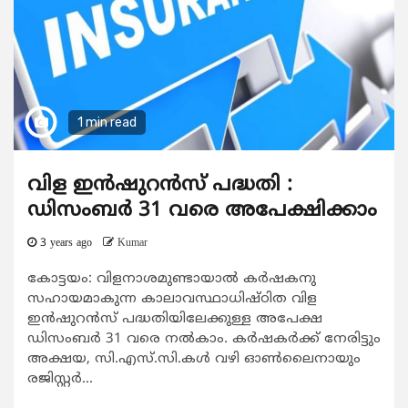
1 min read
വിള ഇൻഷുറൻസ് പദ്ധതി :
ഡിസംബർ 31 വരെ അപേക്ഷിക്കാം
3 years ago
Kumar
കോട്ടയം: വിളനാശമുണ്ടായാൽ കർഷകനു
സഹായമാകുന്ന കാലാവസ്ഥാധിഷ്ഠിത വിള
ഇൻഷുറൻസ് പദ്ധതിയിലേക്കുള്ള അപേക്ഷ
ഡിസംബർ 31 വരെ നൽകാം. കർഷകർക്ക് നേരിട്ടും
അക്ഷയ, സി.എസ്.സി.കൾ വഴി ഓൺലൈനായും
രജിസ്റ്റർ...