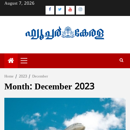
Skip
August 7, 2026
to
Facebook
Twitter
Youtube
Instagram
content
Primary
Menu
Home
2023
December
Month:
December 2023