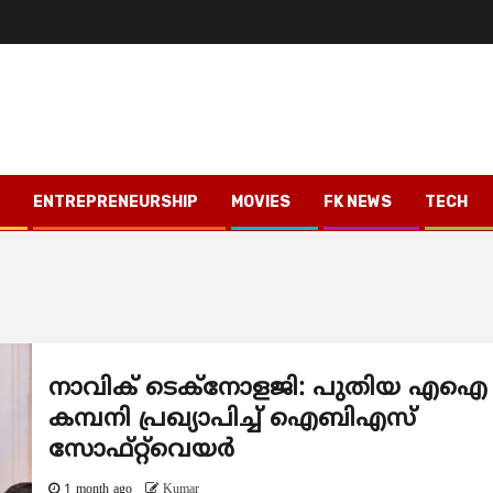
ENTREPRENEURSHIP
MOVIES
FK NEWS
TECH
നാവിക് ടെക്നോളജി: പുതിയ എഐ
കമ്പനി പ്രഖ്യാപിച്ച് ഐബിഎസ്
സോഫ്റ്റ്‌വെയര്‍
1 month ago
Kumar