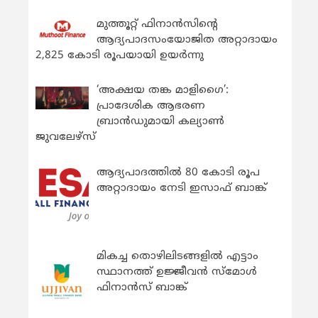
മുത്തൂറ്റ് ഫിനാൻസിന്റെ
ആദ്യപാദസംയോജിത അറ്റാദായം
2,825 കോടി രൂപയായി ഉയർന്നു
‘അക്ഷയ തങ്ക മാളിഗൈ’:
പ്രാദേശിക ആഭരണ
ബ്രാന്‍ഡുമായി കല്യാണ്‍
ജുവലേഴ്‌സ്
ആദ്യപാദത്തിൽ 80 കോടി രൂപ
അറ്റാദായം നേടി ഇസാഫ് ബാങ്ക്
മികച്ച തൊഴിലിടങ്ങളിൽ എട്ടാം
സ്ഥാനത്ത് ഉജ്ജീവൻ സ്മോൾ
ഫിനാൻസ് ബാങ്ക്