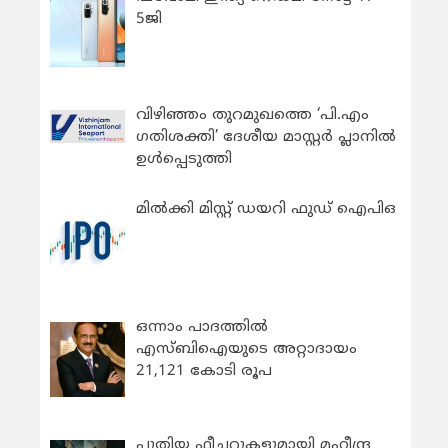
5ജി
വിഴിഞ്ഞം തുറമുഖത്തെ ‘പി.എം
ഗതിശക്തി’ ദേശീയ മാസ്റ്റർ പ്ലാനിൽ
ഉൾപ്പെടുത്തി
മിൽക്കി മിസ്റ്റ് ഡയറി ഫുഡ് ഐപിഒ
ഒന്നാം പാദത്തിൽ
എസ്ബിഐയുടെ അറ്റാദായം
21,121 കോടി രൂപ
പുതിയ ഫീച്ചറുകളുമായി മഹീന്ദ്ര