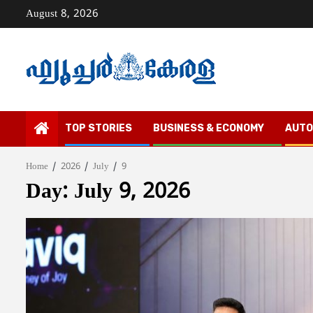
Skip
August 8, 2026
to
content
TOP STORIES
BUSINESS & ECONOMY
AUTO
Home
2026
July
9
Day:
July 9, 2026