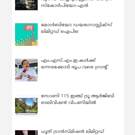
സ്കോർപിയോ-എൻ
മോൾബിയോ ഡയഗ്നോസ്റ്റിക്സ്
ലിമിറ്റഡ് ഐപിഒ
എം.എസ്.എം.ഇ.കൾക്ക്
ഒന്നരക്കോടി രൂപ വരെ ഗ്രാന്റ്
സോണി 115 ഇഞ്ച് ട്രൂ ആർജിബി
ടെലിവിഷൻ വിപണിയിൽ
ധൂത് ട്രാൻസ്മിഷൻ ലിമിറ്റഡ്