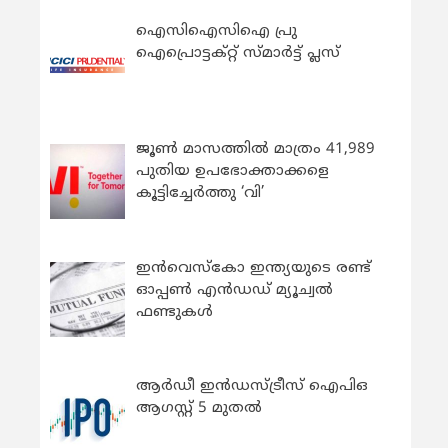
ഐസിഐസിഐ പ്രു
ഐപ്രൊട്ടക്റ്റ് സ്മാർട്ട് പ്ലസ്
ജൂൺ മാസത്തിൽ മാത്രം 41,989
പുതിയ ഉപഭോക്താക്കളെ
കൂട്ടിച്ചേർത്തു ‘വി’
ഇന്‍വെസ്കോ ഇന്ത്യയുടെ രണ്ട്
ഓപ്പണ്‍ എന്‍ഡഡ് മ്യൂച്വല്‍
ഫണ്ടുകള്‍
ആർഡീ ഇൻഡസ്ട്രീസ് ഐപിഒ
ആഗസ്റ്റ് 5 മുതൽ