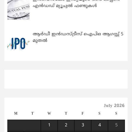
എന്‍ഡഡ് മ്യൂച്വല്‍ ഫണ്ടുകള്‍
ആർഡീ ഇൻഡസ്ട്രീസ് ഐപിഒ ആഗസ്റ്റ് 5
മുതൽ
July 2026
M
T
W
T
F
S
S
1
2
3
4
5