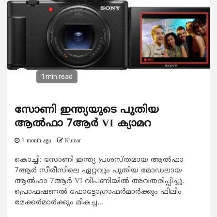
1 min read
സോണി ഇന്ത്യയുടെ പുതിയ
ആൽഫാ 7ആർ VI ക്യാമറ
1 month ago
Kumar
കൊച്ചി: സോണി ഇന്ത്യ പ്രശസ്തമായ ആൽഫാ
7ആർ സീരീസിലെ ഏറ്റവും പുതിയ മോഡലായ
ആൽഫാ 7ആർ VI വിപണിയിൽ അവതരിപ്പിച്ചു.
പ്രൊഫഷണൽ ഫോട്ടോഗ്രാഫർമാർക്കും ഫിലിം
മേക്കർമാർക്കും മികച്ച...