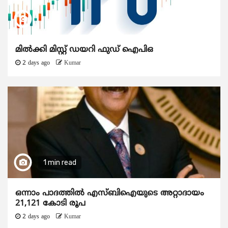
മിൽക്കി മിസ്റ്റ് ഡയറി ഫുഡ് ഐപിഒ
2 days ago
Kumar
1 min read
ഒന്നാം പാദത്തിൽ എസ്ബിഐയുടെ അറ്റാദായം
21,121 കോടി രൂപ
2 days ago
Kumar