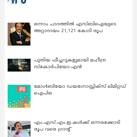
ഒന്നാം പാദത്തിൽ എസ്ബിഐയുടെ
അറ്റാദായം 21,121 കോടി രൂപ
പുതിയ ഫീച്ചറുകളുമായി മഹീന്ദ്ര
സ്കോർപിയോ-എൻ
മോൾബിയോ ഡയഗ്നോസ്റ്റിക്സ് ലിമിറ്റഡ്
ഐപിഒ
എം.എസ്.എം.ഇ.കൾക്ക് ഒന്നരക്കോടി
രൂപ വരെ ഗ്രാന്റ്