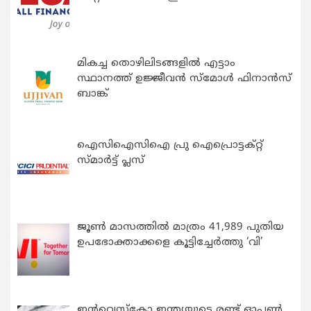
മികച്ച തൊഴിലിടങ്ങളിൽ എട്ടാം
സ്ഥാനത്ത് ഉജ്ജീവൻ സ്മോൾ ഫിനാൻസ്
ബാങ്ക്
ഐസിഐസിഐ പ്രു ഐപ്രൊട്ടക്റ്റ്
സ്മാർട്ട് പ്ലസ്
ജൂൺ മാസത്തിൽ മാത്രം 41,989 പുതിയ
ഉപഭോക്താക്കളെ കൂട്ടിച്ചേർത്തു ‘വി’
ഇന്‍വെസ്കോ ഇന്ത്യയുടെ രണ്ട് ഓപ്പണ്‍