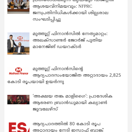
പ്രതിരോധിക്കുന്ന കൃഷിയും ഡിജിറ്റൽ
ആശയവിനിമയവും: NFPRC
ജനപ്രതിനിധികൾക്കായി ശില്പശാല
സംഘടിപ്പിച്ചു
മുത്തൂറ്റ് ഫിനാൻസിൽ നേതൃമാറ്റം:
അലക്സാണ്ടർ ജോർജ് പുതിയ
മാനേജിങ് ഡയറക്ടർ
മുത്തൂറ്റ് ഫിനാൻസിന്റെ
ആദ്യപാദസംയോജിത അറ്റാദായം 2,825
കോടി രൂപയായി ഉയർന്നു
‘അക്ഷയ തങ്ക മാളിഗൈ’: പ്രാദേശിക
ആഭരണ ബ്രാന്‍ഡുമായി കല്യാണ്‍
ജുവലേഴ്‌സ്
ആദ്യപാദത്തിൽ 80 കോടി രൂപ
അറ്റാദായം നേടി ഇസാഫ് ബാങ്ക്