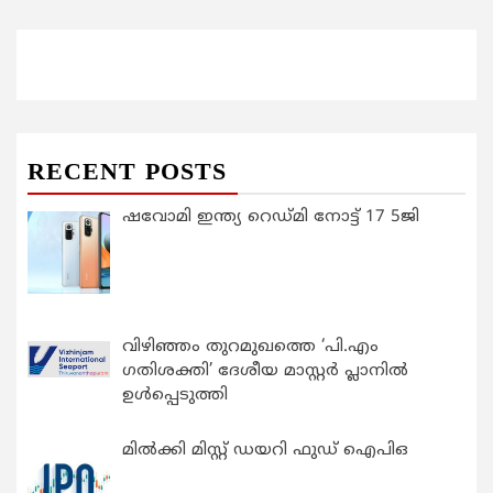
RECENT POSTS
ഷവോമി ഇന്ത്യ റെഡ്മി നോട്ട് 17 5ജി
വിഴിഞ്ഞം തുറമുഖത്തെ ‘പി.എം
ഗതിശക്തി’ ദേശീയ മാസ്റ്റർ പ്ലാനിൽ
ഉൾപ്പെടുത്തി
മിൽക്കി മിസ്റ്റ് ഡയറി ഫുഡ് ഐപിഒ