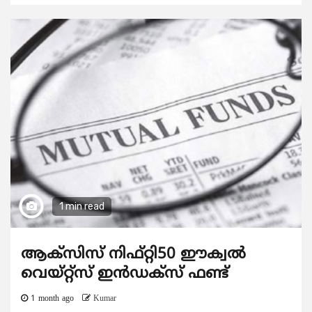
1 min read
ആക്സിസ് നിഫ്റ്റി50 ഈക്വൽ
വെയ്റ്റ്സ് ഇൻഡക്സ് ഫണ്ട്
1 month ago
Kumar