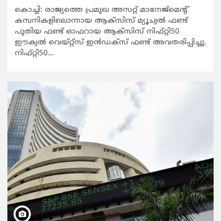
കൊച്ചി: രാജ്യത്തെ പ്രമുഖ അസറ്റ് മാനേജ്‌മെന്‍റ്
കമ്പനികളിലൊന്നായ ആക്സിസ് മ്യൂച്വൽ ഫണ്ട്
പുതിയ ഫണ്ട് ഓഫറായ ആക്സിസ് നിഫ്റ്റി50
ഈക്വൽ വെയ്റ്റ്സ് ഇൻഡക്സ് ഫണ്ട് അവതരിപ്പിച്ചു.
നിഫ്റ്റി50...