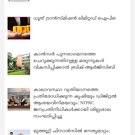
ധൂത് ട്രാൻസ്മിഷൻ ലിമിറ്റഡ് ഐപിഒ
കാന്‍സര്‍ പുനരാഗമനത്തെ
ചെറുക്കുന്നതിനുള്ള മരുന്നുകള്‍
വികസിപ്പിക്കാന്‍ ബ്രിക്-ആര്‍ജിസിബി
കാലാവസ്ഥാ വ്യതിയാനത്തെ
പ്രതിരോധിക്കുന്ന കൃഷിയും ഡിജിറ്റൽ
ആശയവിനിമയവും: NFPRC
ജനപ്രതിനിധികൾക്കായി ശില്പശാല
സംഘടിപ്പിച്ചു
മുത്തൂറ്റ് ഫിനാൻസിൽ നേതൃമാറ്റം: