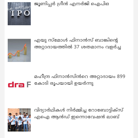
ജൂണിപ്പർ ഗ്രീൻ എനർജി ഐപിഒ
എയു സ്‌മോൾ ഫിനാൻസ് ബാങ്കിന്റെ
അറ്റാദായത്തിൽ 37 ശതമാനം വളർച്ച
മഹീന്ദ്ര ഫിനാൻസിൻറെ അറ്റാദായം 899
കോടി രൂപയായി ഉയർന്നു
വിദ്യാര്‍ഥികള്‍ നിര്‍മ്മിച്ച റോബോട്ടിക്സ്
എഐ ആന്‍ഡ് ഇന്നൊവേഷന്‍ ലാബ്