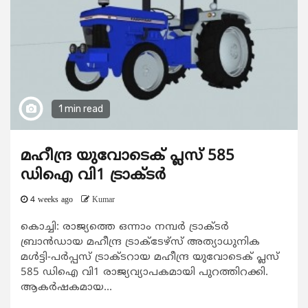
1 min read
മഹീന്ദ്ര യുവോടെക് പ്ലസ് 585
ഡിഐ വി1 ട്രാക്ടർ
4 weeks ago
Kumar
കൊച്ചി: രാജ്യത്തെ ഒന്നാം നമ്പർ ട്രാക്ടർ
ബ്രാൻഡായ മഹീന്ദ്ര ട്രാക്ടേഴ്‌സ് അത്യാധുനിക
മൾട്ടി-പർപ്പസ് ട്രാക്ടറായ മഹീന്ദ്ര യുവോടെക് പ്ലസ്
585 ഡിഐ വി1 രാജ്യവ്യാപകമായി പുറത്തിറക്കി.
ആകർഷകമായ...