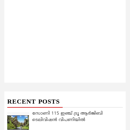
RECENT POSTS
സോണി 115 ഇഞ്ച് ട്രൂ ആർജിബി
ടെലിവിഷൻ വിപണിയിൽ