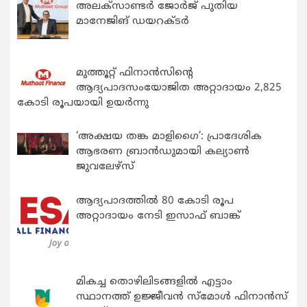
അലക്സാണ്ടർ ജോർജ് പുതിയ
മാനേജിങ് ഡയറക്ടർ
മുത്തൂറ്റ് ഫിനാൻസിന്റെ
ആദ്യപാദസംയോജിത അറ്റാദായം 2,825
കോടി രൂപയായി ഉയർന്നു
‘അക്ഷയ തങ്ക മാളിഗൈ’: പ്രാദേശിക
ആഭരണ ബ്രാന്‍ഡുമായി കല്യാണ്‍
ജുവലേഴ്‌സ്
ആദ്യപാദത്തിൽ 80 കോടി രൂപ
അറ്റാദായം നേടി ഇസാഫ് ബാങ്ക്
മികച്ച തൊഴിലിടങ്ങളിൽ എട്ടാം
സ്ഥാനത്ത് ഉജ്ജീവൻ സ്മോൾ ഫിനാൻസ്