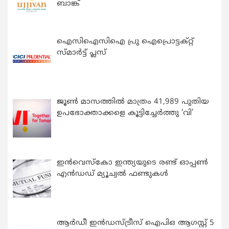
ബാങ്ക്
ഐസിഐസിഐ പ്രു ഐപ്രൊട്ടക്റ്റ്
സ്മാർട്ട് പ്ലസ്
ജൂൺ മാസത്തിൽ മാത്രം 41,989 പുതിയ
ഉപഭോക്താക്കളെ കൂട്ടിച്ചേർത്തു ‘വി’
ഇന്‍വെസ്കോ ഇന്ത്യയുടെ രണ്ട് ഓപ്പണ്‍
എന്‍ഡഡ് മ്യൂച്വല്‍ ഫണ്ടുകള്‍
ആർഡീ ഇൻഡസ്ട്രീസ് ഐപിഒ ആഗസ്റ്റ് 5