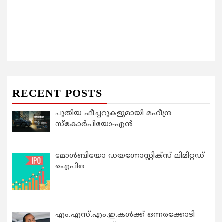
RECENT POSTS
പുതിയ ഫീച്ചറുകളുമായി മഹീന്ദ്ര
സ്കോർപിയോ-എൻ
മോൾബിയോ ഡയഗ്നോസ്റ്റിക്സ് ലിമിറ്റഡ്
ഐപിഒ
എം.എസ്.എം.ഇ.കൾക്ക് ഒന്നരക്കോടി