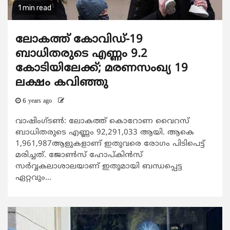
1 min read
ലോകത്ത് കോവിഡ്-19
ബാധിതരുടെ എണ്ണം 9.2
കോടിയിലേക്ക്; മരണസംഖ്യ 19
ലക്ഷം കവിഞ്ഞു
6 years ago
വാഷിംഗ്ടൺ: ലോകത്ത് കൊറോ‌ണ വൈറസ്
ബാധിതരുടെ എണ്ണം 92,291,033 ആയി. ആകെ
1,961,987ആളുകളാണ് ഇതുവരെ രോഗം പിടിപെട്ട്
മരിച്ചത്. ജോൺസ് ഹോപ്കിൻസ്
സർവ്വകലാശാലയാണ് ഇതുമായി ബന്ധപ്പെട്ട
ഏറ്റവും...