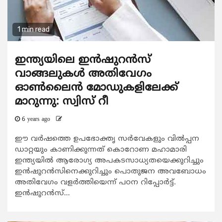
1 min read
ഇന്ത്യയിലെ ഇൻഷുറൻസ്
വാങ്ങലുകൾ അതിവേഗം
ഓൺലൈൻ മോഡുകളിലേക്ക്
മാറുന്നു: സ്വിസ് റീ
6 years ago
ഈ വർഷത്തെ ഉപഭോക്തൃ സർവേകളും വിൽപ്പന
ഡാറ്റയും കാണിക്കുന്നത് കൊറോണ മഹാമാരി
ഇന്ത്യയില്‍ ആരോഗ്യ അപകടസാധ്യതയെക്കുറിച്ചും
ഇൻഷുറൻസിനെക്കുറിച്ചും പൊതുജന അവബോധം
അതിവേഗം വളർത്തിയെന്ന് പഠന റിപ്പോര്‍ട്ട്.
ഇൻഷുറൻസ്...