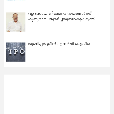
വ്യവസായ നിക്ഷേപ നയങ്ങള്‍ക്ക്
കൃത്യമായ തുടര്‍ച്ചയുണ്ടാകും: മന്ത്രി
ജൂണിപ്പർ ഗ്രീൻ എനർജി ഐപിഒ