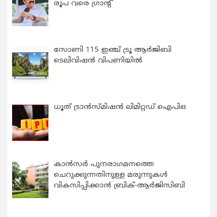
രൂപ വരെ ഗ്രാന്റ്
സോണി 115 ഇഞ്ച് ട്രൂ ആർജിബി
ടെലിവിഷൻ വിപണിയിൽ
ധൂത് ട്രാൻസ്മിഷൻ ലിമിറ്റഡ് ഐപിഒ
കാന്‍സര്‍ പുനരാഗമനത്തെ
ചെറുക്കുന്നതിനുള്ള മരുന്നുകള്‍
വികസിപ്പിക്കാന്‍ ബ്രിക്-ആര്‍ജിസിബി