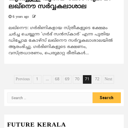
ലഖ്നൌ സർവ്വകലാശാല
6 years ago
ലഖ്നൌ: ഗർഭിണികളായ സ്ത്രീകളുടെ ക്ഷേമം
ചർച്ച ചെയ്യുന്ന 'ഗർഭ് സൻസ്കാർ' എന്ന പുതിയ
ഡിപ്ലോമ കോഴ്സ് ലഖ്നൌ സർവ്വകലാശാലയിൽ
ആരംഭിച്ചു. ഗർഭിണികളുടെ ഭക്ഷണ‌ം,
വസ്ത്രധാരണം, പെരുമാറ്റ രീതികൾ...
Posts
Previous
1
…
68
69
70
71
72
Next
pagination
Search
for:
FUTURE KERALA