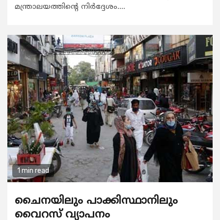
മന്ത്രാലയത്തിന്റെ നിർദ്ദേശം....
1 min read
ചൈനയിലും പാക്കിസ്ഥാനിലും
വൈറസ് വ്യാപനം