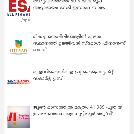
ആദ്യപാദത്തിൽ 80 കോടി രൂപ
അറ്റാദായം നേടി ഇസാഫ് ബാങ്ക്
മികച്ച തൊഴിലിടങ്ങളിൽ എട്ടാം
സ്ഥാനത്ത് ഉജ്ജീവൻ സ്മോൾ ഫിനാൻസ്
ബാങ്ക്
ഐസിഐസിഐ പ്രു ഐപ്രൊട്ടക്റ്റ്
സ്മാർട്ട് പ്ലസ്
ജൂൺ മാസത്തിൽ മാത്രം 41,989 പുതിയ
ഉപഭോക്താക്കളെ കൂട്ടിച്ചേർത്തു ‘വി’