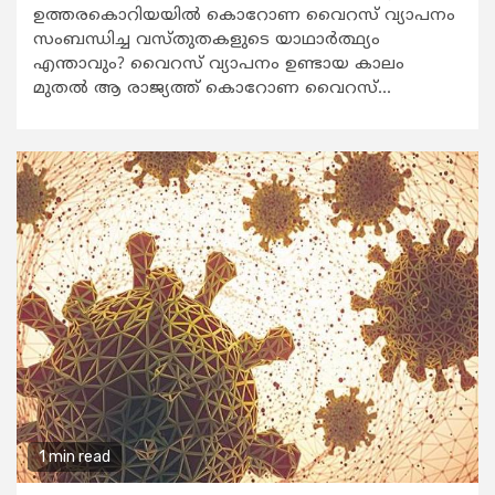
ഉത്തരകൊറിയയില്‍ കൊറോണ വൈറസ് വ്യാപനം
സംബന്ധിച്ച വസ്തുതകളുടെ യാഥാര്‍ത്ഥ്യം
എന്താവും? വൈറസ് വ്യാപനം ഉണ്ടായ കാലം
മുതല്‍ ആ രാജ്യത്ത് കൊറോണ വൈറസ്...
1 min read