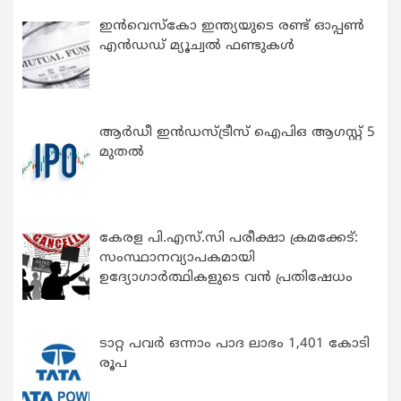
ഇന്‍വെസ്കോ ഇന്ത്യയുടെ രണ്ട് ഓപ്പണ്‍
എന്‍ഡഡ് മ്യൂച്വല്‍ ഫണ്ടുകള്‍
ആർഡീ ഇൻഡസ്ട്രീസ് ഐപിഒ ആഗസ്റ്റ് 5
മുതൽ
കേരള പി.എസ്.സി പരീക്ഷാ ക്രമക്കേട്:
സംസ്ഥാനവ്യാപകമായി
ഉദ്യോഗാര്‍ത്ഥികളുടെ വന്‍ പ്രതിഷേധം
ടാറ്റ പവർ ഒന്നാം പാദ ലാഭം 1,401 കോടി
രൂപ