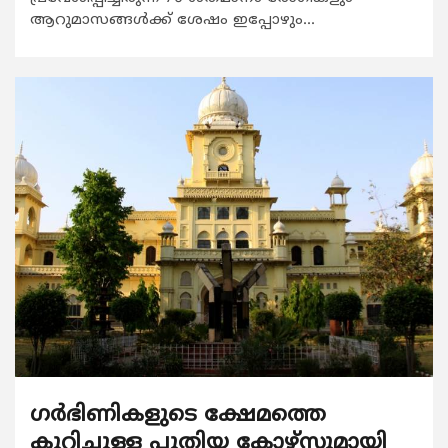
ആറുമാസങ്ങൾക്ക് ശേഷം ഇപ്പോഴും...
ഗർഭിണികളുടെ ക്ഷേമത്തെ
കുറിച്ചുള്ള പുതിയ കോഴ്സുമായി