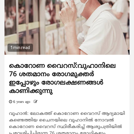
1 min read
കൊറോണ വൈറസ്:വുഹാനിലെ
76 ശതമാനം രോഗമുക്തർ
ഇപ്പോഴും രോഗലക്ഷണങ്ങൾ
കാണിക്കുന്നു
6 years ago
വുഹാൻ: ലോകത്ത് കൊറോണ വൈറസ് ആദ്യമായി
കണ്ടെത്തിയ ചൈനയിലെ വുഹാനിൽ നോവൽ
കൊറോണ വൈറസ് സ്ഥിരീകരിച്ച് ആശുപത്രിയിൽ
പ്രവേശിപ്പിച്ചിരുന്ന 76 ശതമാനം രോഗികളും