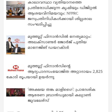
കാലാവസ്ഥാ വ്യതിയാനത്തെ
പ്രതിരോധിക്കുന്ന കൃഷിയും ഡിജിറ്റൽ
ആശയവിനിമയവും: NFPRC
ജനപ്രതിനിധികൾക്കായി ശില്പശാല
സംഘടിപ്പിച്ചു
മുത്തൂറ്റ് ഫിനാൻസിൽ നേതൃമാറ്റം:
അലക്സാണ്ടർ ജോർജ് പുതിയ
മാനേജിങ് ഡയറക്ടർ
മുത്തൂറ്റ് ഫിനാൻസിന്റെ
ആദ്യപാദസംയോജിത അറ്റാദായം 2,825
കോടി രൂപയായി ഉയർന്നു
‘അക്ഷയ തങ്ക മാളിഗൈ’: പ്രാദേശിക
ആഭരണ ബ്രാന്‍ഡുമായി കല്യാണ്‍
ജുവലേഴ്‌സ്