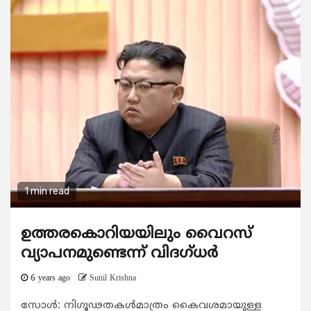
1 min read
ഉത്തരകൊറിയയിലും വൈറസ്
വ്യാപനമുണ്ടെന്ന് വിദഗ്ധര്‍
6 years ago
Sunil Krishna
സോള്‍: നിഗൂഢതകള്‍മാത്രം കൈവശമായുള്ള