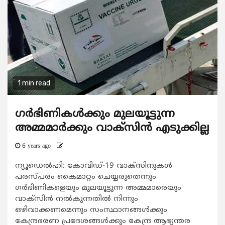
1 min read
ഗർഭിണികൾക്കും മുലയൂട്ടുന്ന
അമ്മമാർക്കും വാക്സിൻ എടുക്കില്ല
6 years ago
ന്യൂഡെൽഹി: കോവിഡ്-19 വാക്സിനുകൾ
പരസ്പരം കൈമാറ്റം ചെയ്യരുതെന്നും
ഗർഭിണികളെയും മുലയൂട്ടുന്ന അമ്മമാരെയും
വാക്സിൻ നൽകുന്നതിൽ നിന്നും
ഒഴിവാക്കണമെന്നും സംസ്ഥാനങ്ങൾക്കും
കേന്ദ്രഭരണ പ്രദേശങ്ങൾക്കും കേന്ദ്ര ആഭ്യന്തര