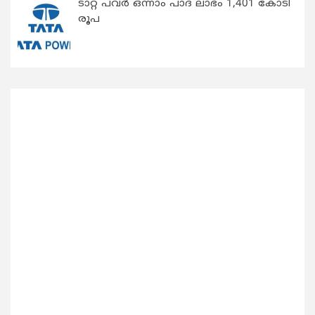
ടാറ്റ പവർ ഒന്നാം പാദ ലാഭം 1,401 കോടി
രൂപ