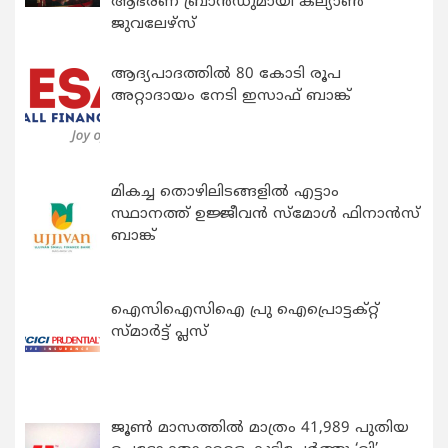
ആഭരണ ബ്രാന്‍ഡുമായി കല്യാണ്‍
ജുവലേഴ്‌സ്
ആദ്യപാദത്തിൽ 80 കോടി രൂപ
അറ്റാദായം നേടി ഇസാഫ് ബാങ്ക്
മികച്ച തൊഴിലിടങ്ങളിൽ എട്ടാം
സ്ഥാനത്ത് ഉജ്ജീവൻ സ്മോൾ ഫിനാൻസ്
ബാങ്ക്
ഐസിഐസിഐ പ്രു ഐപ്രൊട്ടക്റ്റ്
സ്മാർട്ട് പ്ലസ്
ജൂൺ മാസത്തിൽ മാത്രം 41,989 പുതിയ