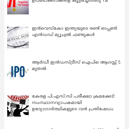
ഉപഭോക്താക്കളെ കൂട്ടിച്ചേർത്തു ‘വി’
ഇന്‍വെസ്കോ ഇന്ത്യയുടെ രണ്ട് ഓപ്പണ്‍
എന്‍ഡഡ് മ്യൂച്വല്‍ ഫണ്ടുകള്‍
ആർഡീ ഇൻഡസ്ട്രീസ് ഐപിഒ ആഗസ്റ്റ് 5
മുതൽ
കേരള പി.എസ്.സി പരീക്ഷാ ക്രമക്കേട്:
സംസ്ഥാനവ്യാപകമായി
ഉദ്യോഗാര്‍ത്ഥികളുടെ വന്‍ പ്രതിഷേധം