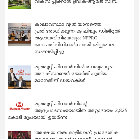
വികസിപ്പിക്കാന്‍ ബ്രിക്-ആര്‍ജിസിബി
കാലാവസ്ഥാ വ്യതിയാനത്തെ
പ്രതിരോധിക്കുന്ന കൃഷിയും ഡിജിറ്റൽ
ആശയവിനിമയവും: NFPRC
ജനപ്രതിനിധികൾക്കായി ശില്പശാല
സംഘടിപ്പിച്ചു
മുത്തൂറ്റ് ഫിനാൻസിൽ നേതൃമാറ്റം:
അലക്സാണ്ടർ ജോർജ് പുതിയ
മാനേജിങ് ഡയറക്ടർ
മുത്തൂറ്റ് ഫിനാൻസിന്റെ
ആദ്യപാദസംയോജിത അറ്റാദായം 2,825
കോടി രൂപയായി ഉയർന്നു
‘അക്ഷയ തങ്ക മാളിഗൈ’: പ്രാദേശിക