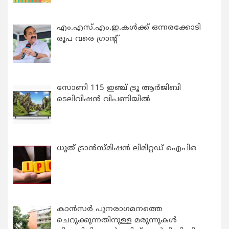
എം.എസ്.എം.ഇ.കൾക്ക് ഒന്നരക്കോടി
രൂപ വരെ ഗ്രാന്റ്
സോണി 115 ഇഞ്ച് ട്രൂ ആർജിബി
ടെലിവിഷൻ വിപണിയിൽ
ധൂത് ട്രാൻസ്മിഷൻ ലിമിറ്റഡ് ഐപിഒ
കാന്‍സര്‍ പുനരാഗമനത്തെ
ചെറുക്കുന്നതിനുള്ള മരുന്നുകള്‍