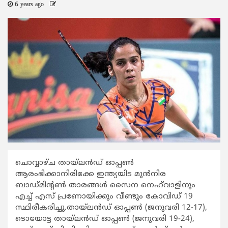
6 years ago
ചൊവ്വാഴ്ച തായ്‌ലൻഡ് ഓപ്പണ്‍
ആരംഭിക്കാനിരിക്കേ ഇന്ത്യയിട മുൻനിര
ബാഡ്മിന്‍റണ്‍ താരങ്ങള്‍ സൈന നെഹ്‌വാളിനും
എച്ച് എസ് പ്രണോയിക്കും വീണ്ടും കോവിഡ് 19
സ്ഥിരീകരിച്ചു.തായ്‌ലൻഡ് ഓപ്പൺ (ജനുവരി 12-17),
ടൊയോട്ട തായ്ലൻഡ് ഓപ്പൺ (ജനുവരി 19-24),