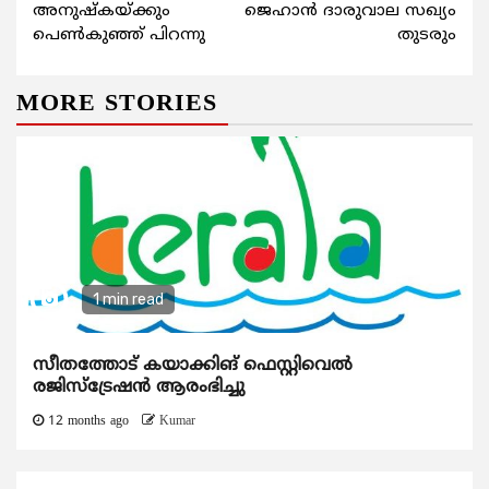
Reading
അനുഷ്കയ്ക്കും
ജെഹാന്‍ ദാരുവാല സഖ്യം
പെണ്‍കുഞ്ഞ് പിറന്നു
തുടരും
MORE STORIES
1 min read
സീതത്തോട് കയാക്കിങ് ഫെസ്റ്റിവെല്‍
രജിസ്ട്രേഷന്‍ ആരംഭിച്ചു
12 months ago
Kumar