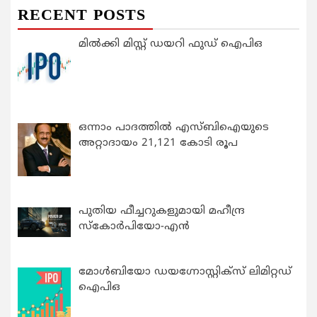
RECENT POSTS
മിൽക്കി മിസ്റ്റ് ഡയറി ഫുഡ് ഐപിഒ
ഒന്നാം പാദത്തിൽ എസ്ബിഐയുടെ
അറ്റാദായം 21,121 കോടി രൂപ
പുതിയ ഫീച്ചറുകളുമായി മഹീന്ദ്ര
സ്കോർപിയോ-എൻ
മോൾബിയോ ഡയഗ്നോസ്റ്റിക്സ് ലിമിറ്റഡ്
ഐപിഒ