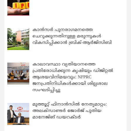
കാന്‍സര്‍ പുനരാഗമനത്തെ
ചെറുക്കുന്നതിനുള്ള മരുന്നുകള്‍
വികസിപ്പിക്കാന്‍ ബ്രിക്-ആര്‍ജിസിബി
കാലാവസ്ഥാ വ്യതിയാനത്തെ
പ്രതിരോധിക്കുന്ന കൃഷിയും ഡിജിറ്റൽ
ആശയവിനിമയവും: NFPRC
ജനപ്രതിനിധികൾക്കായി ശില്പശാല
സംഘടിപ്പിച്ചു
മുത്തൂറ്റ് ഫിനാൻസിൽ നേതൃമാറ്റം:
അലക്സാണ്ടർ ജോർജ് പുതിയ
മാനേജിങ് ഡയറക്ടർ