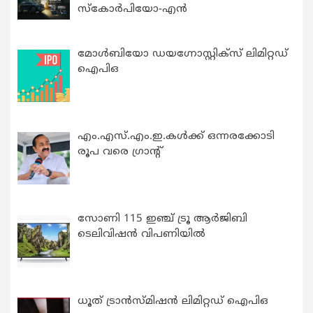
സ്കോർപിയോ-എൻ
മോൾബിയോ ഡയഗ്നോസ്റ്റിക്സ് ലിമിറ്റഡ്
ഐപിഒ
എം.എസ്.എം.ഇ.കൾക്ക് ഒന്നരക്കോടി
രൂപ വരെ ഗ്രാന്റ്
സോണി 115 ഇഞ്ച് ട്രൂ ആർജിബി
ടെലിവിഷൻ വിപണിയിൽ
ധൂത് ട്രാൻസ്മിഷൻ ലിമിറ്റഡ് ഐപിഒ