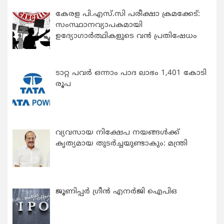
കേരള പി.എസ്.സി പരീക്ഷാ ക്രമക്കേട്:
സംസ്ഥാനവ്യാപകമായി
ഉദ്യോഗാര്‍ത്ഥികളുടെ വന്‍ പ്രതിഷേധം
ടാറ്റ പവർ ഒന്നാം പാദ ലാഭം 1,401 കോടി
രൂപ
വ്യവസായ നിക്ഷേപ നയങ്ങള്‍ക്ക്
കൃത്യമായ തുടര്‍ച്ചയുണ്ടാകും: മന്ത്രി
ജൂണിപ്പർ ഗ്രീൻ എനർജി ഐപിഒ