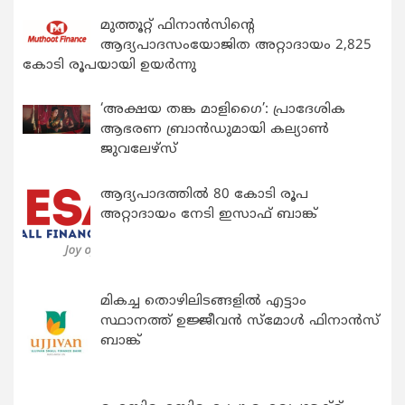
മുത്തൂറ്റ് ഫിനാൻസിന്റെ
ആദ്യപാദസംയോജിത അറ്റാദായം 2,825
കോടി രൂപയായി ഉയർന്നു
‘അക്ഷയ തങ്ക മാളിഗൈ’: പ്രാദേശിക
ആഭരണ ബ്രാന്‍ഡുമായി കല്യാണ്‍
ജുവലേഴ്‌സ്
ആദ്യപാദത്തിൽ 80 കോടി രൂപ
അറ്റാദായം നേടി ഇസാഫ് ബാങ്ക്
മികച്ച തൊഴിലിടങ്ങളിൽ എട്ടാം
സ്ഥാനത്ത് ഉജ്ജീവൻ സ്മോൾ ഫിനാൻസ്
ബാങ്ക്