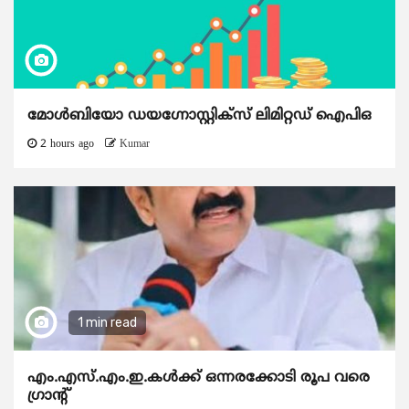
മോൾബിയോ ഡയഗ്നോസ്റ്റിക്സ് ലിമിറ്റഡ് ഐപിഒ
2 hours ago
Kumar
1 min read
എം.എസ്.എം.ഇ.കൾക്ക് ഒന്നരക്കോടി രൂപ വരെ
ഗ്രാന്റ്