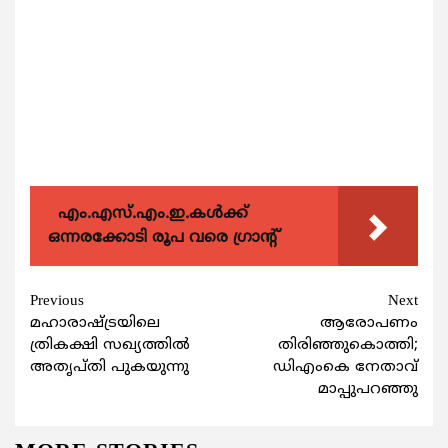
എം.എസ്.എം.ഇ.കൾക്ക്
ഒന്നരക്കോടി രൂപ വരെ ഗ്രാന്റ്
Continue
Previous
Next
മഹാരാഷ്ട്രയിലെ
ആരോപണം
Reading
ത്രികക്ഷി സഖ്യത്തില്‍
തിരിഞ്ഞുകൊത്തി;
അതൃപ്തി പുകയുന്നു
ഡിഎംകെ നേതാവ്
മാപ്പുപറഞ്ഞു