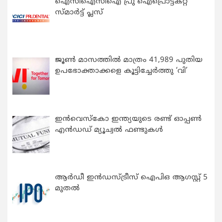
ഐസിഐസിഐ പ്രു ഐപ്രൊട്ടക്റ്റ്
സ്മാർട്ട് പ്ലസ്
ജൂൺ മാസത്തിൽ മാത്രം 41,989 പുതിയ
ഉപഭോക്താക്കളെ കൂട്ടിച്ചേർത്തു ‘വി’
ഇന്‍വെസ്കോ ഇന്ത്യയുടെ രണ്ട് ഓപ്പണ്‍
എന്‍ഡഡ് മ്യൂച്വല്‍ ഫണ്ടുകള്‍
ആർഡീ ഇൻഡസ്ട്രീസ് ഐപിഒ ആഗസ്റ്റ് 5
മുതൽ