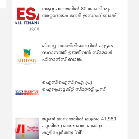
ആദ്യപാദത്തിൽ 80 കോടി രൂപ
അറ്റാദായം നേടി ഇസാഫ് ബാങ്ക്
മികച്ച തൊഴിലിടങ്ങളിൽ എട്ടാം
സ്ഥാനത്ത് ഉജ്ജീവൻ സ്മോൾ
ഫിനാൻസ് ബാങ്ക്
ഐസിഐസിഐ പ്രു
ഐപ്രൊട്ടക്റ്റ് സ്മാർട്ട് പ്ലസ്
ജൂൺ മാസത്തിൽ മാത്രം 41,989
പുതിയ ഉപഭോക്താക്കളെ
കൂട്ടിച്ചേർത്തു ‘വി’