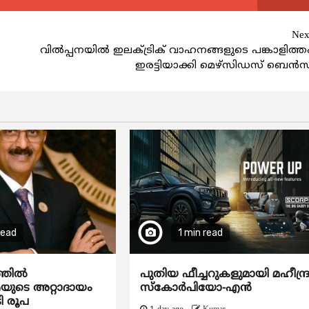
Nex
വിൽപ്പനയിൽ ഇലക്ട്രിക് വാഹനങ്ങളുടെ പങ്കാളിത്ത
ഇരട്ടിയാക്കി മെഴ്‌സിഡസ് ബെൻസ
read
1 min read
ത്തിൽ
പുതിയ ഫീച്ചറുകളുമായി മഹീന്ദ്
ടെ അറ്റാദായം
സ്കോർപിയോ-എൻ
ി രൂപ