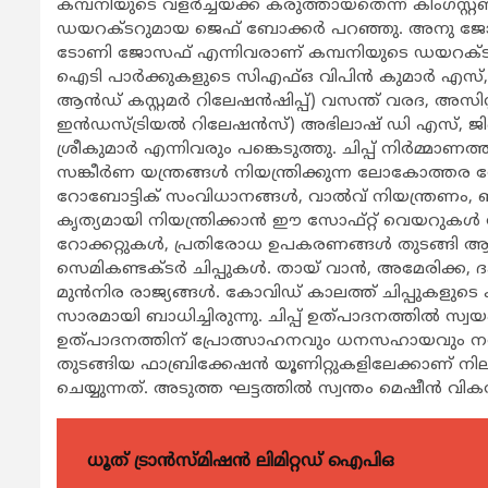
കമ്പനിയുടെ വളര്‍ച്ചയ്ക്ക് കരുത്തായതെന്ന് കിംഗ്സ
ഡയറക്ടറുമായ ജെഫ് ബോക്കര്‍ പറഞ്ഞു. അനു ജോസ
ടോണി ജോസഫ് എന്നിവരാണ് കമ്പനിയുടെ ഡയറക്ടര്‍മാര
ഐടി പാര്‍ക്കുകളുടെ സിഎഫ്ഒ വിപിന്‍ കുമാര്‍ എസ്, ടെക
ആന്‍ഡ് കസ്റ്റമര്‍ റിലേഷന്‍ഷിപ്പ്) വസന്ത് വരദ, അസിസ
ഇന്‍ഡസ്ട്രിയല്‍ റിലേഷന്‍സ്) അഭിലാഷ് ഡി എസ്, ജിടെ
ശ്രീകുമാര്‍ എന്നിവരും പങ്കെടുത്തു. ചിപ്പ് നിര്‍മ്മ
സങ്കീര്‍ണ യന്ത്രങ്ങള്‍ നിയന്ത്രിക്കുന്ന ലോകോത്തര
റോബോട്ടിക് സംവിധാനങ്ങള്‍, വാല്‍വ് നിയന്ത്രണം, ബീ
കൃത്യമായി നിയന്ത്രിക്കാന്‍ ഈ സോഫ്റ്റ് വെയറുകള്‍ 
റോക്കറ്റുകള്‍, പ്രതിരോധ ഉപകരണങ്ങള്‍ തുടങ്ങ
സെമികണ്ടക്ടര്‍ ചിപ്പുകള്‍. തായ് വാന്‍, അമേരിക
മുന്‍നിര രാജ്യങ്ങള്‍. കോവിഡ് കാലത്ത് ചിപ്പുകള
സാരമായി ബാധിച്ചിരുന്നു. ചിപ്പ് ഉത്പാദനത്തില്‍ സ്വയംപ
ഉത്പാദനത്തിന് പ്രോത്സാഹനവും ധനസഹായവും നല്‍കു
തുടങ്ങിയ ഫാബ്രിക്കേഷന്‍ യൂണിറ്റുകളിലേക്കാണ് നില
ചെയ്യുന്നത്. അടുത്ത ഘട്ടത്തില്‍ സ്വന്തം മെഷീന്
ധൂത് ട്രാൻസ്മിഷൻ ലിമിറ്റഡ് ഐപിഒ