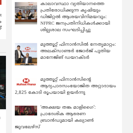
കാലാവസ്ഥാ വ്യതിയാനത്തെ
പ്രതിരോധിക്കുന്ന കൃഷിയും
t
ഡിജിറ്റൽ ആശയവിനിമയവും:
ം
NFPRC ജനപ്രതിനിധികൾക്കായി
്
ശില്പശാല സംഘടിപ്പിച്ചു
മുത്തൂറ്റ് ഫിനാൻസിൽ നേതൃമാറ്റം:
അലക്സാണ്ടർ ജോർജ് പുതിയ
മാനേജിങ് ഡയറക്ടർ
മുത്തൂറ്റ് ഫിനാൻസിന്റെ
ആദ്യപാദസംയോജിത അറ്റാദായം
2,825 കോടി രൂപയായി ഉയർന്നു
‘അക്ഷയ തങ്ക മാളിഗൈ’:
പ്രാദേശിക ആഭരണ
ര
ബ്രാന്‍ഡുമായി കല്യാണ്‍
ജുവലേഴ്‌സ്