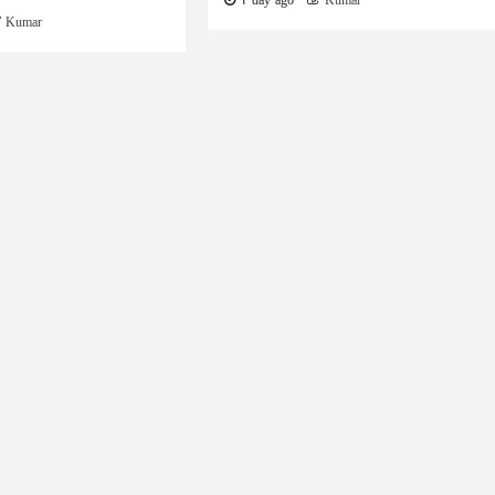
1 day ago
Kumar
Kumar