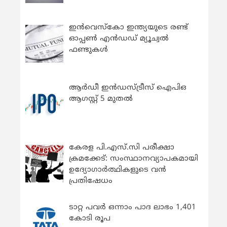
ഇന്‍വെസ്കോ ഇന്ത്യയുടെ രണ്ട്
ഓപ്പണ്‍ എന്‍ഡഡ് മ്യൂച്വല്‍
ഫണ്ടുകള്‍
ആർഡീ ഇൻഡസ്ട്രീസ് ഐപിഒ
ആഗസ്റ്റ് 5 മുതൽ
കേരള പി.എസ്.സി പരീക്ഷാ
ക്രമക്കേട്: സംസ്ഥാനവ്യാപകമായി
ഉദ്യോഗാര്‍ത്ഥികളുടെ വന്‍
പ്രതിഷേധം
ടാറ്റ പവർ ഒന്നാം പാദ ലാഭം 1,401
കോടി രൂപ