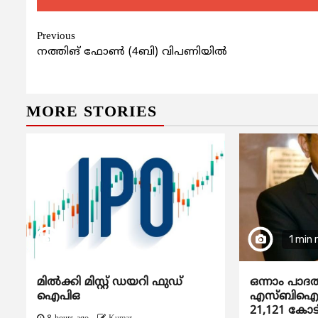
Continue
Previous
നത്തിങ് ഫോണ്‍ (4ബി) വിപണിയിൽ
Reading
MORE STORIES
1 min 
മിൽക്കി മിസ്റ്റ് ഡയറി ഫുഡ്
ഒന്നാം പാദ
ഐപിഒ
എസ്ബിഐയു
21,121 കോട