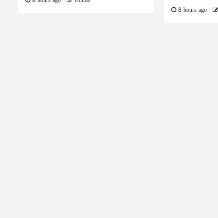
8 hours ago
Kumar
8 hours ago