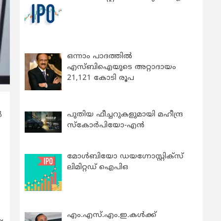
ഒന്നാം പാദത്തിൽ
എസ്ബിഐയുടെ അറ്റാദായം
21,121 കോടി രൂപ
പുതിയ ഫീച്ചറുകളുമായി മഹീന്ദ്ര
‍
സ്കോർപിയോ-എൻ
മോൾബിയോ ഡയഗ്നോസ്റ്റിക്സ്
ലിമിറ്റഡ് ഐപിഒ
എം.എസ്.എം.ഇ.കൾക്ക്