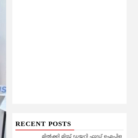
RECENT POSTS
മിൽക്കി മിസ്റ്റ് ഡയറി ഫുഡ് ഐപിഒ