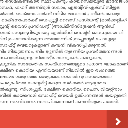
്റ്റണ്‍ സെമികണ്ടക്ടര്‍ സ്ഥാപകനും കായ്സെമിയുടെ മാനേജിംഗ
ഫ്, ഫഹദ് അബ്ദുള്‍ സലാം, എജന്‍റീവ്-എക്സ് സിഇഒ
്‍. ടെക്നോപാര്‍ക്ക് സിടിഒ മാധവന്‍ പ്രവീണ്‍, കേരള
്നോപാര്‍ക്ക് ഡെപ്യൂട്ടി വൈസ് പ്രസിഡന്‍റ് (മാര്‍ക്കറ്റിംഗ്
്റ്റന്‍റ് വൈസ് പ്രസിഡന്‍റ് (അഡ്മിനിസ്ട്രേഷന്‍ ആന്‍ഡ്
ക് സെക്രട്ടറിയും ടാറ്റ എല്‍ക്സി സെന്‍റര്‍ ഹെഡുമായ വി.
ാണത്തിന് ഉപയോഗിക്കുന്ന അയോണിക് ഇംപ്ലാന്‍റര്‍ പോലുള്ള
 സോഫ്റ്റ് വെയറുകളാണ് കമ്പനി വികസിപ്പിക്കുന്നത്.
ം നിയന്ത്രണം, ബീം ട്യൂണിങ് തുടങ്ങിയ പ്രവര്‍ത്തനങ്ങള്‍
സഹായിക്കുന്നു. സ്മാര്‍ട്ട്ഫോണുകള്‍, കാറുകള്‍,
ി ആധുനിക സാങ്കേതിക സംവിധാനങ്ങളുടെ പ്രധാന ഘടകമാണ്
്ക, ദക്ഷിണ കൊറിയ എന്നിവയാണ് നിലവില്‍ ഈ രംഗത്തെ
ുടെ ക്ഷാമം രാജ്യത്തെ ഓട്ടോമൊബൈല്‍ വ്യവസായത്തെ
ര്യാപ്തത ലക്ഷ്യമിട്ട് കേന്ദ്ര സര്‍ക്കാര്‍ ആഭ്യന്തര
ന്നു. സിംഗപ്പൂര്‍, ദക്ഷിണ കൊറിയ, ചൈന, വിയറ്റ്നാം
വില്‍ കായ്സെമി സോഫ്റ്റ് വെയര്‍ ഉത്പന്നങ്ങള്‍ കയറ്റുമതി
‍ വികസന സംവിധാനം സ്ഥാപിക്കാനാണ് കമ്പനിയുടെ പദ്ധതി.