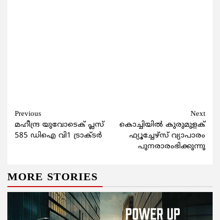
Continue
Previous
Next
മഹീന്ദ്ര യുവോടെക് പ്ലസ്
കൊച്ചിയില്‍ കുരുമുളക്
Reading
585 ഡിഐ വി1 ട്രാക്ടർ
ഫ്യൂച്ചേഴ്‌സ് വ്യാപാരം
പുനരാരംഭിക്കുന്നു
MORE STORIES