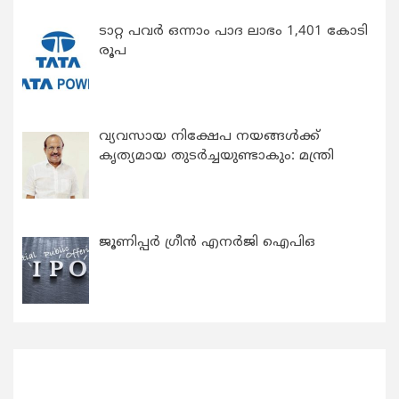
ടാറ്റ പവർ ഒന്നാം പാദ ലാഭം 1,401 കോടി
രൂപ
വ്യവസായ നിക്ഷേപ നയങ്ങള്‍ക്ക്
കൃത്യമായ തുടര്‍ച്ചയുണ്ടാകും: മന്ത്രി
ജൂണിപ്പർ ഗ്രീൻ എനർജി ഐപിഒ