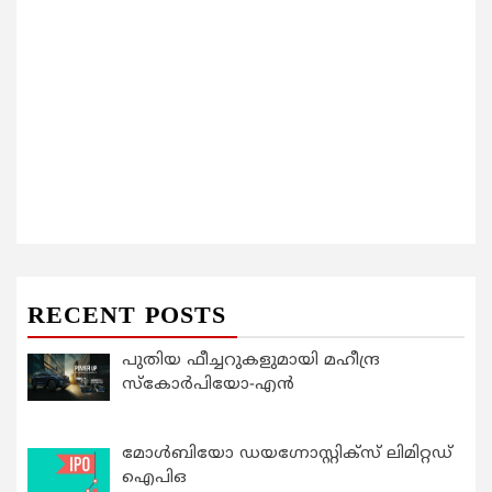
RECENT POSTS
പുതിയ ഫീച്ചറുകളുമായി മഹീന്ദ്ര
സ്കോർപിയോ-എൻ
മോൾബിയോ ഡയഗ്നോസ്റ്റിക്സ് ലിമിറ്റഡ്
ഐപിഒ