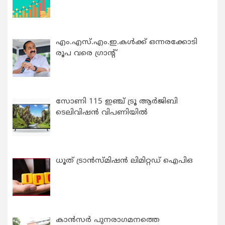
എം.എസ്.എം.ഇ.കൾക്ക് ഒന്നരക്കോടി
രൂപ വരെ ഗ്രാന്റ്
സോണി 115 ഇഞ്ച് ട്രൂ ആർജിബി
ടെലിവിഷൻ വിപണിയിൽ
ധൂത് ട്രാൻസ്മിഷൻ ലിമിറ്റഡ് ഐപിഒ
കാന്‍സര്‍ പുനരാഗമനത്തെ