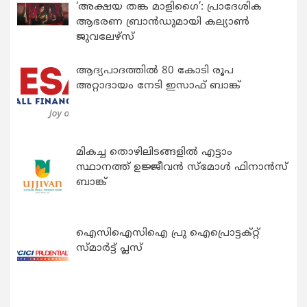
‘അക്ഷയ തങ്ക മാളിഗൈ’: പ്രാദേശിക
ആഭരണ ബ്രാന്‍ഡുമായി കല്യാണ്‍
ജുവലേഴ്‌സ്
ആദ്യപാദത്തിൽ 80 കോടി രൂപ
അറ്റാദായം നേടി ഇസാഫ് ബാങ്ക്
മികച്ച തൊഴിലിടങ്ങളിൽ എട്ടാം
സ്ഥാനത്ത് ഉജ്ജീവൻ സ്മോൾ ഫിനാൻസ്
ബാങ്ക്
ഐസിഐസിഐ പ്രു ഐപ്രൊട്ടക്റ്റ്
സ്മാർട്ട് പ്ലസ്