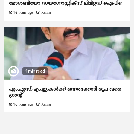
മോൾബിയോ ഡയഗ്നോസ്റ്റിക്സ് ലിമിറ്റഡ് ഐപിഒ
16 hours ago
Kumar
1 min read
എം.എസ്.എം.ഇ.കൾക്ക് ഒന്നരക്കോടി രൂപ വരെ
ഗ്രാന്റ്
16 hours ago
Kumar