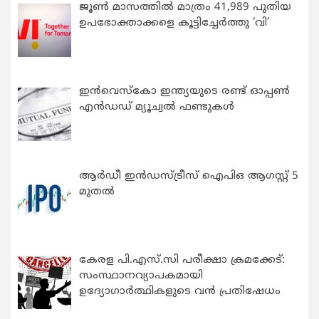
ജൂൺ മാസത്തിൽ മാത്രം 41,989 പുതിയ
ഉപഭോക്താക്കളെ കൂട്ടിച്ചേർത്തു ‘വി’
ഇന്‍വെസ്കോ ഇന്ത്യയുടെ രണ്ട് ഓപ്പണ്‍
എന്‍ഡഡ് മ്യൂച്വല്‍ ഫണ്ടുകള്‍
ആർഡീ ഇൻഡസ്ട്രീസ് ഐപിഒ ആഗസ്റ്റ് 5
മുതൽ
കേരള പി.എസ്.സി പരീക്ഷാ ക്രമക്കേട്:
സംസ്ഥാനവ്യാപകമായി
ഉദ്യോഗാര്‍ത്ഥികളുടെ വന്‍ പ്രതിഷേധം