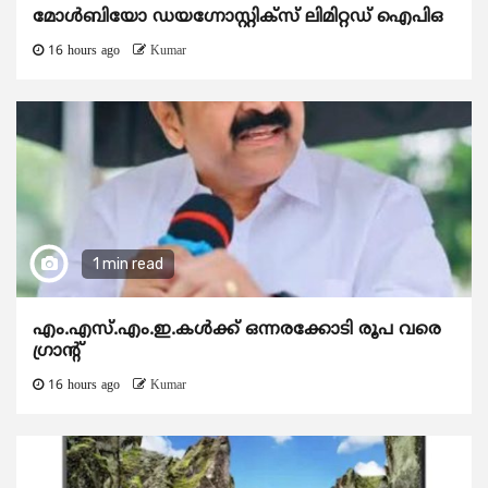
മോൾബിയോ ഡയഗ്നോസ്റ്റിക്സ് ലിമിറ്റഡ് ഐപിഒ
16 hours ago
Kumar
1 min read
എം.എസ്.എം.ഇ.കൾക്ക് ഒന്നരക്കോടി രൂപ വരെ
ഗ്രാന്റ്
16 hours ago
Kumar