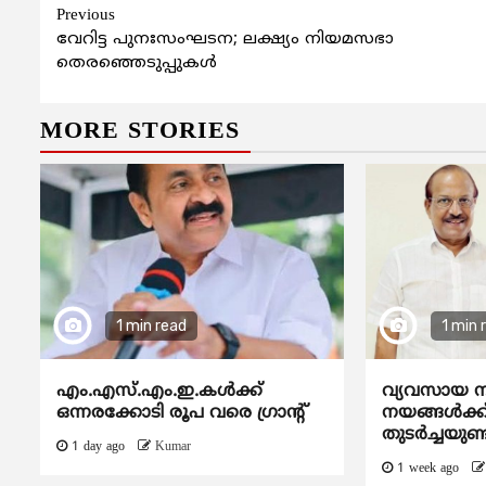
Continue
Previous
വേറിട്ട പുനഃസംഘടന; ലക്ഷ്യം നിയമസഭാ
Reading
തെരഞ്ഞെടുപ്പുകള്‍
MORE STORIES
1 min read
1 min 
എം.എസ്.എം.ഇ.കൾക്ക്
വ്യവസായ ന
ഒന്നരക്കോടി രൂപ വരെ ഗ്രാന്റ്
നയങ്ങള്‍ക്
തുടര്‍ച്ചയുണ്
1 day ago
Kumar
1 week ago