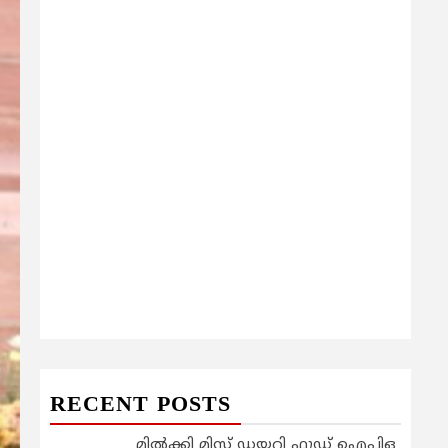
RECENT POSTS
മിൽക്കി മിസ്റ്റ് ഡയറി ഫുഡ് ഐപിഒ