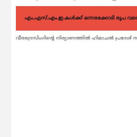
എം.എസ്.എം.ഇ.കൾക്ക് ഒന്നരക്കോടി രൂപ വരെ ഗ
വീരഭദ്രസിംഗിന്‍റെ നിര്യാണത്തില്‍ ഹിമാചല്‍ പ്രദേശ് സര്