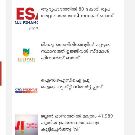
ആദ്യപാദത്തിൽ 80 കോടി രൂപ
അറ്റാദായം നേടി ഇസാഫ് ബാങ്ക്
മികച്ച തൊഴിലിടങ്ങളിൽ എട്ടാം
സ്ഥാനത്ത് ഉജ്ജീവൻ സ്മോൾ
ഫിനാൻസ് ബാങ്ക്
ഐസിഐസിഐ പ്രു
ഐപ്രൊട്ടക്റ്റ് സ്മാർട്ട് പ്ലസ്
‍
ജൂൺ മാസത്തിൽ മാത്രം 41,989
പുതിയ ഉപഭോക്താക്കളെ
കൂട്ടിച്ചേർത്തു ‘വി’