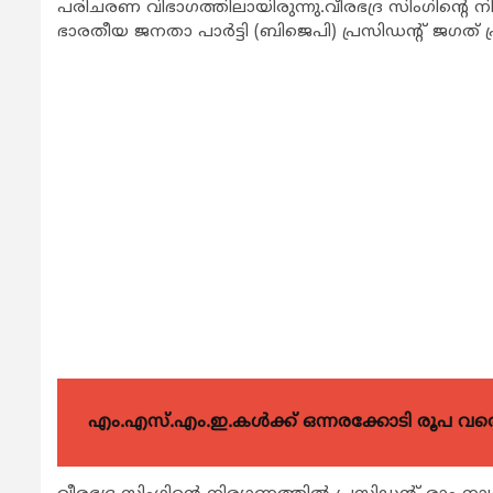
പരിചരണ വിഭാഗത്തിലായിരുന്നു.വീരഭദ്ര സിംഗിന്‍റെ നിര്യ
ഭാരതീയ ജനതാ പാര്‍ട്ടി (ബിജെപി) പ്രസിഡന്‍റ് ജഗത്
എം.എസ്.എം.ഇ.കൾക്ക് ഒന്നരക്കോടി രൂപ വരെ ഗ