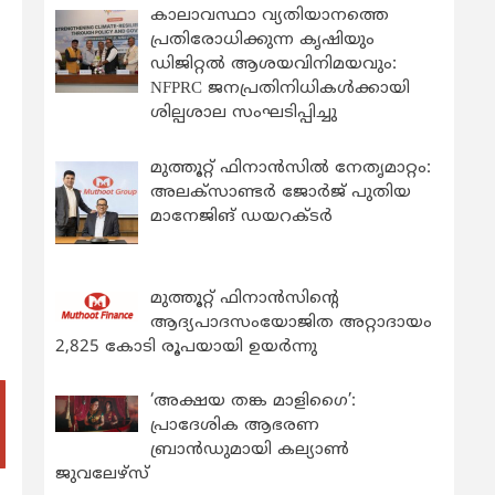
,
കാലാവസ്ഥാ വ്യതിയാനത്തെ
പ്രതിരോധിക്കുന്ന കൃഷിയും
ഡിജിറ്റൽ ആശയവിനിമയവും:
NFPRC ജനപ്രതിനിധികൾക്കായി
ശില്പശാല സംഘടിപ്പിച്ചു
മുത്തൂറ്റ് ഫിനാൻസിൽ നേതൃമാറ്റം:
അലക്സാണ്ടർ ജോർജ് പുതിയ
മാനേജിങ് ഡയറക്ടർ
മുത്തൂറ്റ് ഫിനാൻസിന്റെ
ആദ്യപാദസംയോജിത അറ്റാദായം
2,825 കോടി രൂപയായി ഉയർന്നു
‘അക്ഷയ തങ്ക മാളിഗൈ’:
പ്രാദേശിക ആഭരണ
ബ്രാന്‍ഡുമായി കല്യാണ്‍
ജുവലേഴ്‌സ്