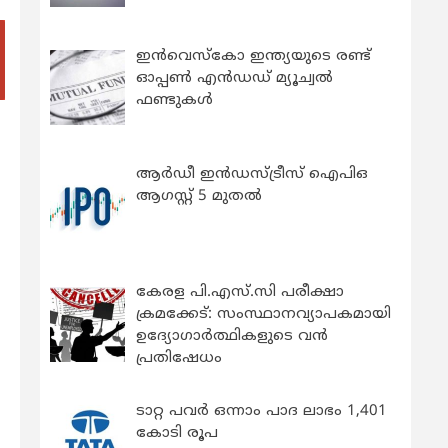
ഇന്‍വെസ്കോ ഇന്ത്യയുടെ രണ്ട്
ഓപ്പണ്‍ എന്‍ഡഡ് മ്യൂച്വല്‍
ഫണ്ടുകള്‍
ആർഡീ ഇൻഡസ്ട്രീസ് ഐപിഒ
ആഗസ്റ്റ് 5 മുതൽ
കേരള പി.എസ്.സി പരീക്ഷാ
ക്രമക്കേട്: സംസ്ഥാനവ്യാപകമായി
ഉദ്യോഗാര്‍ത്ഥികളുടെ വന്‍
പ്രതിഷേധം
ടാറ്റ പവർ ഒന്നാം പാദ ലാഭം 1,401
കോടി രൂപ