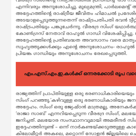
വീരഭദ്ര സിംഗിന്‍റെ നിര്യാണത്തില്‍ പ്രസിഡന്‍റ് രാം നാ
എന്നിവരും അനുശോചിച്ചു. മുഖ്യമന്ത്രി, പാര്‍ലമെന്‍റ
അദ്ദേഹത്തിന്‍റെ രാഷ്ട്രീയ ജീവിതം ഹിമാചല്‍ പ്
അടയാളപ്പെടുത്തുന്നതെന്ന് രാഷ്ട്രപതിപതി ഭവന്‍ ട്വീറ്
രാഷ്ട്രപതിയും പങ്കുചേര്‍ന്നു. വീരഭദ്ര സിംഗ് യഥാര്
കോണ്‍ഗ്രസ് നേതാവ് രാഹുല്‍ ഗാന്ധി വിശേഷിപ്പിച്ചു
അദ്ദേഹത്തിന്‍റെ പ്രതിബദ്ധത അവസാനം വരെ മാതൃകാപ
സുഹൃത്തുക്കള്‍ക്കും എന്‍റെ അനുശോചനം- രാഹുല്‍ ട്വിറ്
പ്രിയങ്ക ഗാന്ധിയും അനുശോചനം രേഖപ്പെടുത്തി.
എം.എസ്.എം.ഇ.കൾക്ക് ഒന്നരക്കോടി രൂപ വരെ ഗ
രാജ്യത്തിന് പ്രാപ്തിയുള്ള ഒരു ഭരണാധികാരിയെയും മാ
സിംഗ് പറഞ്ഞു.’കഴിവുള്ള ഒരു ഭരണാധികാരിയും ജനങ്ങള
അദ്ദേഹം. സിംഗ് ഒരു ജ്യേഷ്ഠന്‍ മാത്രമല്ല, അനേകര്‍ക്ക് 
‘രാജാ സാബ്’ എന്നറിയപ്പെടുന്ന വീരഭദ്ര സിംഗ്, 
ജനിച്ചത്. മലയോര സംസ്ഥാനവുമായി അമരീന്ദര്‍ സിംഗിന
ഇദ്ദേഹത്തിനുണ്ട് – ഒന്ന് നാര്‍കണ്ടയ്ക്കടുത്തുള്ള
കിലോമീറ്റര്‍ അകലെ, മറ്റൊന്ന് സോളന്‍ ജില്ലയിലെ ച