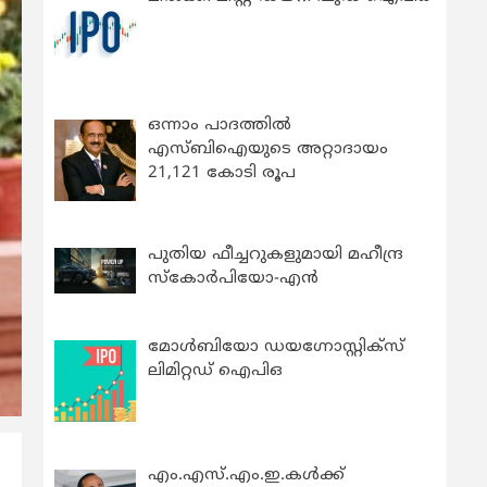
ഒന്നാം പാദത്തിൽ
എസ്ബിഐയുടെ അറ്റാദായം
21,121 കോടി രൂപ
പുതിയ ഫീച്ചറുകളുമായി മഹീന്ദ്ര
സ്കോർപിയോ-എൻ
മോൾബിയോ ഡയഗ്നോസ്റ്റിക്സ്
ലിമിറ്റഡ് ഐപിഒ
എം.എസ്.എം.ഇ.കൾക്ക്