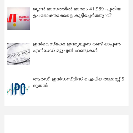
ജൂൺ മാസത്തിൽ മാത്രം 41,989 പുതിയ
ഉപഭോക്താക്കളെ കൂട്ടിച്ചേർത്തു ‘വി’
ഇന്‍വെസ്കോ ഇന്ത്യയുടെ രണ്ട് ഓപ്പണ്‍
എന്‍ഡഡ് മ്യൂച്വല്‍ ഫണ്ടുകള്‍
ആർഡീ ഇൻഡസ്ട്രീസ് ഐപിഒ ആഗസ്റ്റ് 5
മുതൽ