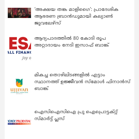
‘അക്ഷയ തങ്ക മാളിഗൈ’: പ്രാദേശിക
ആഭരണ ബ്രാന്‍ഡുമായി കല്യാണ്‍
ജുവലേഴ്‌സ്
ആദ്യപാദത്തിൽ 80 കോടി രൂപ
അറ്റാദായം നേടി ഇസാഫ് ബാങ്ക്
മികച്ച തൊഴിലിടങ്ങളിൽ എട്ടാം
സ്ഥാനത്ത് ഉജ്ജീവൻ സ്മോൾ ഫിനാൻസ്
ബാങ്ക്
ഐസിഐസിഐ പ്രു ഐപ്രൊട്ടക്റ്റ്
സ്മാർട്ട് പ്ലസ്