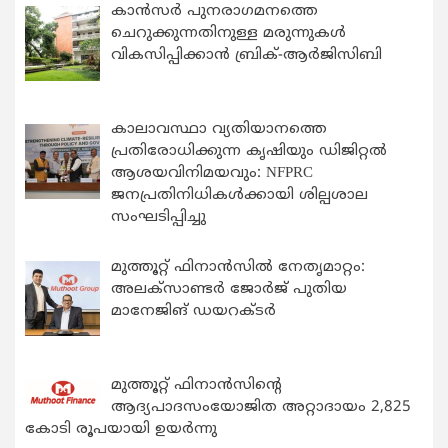
കാന്‍സര്‍ പുനരാഗമനത്തെ
ചെറുക്കുന്നതിനുള്ള മരുന്നുകള്‍
വികസിപ്പിക്കാന്‍ ബ്രിക്-ആര്‍ജിസിബി
കാലാവസ്ഥാ വ്യതിയാനത്തെ
പ്രതിരോധിക്കുന്ന കൃഷിയും ഡിജിറ്റൽ
ആശയവിനിമയവും: NFPRC
ജനപ്രതിനിധികൾക്കായി ശില്പശാല
സംഘടിപ്പിച്ചു
മുത്തൂറ്റ് ഫിനാൻസിൽ നേതൃമാറ്റം:
അലക്സാണ്ടർ ജോർജ് പുതിയ
മാനേജിങ് ഡയറക്ടർ
മുത്തൂറ്റ് ഫിനാൻസിന്റെ
ആദ്യപാദസംയോജിത അറ്റാദായം 2,825
കോടി രൂപയായി ഉയർന്നു