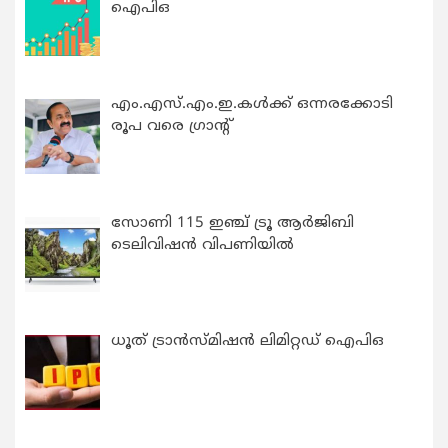
ഐപിഒ
എം.എസ്.എം.ഇ.കൾക്ക് ഒന്നരക്കോടി
രൂപ വരെ ഗ്രാന്റ്
സോണി 115 ഇഞ്ച് ട്രൂ ആർജിബി
ടെലിവിഷൻ വിപണിയിൽ
ധൂത് ട്രാൻസ്മിഷൻ ലിമിറ്റഡ് ഐപിഒ