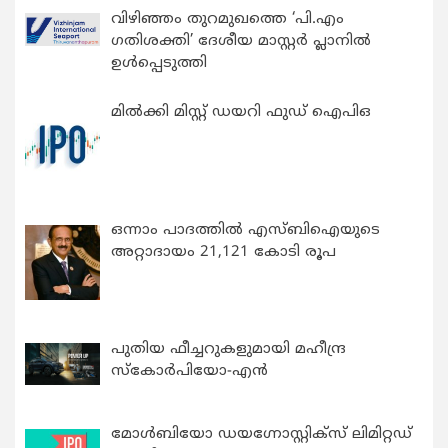
വിഴിഞ്ഞം തുറമുഖത്തെ ‘പി.എം
ഗതിശക്തി’ ദേശീയ മാസ്റ്റർ പ്ലാനിൽ
ഉൾപ്പെടുത്തി
മിൽക്കി മിസ്റ്റ് ഡയറി ഫുഡ് ഐപിഒ
ഒന്നാം പാദത്തിൽ എസ്ബിഐയുടെ
അറ്റാദായം 21,121 കോടി രൂപ
പുതിയ ഫീച്ചറുകളുമായി മഹീന്ദ്ര
സ്കോർപിയോ-എൻ
മോൾബിയോ ഡയഗ്നോസ്റ്റിക്സ് ലിമിറ്റഡ്