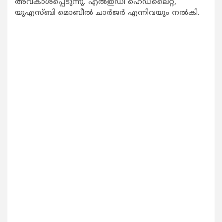
അവകാശപ്പെടുന്നു. എല്‍ഇഡി ഹെഡ്‌ലൈറ്റ്,
യുഎസ്ബി മൊബീല്‍ ചാര്‍ജര്‍ എന്നിവയും നല്‍കി.