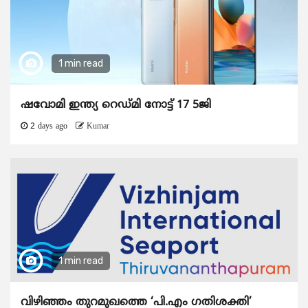
1 min read
ഷവോമി ഇന്ത്യ റെഡ്മി നോട്ട് 17 5ജി
2 days ago
Kumar
1 min read
വിഴിഞ്ഞം തുറമുഖത്തെ ‘പി.എം ഗതിശക്തി’