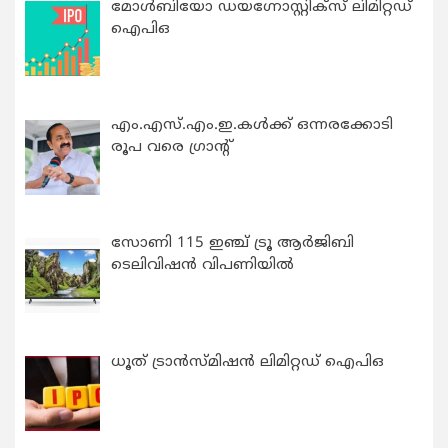
മോൾബിയോ ഡയഗ്നോസ്റ്റിക്സ് ലിമിറ്റഡ്
ഐപിഒ
എം.എസ്.എം.ഇ.കൾക്ക് ഒന്നരക്കോടി
രൂപ വരെ ഗ്രാന്റ്
സോണി 115 ഇഞ്ച് ട്രൂ ആർജിബി
ടെലിവിഷൻ വിപണിയിൽ
ധൂത് ട്രാൻസ്മിഷൻ ലിമിറ്റഡ് ഐപിഒ