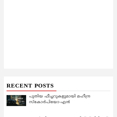
RECENT POSTS
പുതിയ ഫീച്ചറുകളുമായി മഹീന്ദ്ര
സ്കോർപിയോ-എൻ