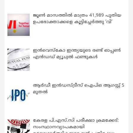
ജൂൺ മാസത്തിൽ മാത്രം 41,989 പുതിയ
ഉപഭോക്താക്കളെ കൂട്ടിച്ചേർത്തു ‘വി’
ഇന്‍വെസ്കോ ഇന്ത്യയുടെ രണ്ട് ഓപ്പണ്‍
എന്‍ഡഡ് മ്യൂച്വല്‍ ഫണ്ടുകള്‍
ആർഡീ ഇൻഡസ്ട്രീസ് ഐപിഒ ആഗസ്റ്റ് 5
മുതൽ
കേരള പി.എസ്.സി പരീക്ഷാ ക്രമക്കേട്:
സംസ്ഥാനവ്യാപകമായി