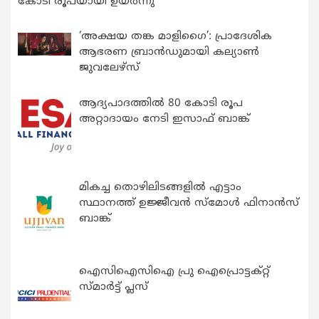
കോടി രൂപയായി ഉയർന്നു
‘അക്ഷയ തങ്ക മാളിഗൈ’: പ്രാദേശിക
ആഭരണ ബ്രാന്‍ഡുമായി കല്യാണ്‍
ജുവലേഴ്‌സ്
ആദ്യപാദത്തിൽ 80 കോടി രൂപ
അറ്റാദായം നേടി ഇസാഫ് ബാങ്ക്
മികച്ച തൊഴിലിടങ്ങളിൽ എട്ടാം
സ്ഥാനത്ത് ഉജ്ജീവൻ സ്മോൾ ഫിനാൻസ്
ബാങ്ക്
ഐസിഐസിഐ പ്രു ഐപ്രൊട്ടക്റ്റ്
സ്മാർട്ട് പ്ലസ്