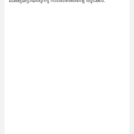
ലക്ഷ്യമിട്ടായിരുന്നു സംരംഭത്തിന്റെ തുടക്കം.