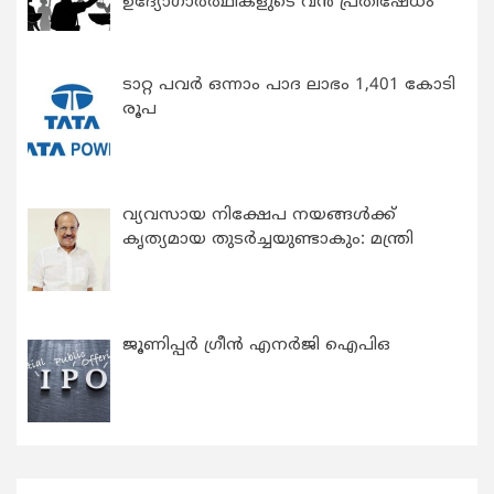
ഉദ്യോഗാര്‍ത്ഥികളുടെ വന്‍ പ്രതിഷേധം
ടാറ്റ പവർ ഒന്നാം പാദ ലാഭം 1,401 കോടി
രൂപ
വ്യവസായ നിക്ഷേപ നയങ്ങള്‍ക്ക്
കൃത്യമായ തുടര്‍ച്ചയുണ്ടാകും: മന്ത്രി
ജൂണിപ്പർ ഗ്രീൻ എനർജി ഐപിഒ