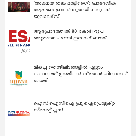
‘അക്ഷയ തങ്ക മാളിഗൈ’: പ്രാദേശിക
ആഭരണ ബ്രാന്‍ഡുമായി കല്യാണ്‍
ജുവലേഴ്‌സ്
ആദ്യപാദത്തിൽ 80 കോടി രൂപ
അറ്റാദായം നേടി ഇസാഫ് ബാങ്ക്
മികച്ച തൊഴിലിടങ്ങളിൽ എട്ടാം
സ്ഥാനത്ത് ഉജ്ജീവൻ സ്മോൾ ഫിനാൻസ്
ബാങ്ക്
ഐസിഐസിഐ പ്രു ഐപ്രൊട്ടക്റ്റ്
സ്മാർട്ട് പ്ലസ്