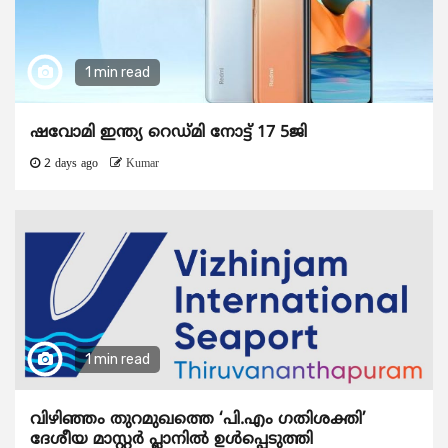
1 min read
ഷവോമി ഇന്ത്യ റെഡ്മി നോട്ട് 17 5ജി
2 days ago
Kumar
1 min read
വിഴിഞ്ഞം തുറമുഖത്തെ ‘പി.എം ഗതിശക്തി’
ദേശീയ മാസ്റ്റർ പ്ലാനിൽ ഉൾപ്പെടുത്തി