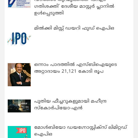
ഗതിശക്തി’ ദേശീയ മാസ്റ്റർ പ്ലാനിൽ
ഉൾപ്പെടുത്തി
മിൽക്കി മിസ്റ്റ് ഡയറി ഫുഡ് ഐപിഒ
ഒന്നാം പാദത്തിൽ എസ്ബിഐയുടെ
അറ്റാദായം 21,121 കോടി രൂപ
പുതിയ ഫീച്ചറുകളുമായി മഹീന്ദ്ര
സ്കോർപിയോ-എൻ
മോൾബിയോ ഡയഗ്നോസ്റ്റിക്സ് ലിമിറ്റഡ്
ഐപിഒ