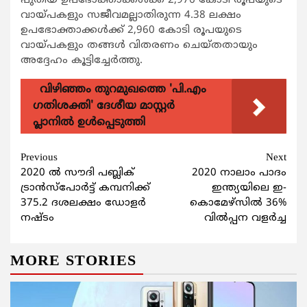
പുതിയ ഉപഭോക്താക്കള്‍ക്ക് 2,976 കോടി രൂപയുടെ
വായ്പകളും സജീവമല്ലാതിരുന്ന 4.38 ലക്ഷം
ഉപഭോക്താക്കള്‍ക്ക് 2,960 കോടി രൂപയുടെ
വായ്പകളും തങ്ങള്‍ വിതരണം ചെയ്തതായും
അദ്ദേഹം കൂട്ടിച്ചേര്‍ത്തു.
വിഴിഞ്ഞം തുറമുഖത്തെ 'പി.എം
ഗതിശക്തി' ദേശീയ മാസ്റ്റർ
പ്ലാനിൽ ഉൾപ്പെടുത്തി
Continue
Previous
Next
2020 ല്‍ സൗദി പബ്ലിക്
2020 നാലാം പാദം
Reading
ട്രാന്‍സ്‌പോര്‍ട്ട് കമ്പനിക്ക്
ഇന്ത്യയിലെ ഇ-
375.2 ദശലക്ഷം ഡോളര്‍
കൊമേഴ്സില്‍ 36%
നഷ്ടം
വില്‍പ്പന വളര്‍ച്ച
MORE STORIES