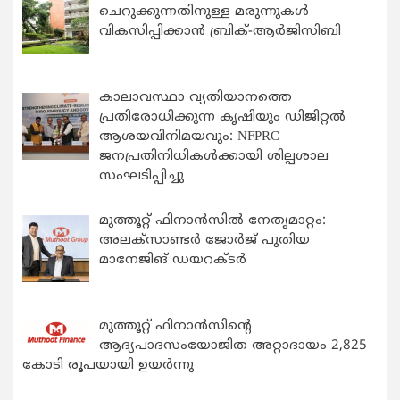
ചെറുക്കുന്നതിനുള്ള മരുന്നുകള്‍
വികസിപ്പിക്കാന്‍ ബ്രിക്-ആര്‍ജിസിബി
കാലാവസ്ഥാ വ്യതിയാനത്തെ
പ്രതിരോധിക്കുന്ന കൃഷിയും ഡിജിറ്റൽ
ആശയവിനിമയവും: NFPRC
ജനപ്രതിനിധികൾക്കായി ശില്പശാല
സംഘടിപ്പിച്ചു
മുത്തൂറ്റ് ഫിനാൻസിൽ നേതൃമാറ്റം:
അലക്സാണ്ടർ ജോർജ് പുതിയ
മാനേജിങ് ഡയറക്ടർ
മുത്തൂറ്റ് ഫിനാൻസിന്റെ
ആദ്യപാദസംയോജിത അറ്റാദായം 2,825
കോടി രൂപയായി ഉയർന്നു