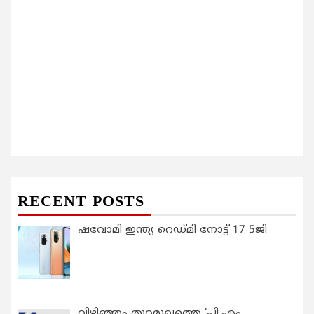
RECENT POSTS
ഷവോമി ഇന്ത്യ റെഡ്മി നോട്ട് 17 5ജി
വിഴിഞ്ഞം തുറമുഖത്തെ ‘പി.എം