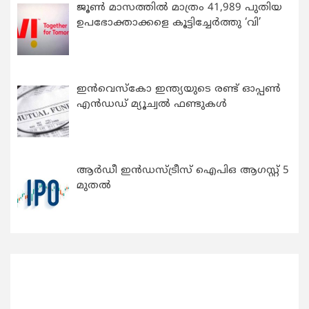
ജൂൺ മാസത്തിൽ മാത്രം 41,989 പുതിയ
ഉപഭോക്താക്കളെ കൂട്ടിച്ചേർത്തു ‘വി’
ഇന്‍വെസ്കോ ഇന്ത്യയുടെ രണ്ട് ഓപ്പണ്‍
എന്‍ഡഡ് മ്യൂച്വല്‍ ഫണ്ടുകള്‍
ആർഡീ ഇൻഡസ്ട്രീസ് ഐപിഒ ആഗസ്റ്റ് 5
മുതൽ