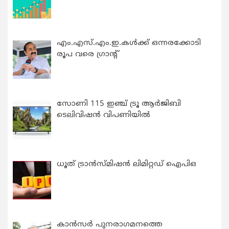
എം.എസ്.എം.ഇ.കൾക്ക് ഒന്നരക്കോടി
രൂപ വരെ ഗ്രാന്റ്
സോണി 115 ഇഞ്ച് ട്രൂ ആർജിബി
ടെലിവിഷൻ വിപണിയിൽ
ധൂത് ട്രാൻസ്മിഷൻ ലിമിറ്റഡ് ഐപിഒ
കാന്‍സര്‍ പുനരാഗമനത്തെ