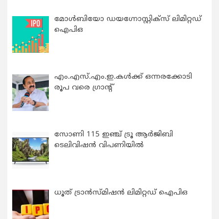
മോൾബിയോ ഡയഗ്നോസ്റ്റിക്സ് ലിമിറ്റഡ്
ഐപിഒ
എം.എസ്.എം.ഇ.കൾക്ക് ഒന്നരക്കോടി
രൂപ വരെ ഗ്രാന്റ്
സോണി 115 ഇഞ്ച് ട്രൂ ആർജിബി
ടെലിവിഷൻ വിപണിയിൽ
ധൂത് ട്രാൻസ്മിഷൻ ലിമിറ്റഡ് ഐപിഒ