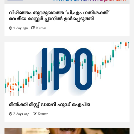
വിഴിഞ്ഞം തുറമുഖത്തെ ‘പി.എം ഗതിശക്തി’
ദേശീയ മാസ്റ്റർ പ്ലാനിൽ ഉൾപ്പെടുത്തി
1 day ago
Kumar
മിൽക്കി മിസ്റ്റ് ഡയറി ഫുഡ് ഐപിഒ
2 days ago
Kumar