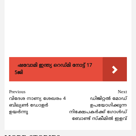
ഷവോമി ഇന്ത്യ റെഡ്മി നോട്ട് 17
5ജി
Continue
Previous
Next
വിദേശ നാണ്യ ശേഖരം 4
ഡിജിറ്റല്‍ മോഡ്
Reading
ബില്യണ്‍ ഡോളര്‍
ഉപയോഗിക്കുന്ന
ഉയര്‍ന്നു
നിക്ഷേപകര്‍ക്ക് ഗോള്‍ഡ്
ബോണ്ട് സ്കീമില്‍ ഇളവ്