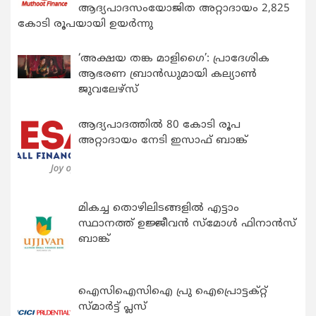
ആദ്യപാദസംയോജിത അറ്റാദായം 2,825
കോടി രൂപയായി ഉയർന്നു
‘അക്ഷയ തങ്ക മാളിഗൈ’: പ്രാദേശിക
ആഭരണ ബ്രാന്‍ഡുമായി കല്യാണ്‍
ജുവലേഴ്‌സ്
ആദ്യപാദത്തിൽ 80 കോടി രൂപ
അറ്റാദായം നേടി ഇസാഫ് ബാങ്ക്
മികച്ച തൊഴിലിടങ്ങളിൽ എട്ടാം
സ്ഥാനത്ത് ഉജ്ജീവൻ സ്മോൾ ഫിനാൻസ്
ബാങ്ക്
ഐസിഐസിഐ പ്രു ഐപ്രൊട്ടക്റ്റ്
സ്മാർട്ട് പ്ലസ്