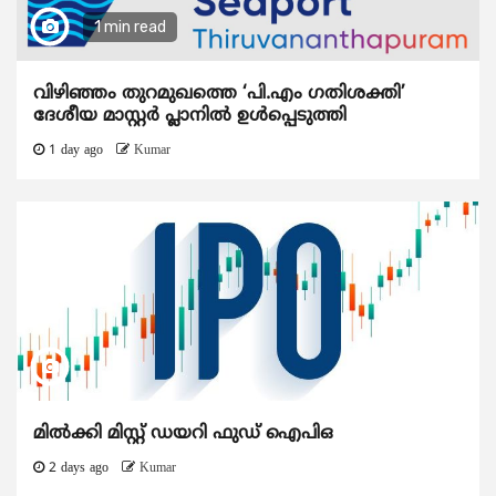
1 min read
വിഴിഞ്ഞം തുറമുഖത്തെ ‘പി.എം ഗതിശക്തി’
ദേശീയ മാസ്റ്റർ പ്ലാനിൽ ഉൾപ്പെടുത്തി
1 day ago
Kumar
മിൽക്കി മിസ്റ്റ് ഡയറി ഫുഡ് ഐപിഒ
2 days ago
Kumar