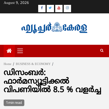
Skip
August 9, 2026
to
Facebook
Twitter
Youtube
Instagram
content
Primary
Menu
Home
BUSINESS & ECONOMY
ഡിസംബര്‍:
ഫാര്‍മസ്യൂട്ടിക്കല്‍
വിപണിയില്‍ 8.5 % വളര്‍ച്ച
1 min read