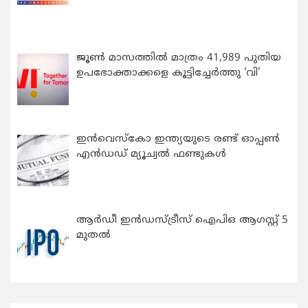
ജൂൺ മാസത്തിൽ മാത്രം 41,989 പുതിയ
ഉപഭോക്താക്കളെ കൂട്ടിച്ചേർത്തു ‘വി’
ഇന്‍വെസ്കോ ഇന്ത്യയുടെ രണ്ട് ഓപ്പണ്‍
എന്‍ഡഡ് മ്യൂച്വല്‍ ഫണ്ടുകള്‍
ആർഡീ ഇൻഡസ്ട്രീസ് ഐപിഒ ആഗസ്റ്റ് 5
മുതൽ