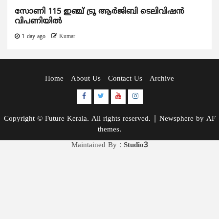
സോണി 115 ഇഞ്ച് ട്രൂ ആർജിബി ടെലിവിഷൻ
വിപണിയിൽ
1 day ago
Kumar
Home
About Us
Contact Us
Archive
Facebook
Twitter
Youtube
Instagram
Copyright © Future Kerala. All rights reserved.
|
Newsphere
by AF
themes.
Maintained By :
Studio3