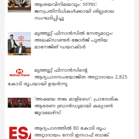
ആശയവിനിമയവും: NFPRC
ജനപ്രതിനിധികൾക്കായി ശില്പശാല
സംഘടിപ്പിച്ചു
മുത്തൂറ്റ് ഫിനാൻസിൽ നേതൃമാറ്റം:
അലക്സാണ്ടർ ജോർജ് പുതിയ
മാനേജിങ് ഡയറക്ടർ
മുത്തൂറ്റ് ഫിനാൻസിന്റെ
ആദ്യപാദസംയോജിത അറ്റാദായം 2,825
കോടി രൂപയായി ഉയർന്നു
‘അക്ഷയ തങ്ക മാളിഗൈ’: പ്രാദേശിക
ആഭരണ ബ്രാന്‍ഡുമായി കല്യാണ്‍
ജുവലേഴ്‌സ്
ആദ്യപാദത്തിൽ 80 കോടി രൂപ
അറ്റാദായം നേടി ഇസാഫ് ബാങ്ക്