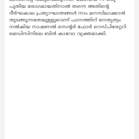
പുതിയ രോഗമായതിനാൽ തന്നെ അതിന്റെ
ദീർഘകാല പ്രത്യാഘാതങ്ങൾ നാം മനസിലാക്കാൻ
തുടങ്ങുന്നതേയുള്ളുവെന്ന് പഠനത്തിന് നേതൃത്വം
നൽകിയ നാഷണ‍ൽ സെന്റർ ഫോർ റെസ്പിരേറ്ററി
മെഡിസിനിലെ ബിൻ കാവോ വ്യക്തമാക്കി.