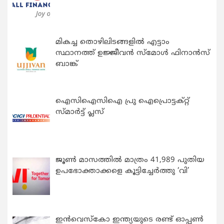
മികച്ച തൊഴിലിടങ്ങളിൽ എട്ടാം
സ്ഥാനത്ത് ഉജ്ജീവൻ സ്മോൾ ഫിനാൻസ്
ബാങ്ക്
ഐസിഐസിഐ പ്രു ഐപ്രൊട്ടക്റ്റ്
സ്മാർട്ട് പ്ലസ്
ജൂൺ മാസത്തിൽ മാത്രം 41,989 പുതിയ
ഉപഭോക്താക്കളെ കൂട്ടിച്ചേർത്തു ‘വി’
ഇന്‍വെസ്കോ ഇന്ത്യയുടെ രണ്ട് ഓപ്പണ്‍