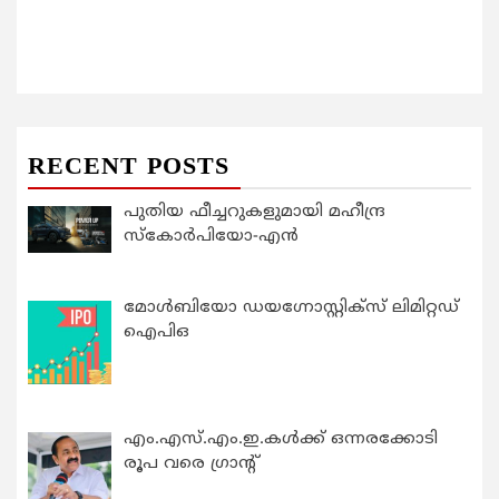
RECENT POSTS
പുതിയ ഫീച്ചറുകളുമായി മഹീന്ദ്ര
സ്കോർപിയോ-എൻ
മോൾബിയോ ഡയഗ്നോസ്റ്റിക്സ് ലിമിറ്റഡ്
ഐപിഒ
എം.എസ്.എം.ഇ.കൾക്ക് ഒന്നരക്കോടി
രൂപ വരെ ഗ്രാന്റ്