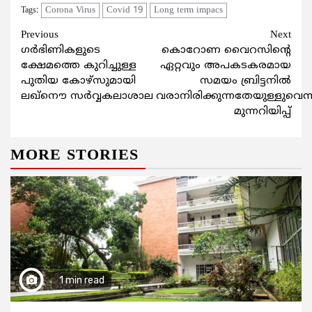
Corona Virus
Covid 19
Long term impacs
Tags:
Continue
Previous
Next
ഗർഭിണികളുടെ
കൊറോണ വൈറസിന്റെ
Reading
ക്ഷേമത്തെ കുറിച്ചുള്ള
ഏറ്റവും അപകടകരമായ
പുതിയ കോഴ്സുമായി
സമയം ബ്രിട്ടനിൽ
ലഖ്നൌ സർവ്വകലാശാല
വരാനിരിക്കുന്നതേയുള്ളുവെന്ന
മുന്നറിയിപ്പ്
MORE STORIES
1 min read