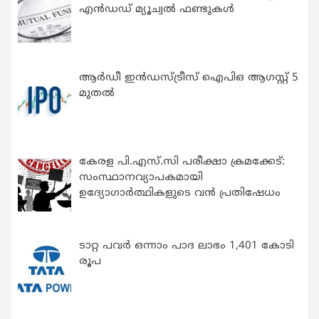
എന്‍ഡഡ് മ്യൂച്വല്‍ ഫണ്ടുകള്‍
ആർഡീ ഇൻഡസ്ട്രീസ് ഐപിഒ ആഗസ്റ്റ് 5
മുതൽ
കേരള പി.എസ്.സി പരീക്ഷാ ക്രമക്കേട്:
സംസ്ഥാനവ്യാപകമായി
ഉദ്യോഗാര്‍ത്ഥികളുടെ വന്‍ പ്രതിഷേധം
ടാറ്റ പവർ ഒന്നാം പാദ ലാഭം 1,401 കോടി
രൂപ