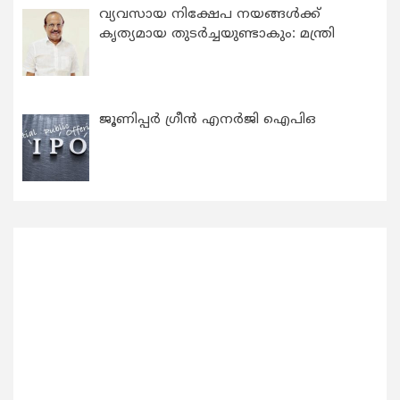
വ്യവസായ നിക്ഷേപ നയങ്ങള്‍ക്ക്
കൃത്യമായ തുടര്‍ച്ചയുണ്ടാകും: മന്ത്രി
ജൂണിപ്പർ ഗ്രീൻ എനർജി ഐപിഒ