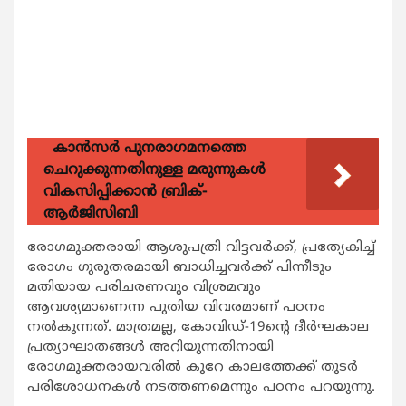
കാന്‍സര്‍ പുനരാഗമനത്തെ
ചെറുക്കുന്നതിനുള്ള മരുന്നുകള്‍
വികസിപ്പിക്കാന്‍ ബ്രിക്-
ആര്‍ജിസിബി
രോഗമുക്തരായി ആശുപത്രി വിട്ടവർക്ക്, പ്രത്യേകിച്ച്
രോഗം ഗുരുതരമായി ബാധിച്ചവർക്ക് പിന്നീടും
മതിയായ പരിചരണവും വിശ്രമവും
ആവശ്യമാണെന്ന പുതിയ വിവരമാണ് പഠനം
നൽകുന്നത്. മാത്രമല്ല, കോവിഡ്-19ന്റെ ദീർഘകാല
പ്രത്യാഘാതങ്ങൾ അറിയുന്നതിനായി
രോഗമുക്തരായവരിൽ കുറേ കാലത്തേക്ക് തുടർ
പരിശോധനകൾ നടത്തണമെന്നും പഠനം പറയുന്നു.