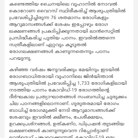
കണ്ടെത്തിയ ചൈനയിലെ വുഹാനിൽ നോവൽ
കൊറോണ വൈറസ് സ്ഥിരീകരിച്ച് ആശുപത്രിയിൽ
പ്രവേശിപ്പിച്ചിരുന്ന 76 ശതമാനം രോഗികളും
ആറുമാസങ്ങൾക്ക് ശേഷം ഇപ്പോഴും രോഗ
ലക്ഷണങ്ങൾ പ്രകടിപ്പിക്കുന്നതായി ലാൻസെറ്റിൽ
പ്രസിദ്ധീകരിച്ച പുതിയ പഠനം. ഇവരിൽത്തന്നെ
സത്രീകളിലാണ് ഏറ്റവും കൂടുതൽ
രോഗലക്ഷണങ്ങൾ കാണുന്നതെന്നും പഠനം
പറയുന്നു.
കഴിഞ്ഞ വർഷം ജനുവരിക്കും മേയിനും ഇടയിൽ
രോഗബാധിതരായി വുഹാനിലെ ജിൻയിന്താൻ
ആശുപത്രിയിൽ പ്രവേശിപ്പിച്ച 1,733 രോഗികളിലായി
നടത്തിയ പഠനം കോവിഡ്-19 രോഗത്തിന്റെ
ദീർഘകാല പ്രത്യാഘാതങ്ങൾ സംബന്ധിച്ച ചുരുക്കം
ചില പഠനങ്ങളിലൊന്നാണ്. ഗുരുതരമായി രോഗം
ബാധിച്ച് രോഗമുക്തി നേടി ആറുമാസങ്ങൾക്ക്
ശേഷവും ഇവരിൽ ക്ഷീണം, പേശീക്ഷയം,
ഉറക്കപ്രശ്നങ്ങൾ, ഉത്കണ്ഠ, ഡിപ്രഷൻ തുടങ്ങിയ
ലക്ഷണങ്ങൾ കാണുന്നുവെന്ന റിപ്പോർട്ടാണ്
ലാൻസെറ്റ് പങ്കുവെക്കുന്നത്. കോവിഡ്-19 ഒരു