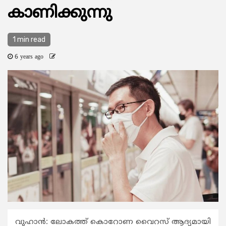
കാണിക്കുന്നു
1 min read
6 years ago
വുഹാൻ: ലോകത്ത് കൊറോണ വൈറസ് ആദ്യമായി