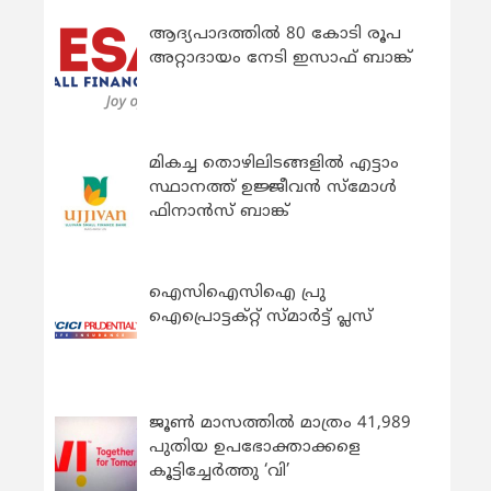
ആദ്യപാദത്തിൽ 80 കോടി രൂപ
അറ്റാദായം നേടി ഇസാഫ് ബാങ്ക്
മികച്ച തൊഴിലിടങ്ങളിൽ എട്ടാം
സ്ഥാനത്ത് ഉജ്ജീവൻ സ്മോൾ
ഫിനാൻസ് ബാങ്ക്
ഐസിഐസിഐ പ്രു
ഐപ്രൊട്ടക്റ്റ് സ്മാർട്ട് പ്ലസ്
ജൂൺ മാസത്തിൽ മാത്രം 41,989
പുതിയ ഉപഭോക്താക്കളെ
കൂട്ടിച്ചേർത്തു ‘വി’