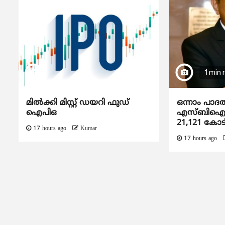
1 min 
മിൽക്കി മിസ്റ്റ് ഡയറി ഫുഡ്
ഒന്നാം പാദ
ഐപിഒ
എസ്ബിഐയു
21,121 കോട
17 hours ago
Kumar
17 hours ago