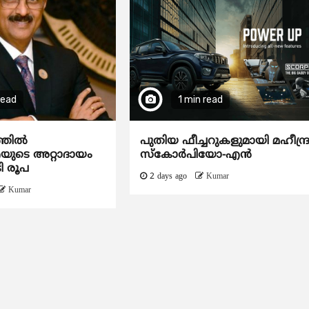
read
1 min read
ത്തിൽ
പുതിയ ഫീച്ചറുകളുമായി മഹീന്ദ്
ടെ അറ്റാദായം
സ്കോർപിയോ-എൻ
ി രൂപ
2 days ago
Kumar
Kumar