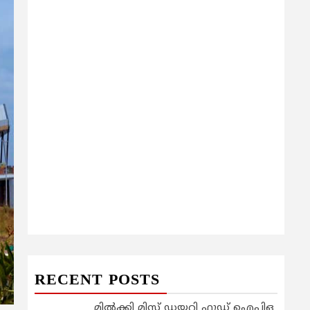
RECENT POSTS
മിൽക്കി മിസ്റ്റ് ഡയറി ഫുഡ് ഐപിഒ