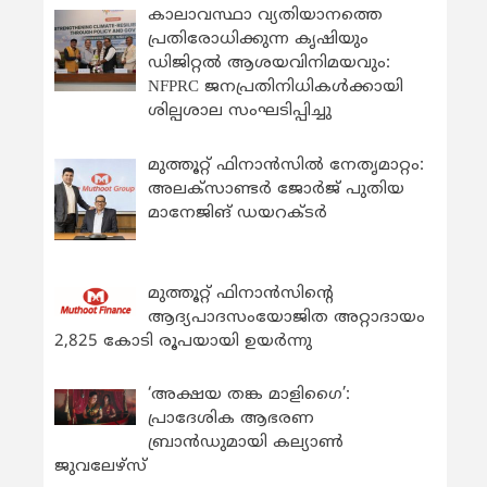
കാലാവസ്ഥാ വ്യതിയാനത്തെ
പ്രതിരോധിക്കുന്ന കൃഷിയും
ഡിജിറ്റൽ ആശയവിനിമയവും:
NFPRC ജനപ്രതിനിധികൾക്കായി
ശില്പശാല സംഘടിപ്പിച്ചു
മുത്തൂറ്റ് ഫിനാൻസിൽ നേതൃമാറ്റം:
അലക്സാണ്ടർ ജോർജ് പുതിയ
മാനേജിങ് ഡയറക്ടർ
മുത്തൂറ്റ് ഫിനാൻസിന്റെ
ആദ്യപാദസംയോജിത അറ്റാദായം
2,825 കോടി രൂപയായി ഉയർന്നു
‘അക്ഷയ തങ്ക മാളിഗൈ’:
പ്രാദേശിക ആഭരണ
ബ്രാന്‍ഡുമായി കല്യാണ്‍
ജുവലേഴ്‌സ്