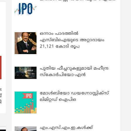
ഒന്നാം പാദത്തിൽ
എസ്ബിഐയുടെ അറ്റാദായം
21,121 കോടി രൂപ
പുതിയ ഫീച്ചറുകളുമായി മഹീന്ദ്ര
സ്കോർപിയോ-എൻ
t
മോൾബിയോ ഡയഗ്നോസ്റ്റിക്സ്
്
ലിമിറ്റഡ് ഐപിഒ
ി
എം.എസ്.എം.ഇ.കൾക്ക്