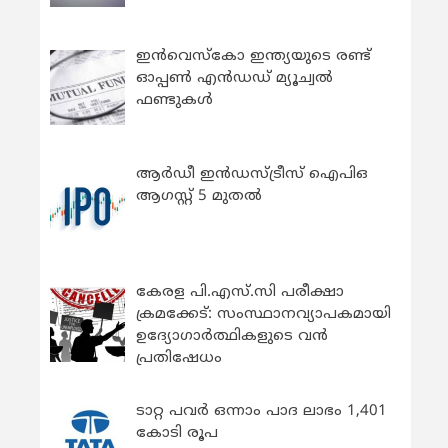
ഇന്‍വെസ്കോ ഇന്ത്യയുടെ രണ്ട്
ഓപ്പണ്‍ എന്‍ഡഡ് മ്യൂച്വല്‍
ഫണ്ടുകള്‍
ആർഡീ ഇൻഡസ്ട്രീസ് ഐപിഒ
ആഗസ്റ്റ് 5 മുതൽ
കേരള പി.എസ്.സി പരീക്ഷാ
ക്രമക്കേട്: സംസ്ഥാനവ്യാപകമായി
ഉദ്യോഗാര്‍ത്ഥികളുടെ വന്‍
പ്രതിഷേധം
ടാറ്റ പവർ ഒന്നാം പാദ ലാഭം 1,401
കോടി രൂപ