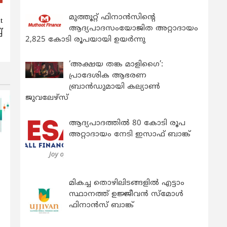
മുത്തൂറ്റ് ഫിനാൻസിന്റെ
t
ആദ്യപാദസംയോജിത അറ്റാദായം
്
2,825 കോടി രൂപയായി ഉയർന്നു
‘അക്ഷയ തങ്ക മാളിഗൈ’:
പ്രാദേശിക ആഭരണ
ബ്രാന്‍ഡുമായി കല്യാണ്‍
ജുവലേഴ്‌സ്
ആദ്യപാദത്തിൽ 80 കോടി രൂപ
അറ്റാദായം നേടി ഇസാഫ് ബാങ്ക്
മികച്ച തൊഴിലിടങ്ങളിൽ എട്ടാം
സ്ഥാനത്ത് ഉജ്ജീവൻ സ്മോൾ
ഫിനാൻസ് ബാങ്ക്