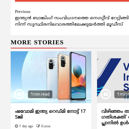
Continue
Previous
ഇന്ത്യൻ ബാങ്കിംഗ് സംവിധാനത്തെ നെഗറ്റീവ് റേറ്റിങ്
Reading
നിന്ന് സുസ്ഥിരനിലവാരത്തിലേക്കുയർത്തി മൂഡീസ്
MORE STORIES
1 min read
1 min 
ഷവോമി ഇന്ത്യ റെഡ്മി നോട്ട് 17
വിഴിഞ്ഞം ത
5ജി
ഗതിശക്തി’ ദ
പ്ലാനിൽ ഉൾപ
1 day ago
Kumar