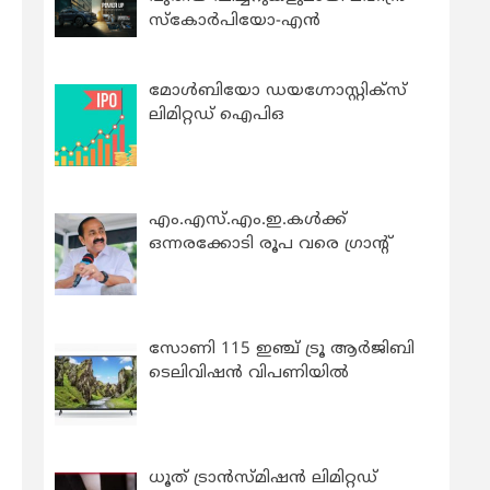
സ്കോർപിയോ-എൻ
മോൾബിയോ ഡയഗ്നോസ്റ്റിക്സ്
ലിമിറ്റഡ് ഐപിഒ
എം.എസ്.എം.ഇ.കൾക്ക്
ഒന്നരക്കോടി രൂപ വരെ ഗ്രാന്റ്
സോണി 115 ഇഞ്ച് ട്രൂ ആർജിബി
ടെലിവിഷൻ വിപണിയിൽ
ധൂത് ട്രാൻസ്മിഷൻ ലിമിറ്റഡ്