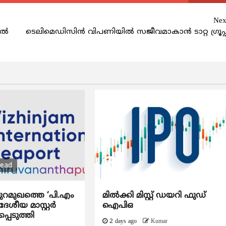
Nex
ങിൽ
ടെലിമെഡിസിന്‍ വിപണിയിൽ സജീവമാകാൻ ടാറ്റ ഗ്രൂപ്പ
read
ുറമുഖത്തെ ‘പി.എം
മിൽക്കി മിസ്റ്റ് ഡയറി ഫുഡ്
േശീയ മാസ്റ്റർ
ഐപിഒ
്പെടുത്തി
2 days ago
Kumar