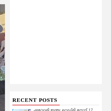
RECENT POSTS
ഷവോമി ഇന്ത്യ റെഡ്മി നോട്ട് 17