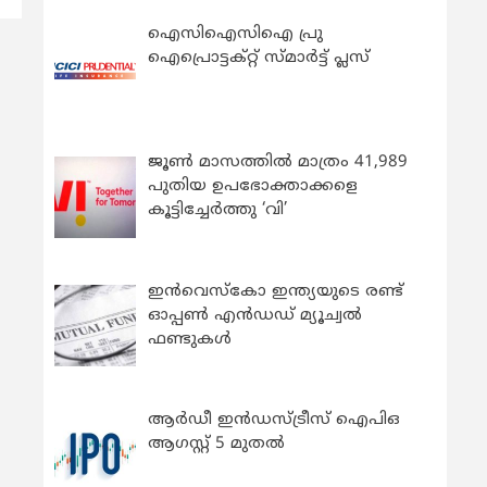
ഐസിഐസിഐ പ്രു
ഐപ്രൊട്ടക്റ്റ് സ്മാർട്ട് പ്ലസ്
ജൂൺ മാസത്തിൽ മാത്രം 41,989
പുതിയ ഉപഭോക്താക്കളെ
കൂട്ടിച്ചേർത്തു ‘വി’
ഇന്‍വെസ്കോ ഇന്ത്യയുടെ രണ്ട്
ഓപ്പണ്‍ എന്‍ഡഡ് മ്യൂച്വല്‍
ഫണ്ടുകള്‍
ആർഡീ ഇൻഡസ്ട്രീസ് ഐപിഒ
ആഗസ്റ്റ് 5 മുതൽ