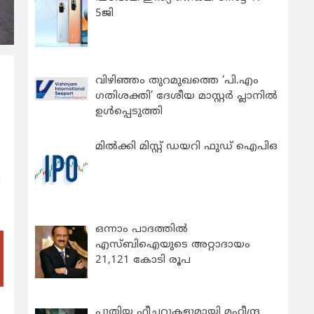
5ജി
വിഴിഞ്ഞം തുറമുഖത്തെ ‘പി.എം
ഗതിശക്തി’ ദേശീയ മാസ്റ്റർ പ്ലാനിൽ
ഉൾപ്പെടുത്തി
മിൽക്കി മിസ്റ്റ് ഡയറി ഫുഡ് ഐപിഒ
ൈ
ഒന്നാം പാദത്തിൽ
എസ്ബിഐയുടെ അറ്റാദായം
21,121 കോടി രൂപ
പുതിയ ഫീച്ചറുകളുമായി മഹീന്ദ്ര