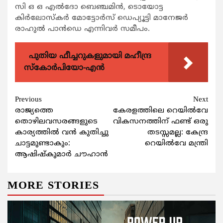
സി ഒ ഒ എൽദോ ബെഞ്ചമിൻ, ടൊയോട്ട
കിർലോസ്കർ മോട്ടോർസ് ഡെപ്യൂട്ടി മാനേജർ
രാഹുൽ പാൻഡെ എന്നിവർ സമീപം.
പുതിയ ഫീച്ചറുകളുമായി മഹീന്ദ്ര
സ്കോർപിയോ-എൻ
Continue
Previous
Next
രാജ്യത്തെ
കേരളത്തിലെ റെയില്‍വേ
Reading
തൊഴിലവസരങ്ങളുടെ
വികസനത്തിന് ഫണ്ട് ഒരു
കാര്യത്തില്‍ വന്‍ കുതിച്ചു
തടസ്സമല്ല: കേന്ദ്ര
ചാട്ടമുണ്ടാകും:
റെയില്‍വേ മന്ത്രി
ആഷിഷ്കുമാര്‍ ചൗഹാന്‍
MORE STORIES