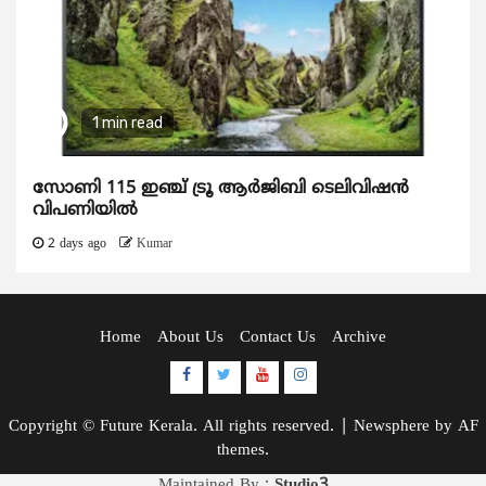
1 min read
സോണി 115 ഇഞ്ച് ട്രൂ ആർജിബി ടെലിവിഷൻ
വിപണിയിൽ
2 days ago
Kumar
Home
About Us
Contact Us
Archive
Facebook
Twitter
Youtube
Instagram
Copyright © Future Kerala. All rights reserved.
|
Newsphere
by AF
themes.
Maintained By :
Studio3