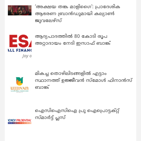
‘അക്ഷയ തങ്ക മാളിഗൈ’: പ്രാദേശിക
ആഭരണ ബ്രാന്‍ഡുമായി കല്യാണ്‍
ജുവലേഴ്‌സ്
ആദ്യപാദത്തിൽ 80 കോടി രൂപ
അറ്റാദായം നേടി ഇസാഫ് ബാങ്ക്
മികച്ച തൊഴിലിടങ്ങളിൽ എട്ടാം
സ്ഥാനത്ത് ഉജ്ജീവൻ സ്മോൾ ഫിനാൻസ്
ബാങ്ക്
ഐസിഐസിഐ പ്രു ഐപ്രൊട്ടക്റ്റ്
സ്മാർട്ട് പ്ലസ്