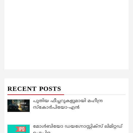
RECENT POSTS
പുതിയ ഫീച്ചറുകളുമായി മഹീന്ദ്ര
സ്കോർപിയോ-എൻ
മോൾബിയോ ഡയഗ്നോസ്റ്റിക്സ് ലിമിറ്റഡ്