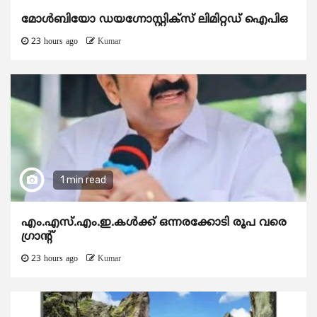
മോൾബിയോ ഡയഗ്നോസ്റ്റിക്സ് ലിമിറ്റഡ് ഐപിഒ
23 hours ago
Kumar
1 min read
എം.എസ്.എം.ഇ.കൾക്ക് ഒന്നരക്കോടി രൂപ വരെ
ഗ്രാന്റ്
23 hours ago
Kumar