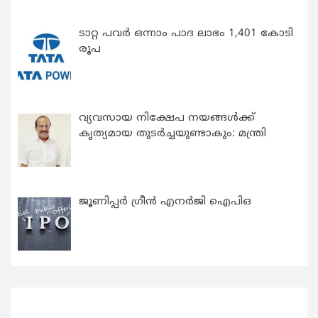
ടാറ്റ പവർ ഒന്നാം പാദ ലാഭം 1,401 കോടി
രൂപ
വ്യവസായ നിക്ഷേപ നയങ്ങള്‍ക്ക്
കൃത്യമായ തുടര്‍ച്ചയുണ്ടാകും: മന്ത്രി
ജൂണിപ്പർ ഗ്രീൻ എനർജി ഐപിഒ