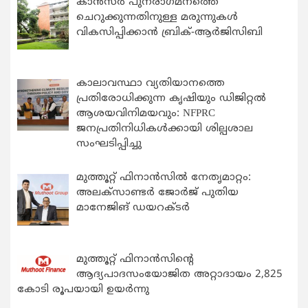
കാന്‍സര്‍ പുനരാഗമനത്തെ
ചെറുക്കുന്നതിനുള്ള മരുന്നുകള്‍
വികസിപ്പിക്കാന്‍ ബ്രിക്-ആര്‍ജിസിബി
കാലാവസ്ഥാ വ്യതിയാനത്തെ
പ്രതിരോധിക്കുന്ന കൃഷിയും ഡിജിറ്റൽ
ആശയവിനിമയവും: NFPRC
ജനപ്രതിനിധികൾക്കായി ശില്പശാല
സംഘടിപ്പിച്ചു
മുത്തൂറ്റ് ഫിനാൻസിൽ നേതൃമാറ്റം:
അലക്സാണ്ടർ ജോർജ് പുതിയ
മാനേജിങ് ഡയറക്ടർ
മുത്തൂറ്റ് ഫിനാൻസിന്റെ
ആദ്യപാദസംയോജിത അറ്റാദായം 2,825
കോടി രൂപയായി ഉയർന്നു