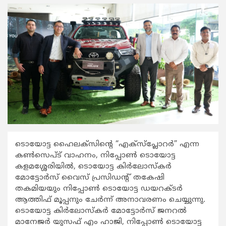
ടൊയോട്ട ഹൈലക്സിന്റെ “എക്സ്പ്ലോറർ” എന്ന
കൺസെപ്ട് വാഹനം, നിപ്പോൺ ടൊയോട്ട
കളമശ്ശേരിയിൽ, ടൊയോട്ട കിർലോസ്കർ
മോട്ടോർസ് വൈസ് പ്രസിഡന്റ്‌ തകേഷി
തകമിയയും നിപ്പോൺ ടൊയോട്ട ഡയറക്ടർ
ആത്തിഫ് മൂപ്പനും ചേർന്ന് അനാവരണം ചെയ്യുന്നു.
ടൊയോട്ട കിർലോസ്കർ മോട്ടോർസ് ജനറൽ
മാനേജർ യുസഫ് എം ഹാജി, നിപ്പോൺ ടൊയോട്ട