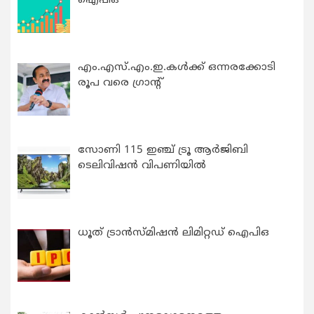
ഐപിഒ
എം.എസ്.എം.ഇ.കൾക്ക് ഒന്നരക്കോടി
രൂപ വരെ ഗ്രാന്റ്
സോണി 115 ഇഞ്ച് ട്രൂ ആർജിബി
ടെലിവിഷൻ വിപണിയിൽ
ധൂത് ട്രാൻസ്മിഷൻ ലിമിറ്റഡ് ഐപിഒ