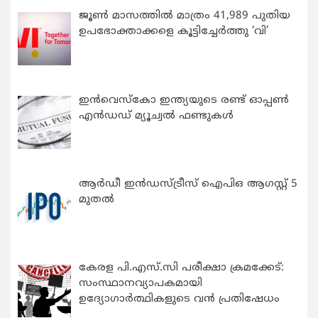
ജൂൺ മാസത്തിൽ മാത്രം 41,989 പുതിയ
ഉപഭോക്താക്കളെ കൂട്ടിച്ചേർത്തു ‘വി’
ഇന്‍വെസ്കോ ഇന്ത്യയുടെ രണ്ട് ഓപ്പണ്‍
എന്‍ഡഡ് മ്യൂച്വല്‍ ഫണ്ടുകള്‍
ആർഡീ ഇൻഡസ്ട്രീസ് ഐപിഒ ആഗസ്റ്റ് 5
മുതൽ
കേരള പി.എസ്.സി പരീക്ഷാ ക്രമക്കേട്:
സംസ്ഥാനവ്യാപകമായി
ഉദ്യോഗാര്‍ത്ഥികളുടെ വന്‍ പ്രതിഷേധം