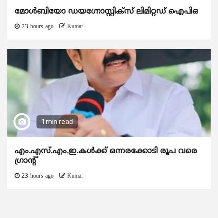
മോൾബിയോ ഡയഗ്നോസ്റ്റിക്സ് ലിമിറ്റഡ് ഐപിഒ
23 hours ago
Kumar
1 min read
എം.എസ്.എം.ഇ.കൾക്ക് ഒന്നരക്കോടി രൂപ വരെ
ഗ്രാന്റ്
23 hours ago
Kumar