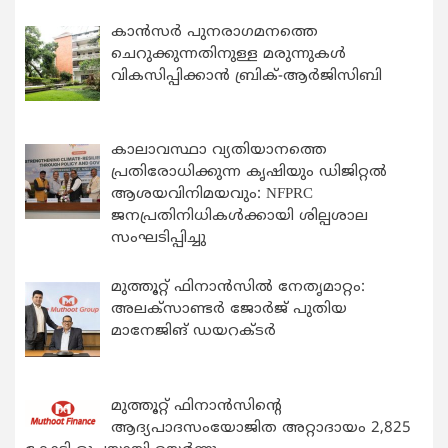
കാന്‍സര്‍ പുനരാഗമനത്തെ
ചെറുക്കുന്നതിനുള്ള മരുന്നുകള്‍
വികസിപ്പിക്കാന്‍ ബ്രിക്-ആര്‍ജിസിബി
കാലാവസ്ഥാ വ്യതിയാനത്തെ
പ്രതിരോധിക്കുന്ന കൃഷിയും ഡിജിറ്റൽ
ആശയവിനിമയവും: NFPRC
ജനപ്രതിനിധികൾക്കായി ശില്പശാല
സംഘടിപ്പിച്ചു
മുത്തൂറ്റ് ഫിനാൻസിൽ നേതൃമാറ്റം:
അലക്സാണ്ടർ ജോർജ് പുതിയ
മാനേജിങ് ഡയറക്ടർ
മുത്തൂറ്റ് ഫിനാൻസിന്റെ
ആദ്യപാദസംയോജിത അറ്റാദായം 2,825