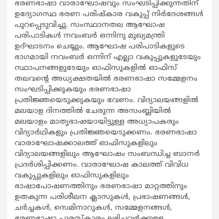
ഭരണഭാഷാ വാരാഘോഷവും സംഘടിപ്പിക്കുന്നതിന്
ഉദ്യോഗസ്ഥ ഭരണ പരിഷ്‌കാര വകുപ്പ് നിർദേശങ്ങൾ
പുറപ്പെടുവിച്ചു. സംസ്ഥാനതല ആഘോഷ
പരിപാടികൾ നവംബർ ഒന്നിനു മുഖ്യമന്ത്രി
ഉദ്ഘാടനം ചെയ്യും. ആഘോഷ പരിപാടികളുടെ
ഭാഗമായി നവംബർ ഒന്നിന് എല്ലാ വകുപ്പുകളുടേയും
സ്ഥാപനങ്ങളുടേയും ഓഫിസുകളിൽ ഓഫിസ്
തലവന്റെ അധ്യക്ഷതയിൽ ഭരണഭാഷാ സമ്മേളനം
സംഘടിപ്പിക്കുകയും ഭരണഭാഷാ
പ്രതിജ്ഞയെടുക്കുകയും വേണം. വിദ്യാലയങ്ങളിൽ
മലയാള ദിനത്തിൽ ചേരുന്ന അസംബ്ലിയിൽ
മലയാളം മാതൃഭാഷയായിട്ടുള്ള അധ്യാപകരും
വിദ്യാർഥികളും പ്രതിജ്ഞയെടുക്കണം. ഭരണഭാഷാ
വാരാഘോഷക്കാലത്ത് ഓഫിസുകളിലും
വിദ്യാലയങ്ങളിലും ആഘോഷം സംബന്ധിച്ച ബാനർ
പ്രദർശിപ്പിക്കണം. വാരാഘോഷ കാലത്ത് വിവിധ
വകുപ്പുകളിലും ഓഫിസുകളിലും
ഭാഷാപോഷണത്തിനും ഭരണഭാഷാ മാറ്റത്തിനും
ഉതകുന്ന പരിശീലന ക്ലാസുകൾ, പ്രഭാഷണങ്ങൾ,
ചർച്ചകൾ, സെമിനാറുകൾ, സമ്മേളനങ്ങൾ,
ഭരണഭാഷാ പുരസ്‌കാരം ലഭിച്ചവർക്കുള്ള