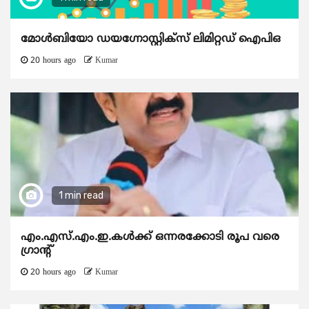
മോൾബിയോ ഡയഗ്നോസ്റ്റിക്സ് ലിമിറ്റഡ് ഐപിഒ
20 hours ago
Kumar
1 min read
എം.എസ്.എം.ഇ.കൾക്ക് ഒന്നരക്കോടി രൂപ വരെ
ഗ്രാന്റ്
20 hours ago
Kumar