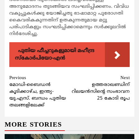
അനുമോദനം തുടങ്ങിയവ സംഘടിപ്പിക്കണം. വിവിധ
വകുപ്പുകൾക്കു യോജിച്ചതു ഭാഷാമാറ്റ പുരോഗതി
കൈവരികകുന്നതിന് ഉതകുന്നതുമായ മറ്റു
പരിപാടികളും സംഘടിപ്പിക്കാമെന്നും സർക്കുലറിൽ
നിർദേശിച്ചു.
പുതിയ ഫീച്ചറുകളുമായി മഹീന്ദ്ര
സ്കോർപിയോ-എൻ
Continue
Previous
Next
മോഡി-ബൈഡൻ
ഉത്തരാഖണ്ഡിന്
Reading
കൂടിക്കാഴ്ച, ഇന്ത്യ-
റിലയൻസിന്റെ സംഭാവന
യു.എസ്. ബന്ധം പുതിയ
25 കോടി രൂപ
തലങ്ങളിലേക്ക്
MORE STORIES