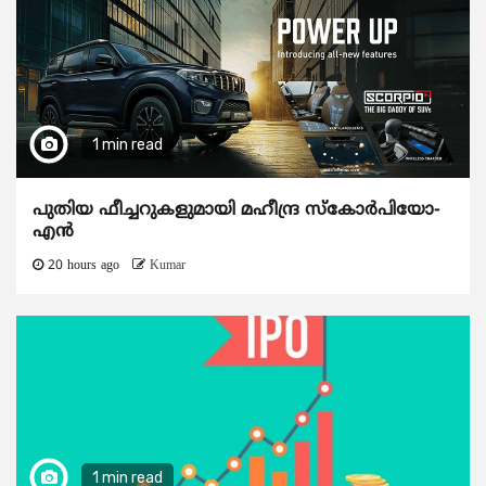
1 min read
പുതിയ ഫീച്ചറുകളുമായി മഹീന്ദ്ര സ്കോർപിയോ-
എൻ
20 hours ago
Kumar
1 min read