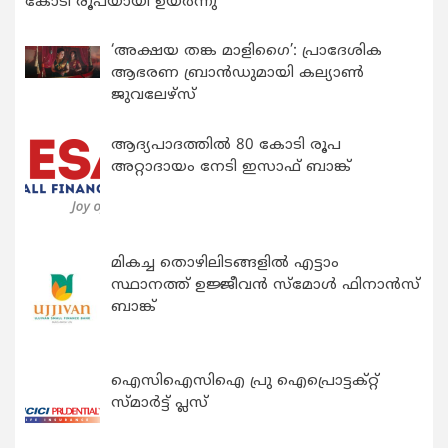
കോടി രൂപയായി ഉയർന്നു
‘അക്ഷയ തങ്ക മാളിഗൈ’: പ്രാദേശിക
ആഭരണ ബ്രാന്‍ഡുമായി കല്യാണ്‍
ജുവലേഴ്‌സ്
ആദ്യപാദത്തിൽ 80 കോടി രൂപ
അറ്റാദായം നേടി ഇസാഫ് ബാങ്ക്
മികച്ച തൊഴിലിടങ്ങളിൽ എട്ടാം
സ്ഥാനത്ത് ഉജ്ജീവൻ സ്മോൾ ഫിനാൻസ്
ബാങ്ക്
ഐസിഐസിഐ പ്രു ഐപ്രൊട്ടക്റ്റ്
സ്മാർട്ട് പ്ലസ്