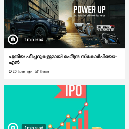
1 min read
പുതിയ ഫീച്ചറുകളുമായി മഹീന്ദ്ര സ്കോർപിയോ-
എൻ
20 hours ago
Kumar
1 min read