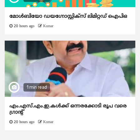
മോൾബിയോ ഡയഗ്നോസ്റ്റിക്സ് ലിമിറ്റഡ് ഐപിഒ
20 hours ago
Kumar
1 min read
എം.എസ്.എം.ഇ.കൾക്ക് ഒന്നരക്കോടി രൂപ വരെ
ഗ്രാന്റ്
20 hours ago
Kumar