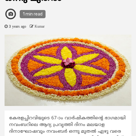
1 min read
3 years ago
Kumar
കേരളപ്പിറവിയുടെ 67-ാം വാർഷികത്തിന്റെ ഭാഗമായി
നവംബറിലെ ആദ്യ പ്രവൃത്തി ദിനം മലയാള
ദിനാഘോഷവും നവംബർ ഒന്നു മുതൽ ഏഴു വരെ