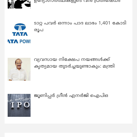
ഉദ്യോഗാര്‍ത്ഥികളുടെ വന്‍ പ്രതിഷേധം
ടാറ്റ പവർ ഒന്നാം പാദ ലാഭം 1,401 കോടി
രൂപ
വ്യവസായ നിക്ഷേപ നയങ്ങള്‍ക്ക്
കൃത്യമായ തുടര്‍ച്ചയുണ്ടാകും: മന്ത്രി
ജൂണിപ്പർ ഗ്രീൻ എനർജി ഐപിഒ