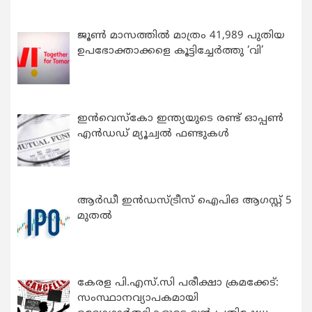
ജൂൺ മാസത്തിൽ മാത്രം 41,989 പുതിയ
ഉപഭോക്താക്കളെ കൂട്ടിച്ചേർത്തു ‘വി’
ഇന്‍വെസ്കോ ഇന്ത്യയുടെ രണ്ട് ഓപ്പണ്‍
എന്‍ഡഡ് മ്യൂച്വല്‍ ഫണ്ടുകള്‍
ആർഡീ ഇൻഡസ്ട്രീസ് ഐപിഒ ആഗസ്റ്റ് 5
മുതൽ
കേരള പി.എസ്.സി പരീക്ഷാ ക്രമക്കേട്:
സംസ്ഥാനവ്യാപകമായി