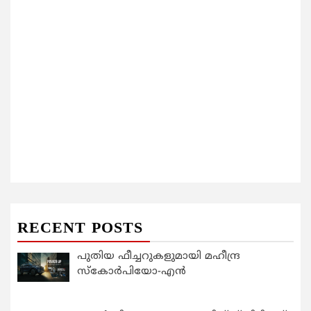
RECENT POSTS
പുതിയ ഫീച്ചറുകളുമായി മഹീന്ദ്ര
സ്കോർപിയോ-എൻ