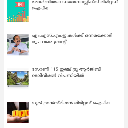
മോൾബിയോ ഡയഗ്നോസ്റ്റിക്സ് ലിമിറ്റഡ്
ഐപിഒ
എം.എസ്.എം.ഇ.കൾക്ക് ഒന്നരക്കോടി
രൂപ വരെ ഗ്രാന്റ്
സോണി 115 ഇഞ്ച് ട്രൂ ആർജിബി
ടെലിവിഷൻ വിപണിയിൽ
ധൂത് ട്രാൻസ്മിഷൻ ലിമിറ്റഡ് ഐപിഒ