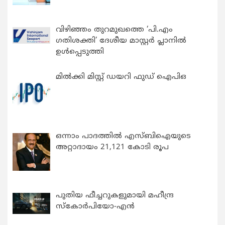
വിഴിഞ്ഞം തുറമുഖത്തെ ‘പി.എം
ഗതിശക്തി’ ദേശീയ മാസ്റ്റർ പ്ലാനിൽ
ഉൾപ്പെടുത്തി
മിൽക്കി മിസ്റ്റ് ഡയറി ഫുഡ് ഐപിഒ
ഒന്നാം പാദത്തിൽ എസ്ബിഐയുടെ
അറ്റാദായം 21,121 കോടി രൂപ
പുതിയ ഫീച്ചറുകളുമായി മഹീന്ദ്ര
സ്കോർപിയോ-എൻ