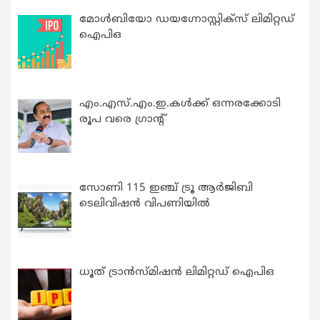
മോൾബിയോ ഡയഗ്നോസ്റ്റിക്സ് ലിമിറ്റഡ്
ഐപിഒ
എം.എസ്.എം.ഇ.കൾക്ക് ഒന്നരക്കോടി
രൂപ വരെ ഗ്രാന്റ്
സോണി 115 ഇഞ്ച് ട്രൂ ആർജിബി
ടെലിവിഷൻ വിപണിയിൽ
ധൂത് ട്രാൻസ്മിഷൻ ലിമിറ്റഡ് ഐപിഒ