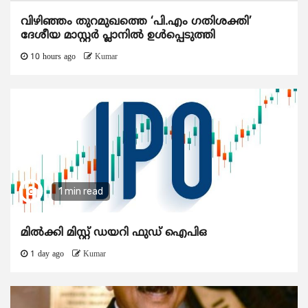
വിഴിഞ്ഞം തുറമുഖത്തെ ‘പി.എം ഗതിശക്തി’
ദേശീയ മാസ്റ്റർ പ്ലാനിൽ ഉൾപ്പെടുത്തി
10 hours ago
Kumar
1 min read
മിൽക്കി മിസ്റ്റ് ഡയറി ഫുഡ് ഐപിഒ
1 day ago
Kumar