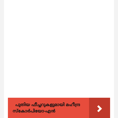
പുതിയ ഫീച്ചറുകളുമായി മഹീന്ദ്ര
സ്കോർപിയോ-എൻ