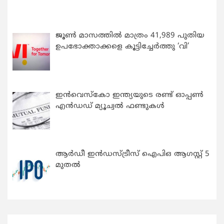
ജൂൺ മാസത്തിൽ മാത്രം 41,989 പുതിയ
ഉപഭോക്താക്കളെ കൂട്ടിച്ചേർത്തു ‘വി’
ഇന്‍വെസ്കോ ഇന്ത്യയുടെ രണ്ട് ഓപ്പണ്‍
എന്‍ഡഡ് മ്യൂച്വല്‍ ഫണ്ടുകള്‍
ആർഡീ ഇൻഡസ്ട്രീസ് ഐപിഒ ആഗസ്റ്റ് 5
മുതൽ