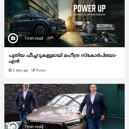
1 min read
പുതിയ ഫീച്ചറുകളുമായി മഹീന്ദ്ര സ്കോർപിയോ-
എൻ
2 days ago
Kumar
1 min read