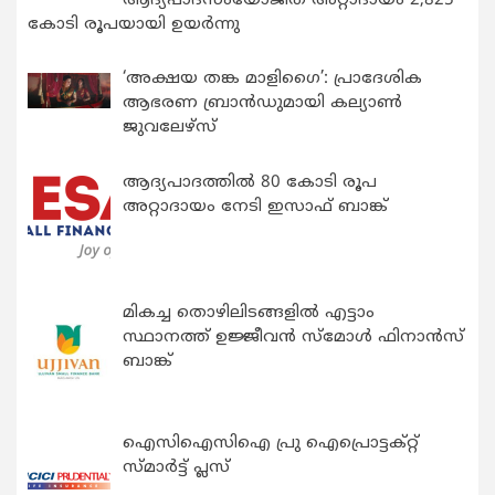
ആദ്യപാദസംയോജിത അറ്റാദായം 2,825
കോടി രൂപയായി ഉയർന്നു
‘അക്ഷയ തങ്ക മാളിഗൈ’: പ്രാദേശിക
ആഭരണ ബ്രാന്‍ഡുമായി കല്യാണ്‍
ജുവലേഴ്‌സ്
ആദ്യപാദത്തിൽ 80 കോടി രൂപ
അറ്റാദായം നേടി ഇസാഫ് ബാങ്ക്
മികച്ച തൊഴിലിടങ്ങളിൽ എട്ടാം
സ്ഥാനത്ത് ഉജ്ജീവൻ സ്മോൾ ഫിനാൻസ്
ബാങ്ക്
ഐസിഐസിഐ പ്രു ഐപ്രൊട്ടക്റ്റ്
സ്മാർട്ട് പ്ലസ്