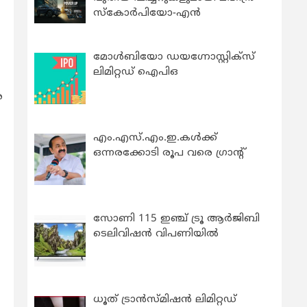
സ്കോർപിയോ-എൻ
മോൾബിയോ ഡയഗ്നോസ്റ്റിക്സ്
ലിമിറ്റഡ് ഐപിഒ
െ
എം.എസ്.എം.ഇ.കൾക്ക്
ഒന്നരക്കോടി രൂപ വരെ ഗ്രാന്റ്
സോണി 115 ഇഞ്ച് ട്രൂ ആർജിബി
ടെലിവിഷൻ വിപണിയിൽ
ധൂത് ട്രാൻസ്മിഷൻ ലിമിറ്റഡ്