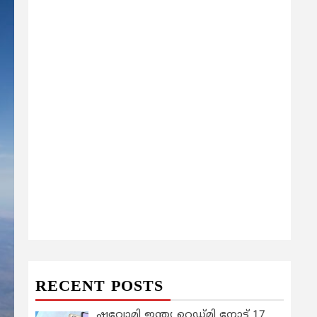
RECENT POSTS
ഷവോമി ഇന്ത്യ റെഡ്മി നോട്ട് 17