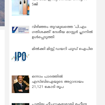
5ജി
വിഴിഞ്ഞം തുറമുഖത്തെ ‘പി.എം
ഗതിശക്തി’ ദേശീയ മാസ്റ്റർ പ്ലാനിൽ
ഉൾപ്പെടുത്തി
മിൽക്കി മിസ്റ്റ് ഡയറി ഫുഡ് ഐപിഒ
ഒന്നാം പാദത്തിൽ
എസ്ബിഐയുടെ അറ്റാദായം
21,121 കോടി രൂപ
പുതിയ ഫീച്ചറുകളുമായി മഹീന്ദ്ര