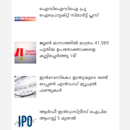
ഐസിഐസിഐ പ്രു
ഐപ്രൊട്ടക്റ്റ് സ്മാർട്ട് പ്ലസ്
ജൂൺ മാസത്തിൽ മാത്രം 41,989
പുതിയ ഉപഭോക്താക്കളെ
കൂട്ടിച്ചേർത്തു ‘വി’
ഇന്‍വെസ്കോ ഇന്ത്യയുടെ രണ്ട്
ഓപ്പണ്‍ എന്‍ഡഡ് മ്യൂച്വല്‍
ഫണ്ടുകള്‍
ആർഡീ ഇൻഡസ്ട്രീസ് ഐപിഒ
ആഗസ്റ്റ് 5 മുതൽ