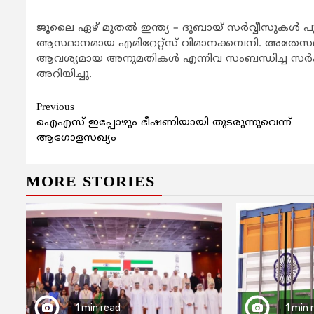
ജൂലൈ ഏഴ് മുതല്‍ ഇന്ത്യ – ദുബായ് സര്‍വ്വീസുകള്‍ 
ആസ്ഥാനമായ എമിറേറ്റ്‌സ് വിമാനക്കമ്പനി. അതേസമയ
ആവശ്യമായ അനുമതികള്‍ എന്നിവ സംബന്ധിച്ച സര്‍ക്കാര
അറിയിച്ചു.
Continue
Previous
ഐഎസ് ഇപ്പോഴും ഭീഷണിയായി തുടരുന്നുവെന്ന്
Reading
ആഗോളസഖ്യം
MORE STORIES
1 min read
1 min 