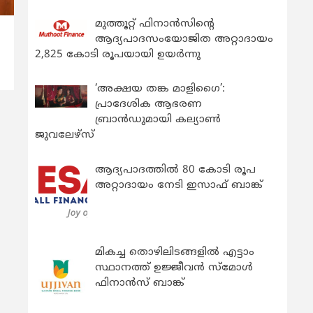
മുത്തൂറ്റ് ഫിനാൻസിന്റെ
ആദ്യപാദസംയോജിത അറ്റാദായം
2,825 കോടി രൂപയായി ഉയർന്നു
‘അക്ഷയ തങ്ക മാളിഗൈ’:
പ്രാദേശിക ആഭരണ
ബ്രാന്‍ഡുമായി കല്യാണ്‍
ജുവലേഴ്‌സ്
ആദ്യപാദത്തിൽ 80 കോടി രൂപ
അറ്റാദായം നേടി ഇസാഫ് ബാങ്ക്
മികച്ച തൊഴിലിടങ്ങളിൽ എട്ടാം
സ്ഥാനത്ത് ഉജ്ജീവൻ സ്മോൾ
ഫിനാൻസ് ബാങ്ക്