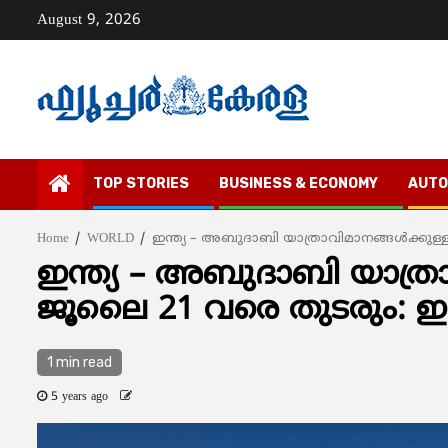
Skip
August 9, 2026
to
content
TOP STORIES
BUSINESS & ECONOMY
AUTO
Home
WORLD
ഇന്ത്യ – അബുദാബി യാത്രാവിമാനങ്ങള്‍ക്കുള
ഇന്ത്യ – അബുദാബി യാത്രാവ
ജൂലൈ 21 വരെ തുടരും: ഇ
1 min read
5 years ago