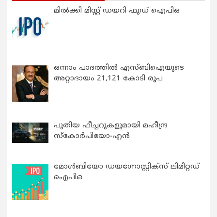
മിൽക്കി മിസ്റ്റ് ഡയറി ഫുഡ് ഐപിഒ
ഒന്നാം പാദത്തിൽ എസ്ബിഐയുടെ
അറ്റാദായം 21,121 കോടി രൂപ
പുതിയ ഫീച്ചറുകളുമായി മഹീന്ദ്ര
സ്കോർപിയോ-എൻ
മോൾബിയോ ഡയഗ്നോസ്റ്റിക്സ് ലിമിറ്റഡ്
ഐപിഒ