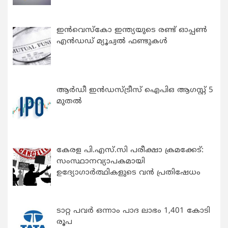
ഇന്‍വെസ്കോ ഇന്ത്യയുടെ രണ്ട് ഓപ്പണ്‍
എന്‍ഡഡ് മ്യൂച്വല്‍ ഫണ്ടുകള്‍
ആർഡീ ഇൻഡസ്ട്രീസ് ഐപിഒ ആഗസ്റ്റ് 5
മുതൽ
കേരള പി.എസ്.സി പരീക്ഷാ ക്രമക്കേട്:
സംസ്ഥാനവ്യാപകമായി
ഉദ്യോഗാര്‍ത്ഥികളുടെ വന്‍ പ്രതിഷേധം
ടാറ്റ പവർ ഒന്നാം പാദ ലാഭം 1,401 കോടി
രൂപ