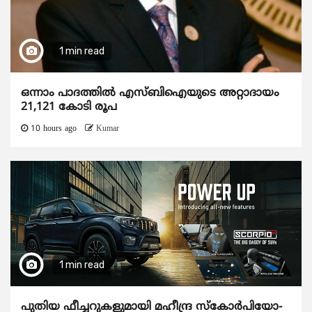
1 min read
ഒന്നാം പാദത്തിൽ എസ്ബിഐയുടെ അറ്റാദായം
21,121 കോടി രൂപ
10 hours ago
Kumar
1 min read
പുതിയ ഫീച്ചറുകളുമായി മഹീന്ദ്ര സ്കോർപിയോ-