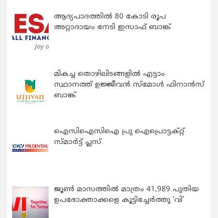
ആദ്യപാദത്തിൽ 80 കോടി രൂപ
അറ്റാദായം നേടി ഇസാഫ് ബാങ്ക്
മികച്ച തൊഴിലിടങ്ങളിൽ എട്ടാം
സ്ഥാനത്ത് ഉജ്ജീവൻ സ്മോൾ ഫിനാൻസ്
ബാങ്ക്
ഐസിഐസിഐ പ്രു ഐപ്രൊട്ടക്റ്റ്
സ്മാർട്ട് പ്ലസ്
ജൂൺ മാസത്തിൽ മാത്രം 41,989 പുതിയ
ഉപഭോക്താക്കളെ കൂട്ടിച്ചേർത്തു ‘വി’