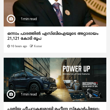
1 min read
ഒന്നാം പാദത്തിൽ എസ്ബിഐയുടെ അറ്റാദായം
21,121 കോടി രൂപ
10 hours ago
Kumar
1 min read
പുതിയ ഫീച്ചറുകളുമായി മഹീന്ദ്ര സ്കോർപിയോ-