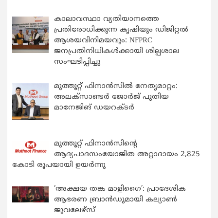
കാലാവസ്ഥാ വ്യതിയാനത്തെ
പ്രതിരോധിക്കുന്ന കൃഷിയും ഡിജിറ്റൽ
ആശയവിനിമയവും: NFPRC
ജനപ്രതിനിധികൾക്കായി ശില്പശാല
സംഘടിപ്പിച്ചു
മുത്തൂറ്റ് ഫിനാൻസിൽ നേതൃമാറ്റം:
അലക്സാണ്ടർ ജോർജ് പുതിയ
മാനേജിങ് ഡയറക്ടർ
മുത്തൂറ്റ് ഫിനാൻസിന്റെ
ആദ്യപാദസംയോജിത അറ്റാദായം 2,825
കോടി രൂപയായി ഉയർന്നു
‘അക്ഷയ തങ്ക മാളിഗൈ’: പ്രാദേശിക
ആഭരണ ബ്രാന്‍ഡുമായി കല്യാണ്‍
ജുവലേഴ്‌സ്