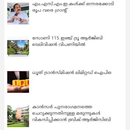
എം.എസ്.എം.ഇ.കൾക്ക് ഒന്നരക്കോടി
രൂപ വരെ ഗ്രാന്റ്
സോണി 115 ഇഞ്ച് ട്രൂ ആർജിബി
ടെലിവിഷൻ വിപണിയിൽ
ധൂത് ട്രാൻസ്മിഷൻ ലിമിറ്റഡ് ഐപിഒ
കാന്‍സര്‍ പുനരാഗമനത്തെ
ചെറുക്കുന്നതിനുള്ള മരുന്നുകള്‍
വികസിപ്പിക്കാന്‍ ബ്രിക്-ആര്‍ജിസിബി