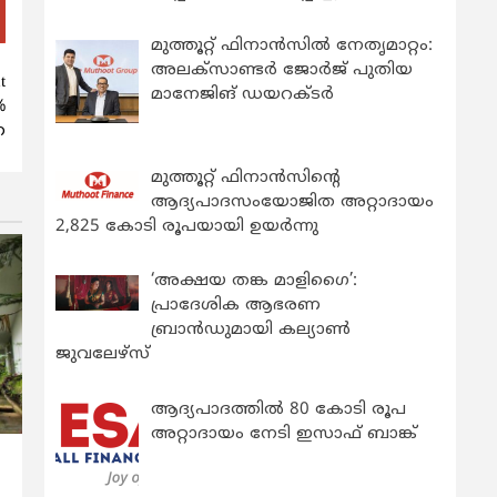
മുത്തൂറ്റ് ഫിനാൻസിൽ നേതൃമാറ്റം:
അലക്സാണ്ടർ ജോർജ് പുതിയ
t
മാനേജിങ് ഡയറക്ടർ
%
ന
മുത്തൂറ്റ് ഫിനാൻസിന്റെ
ആദ്യപാദസംയോജിത അറ്റാദായം
2,825 കോടി രൂപയായി ഉയർന്നു
‘അക്ഷയ തങ്ക മാളിഗൈ’:
പ്രാദേശിക ആഭരണ
ബ്രാന്‍ഡുമായി കല്യാണ്‍
ജുവലേഴ്‌സ്
ആദ്യപാദത്തിൽ 80 കോടി രൂപ
അറ്റാദായം നേടി ഇസാഫ് ബാങ്ക്
‍