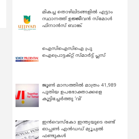
മികച്ച തൊഴിലിടങ്ങളിൽ എട്ടാം
സ്ഥാനത്ത് ഉജ്ജീവൻ സ്മോൾ
ഫിനാൻസ് ബാങ്ക്
ഐസിഐസിഐ പ്രു
ഐപ്രൊട്ടക്റ്റ് സ്മാർട്ട് പ്ലസ്
ജൂൺ മാസത്തിൽ മാത്രം 41,989
പുതിയ ഉപഭോക്താക്കളെ
കൂട്ടിച്ചേർത്തു ‘വി’
ഇന്‍വെസ്കോ ഇന്ത്യയുടെ രണ്ട്
ഓപ്പണ്‍ എന്‍ഡഡ് മ്യൂച്വല്‍
ഫണ്ടുകള്‍