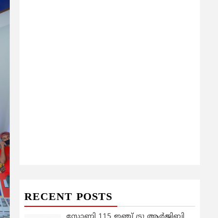
RECENT POSTS
സോണി 115 ഇഞ്ച് ട്രൂ ആർജിബി