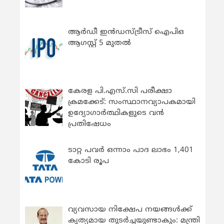
ആർഡീ ഇൻഡസ്ട്രീസ് ഐപിഒ
ആഗസ്റ്റ് 5 മുതൽ
കേരള പി.എസ്.സി പരീക്ഷാ
ക്രമക്കേട്: സംസ്ഥാനവ്യാപകമായി
ഉദ്യോഗാര്‍ത്ഥികളുടെ വന്‍
പ്രതിഷേധം
ടാറ്റ പവർ ഒന്നാം പാദ ലാഭം 1,401
കോടി രൂപ
വ്യവസായ നിക്ഷേപ നയങ്ങള്‍ക്ക്
കൃത്യമായ തുടര്‍ച്ചയുണ്ടാകും: മന്ത്രി