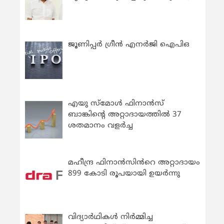
ജൂണിപ്പർ ഗ്രീൻ എനർജി ഐപിഒ
എയു സ്‌മോൾ ഫിനാൻസ്
ബാങ്കിന്റെ അറ്റാദായത്തിൽ 37
ശതമാനം വളർച്ച
മഹീന്ദ്ര ഫിനാൻസിൻറെ അറ്റാദായം
899 കോടി രൂപയായി ഉയർന്നു
വിദ്യാര്‍ഥികള്‍ നിര്‍മ്മിച്ച