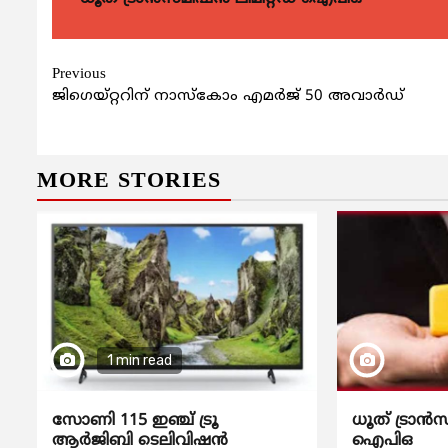
Continue
Previous
ജിഗെയ്റ്ററിന് നാസ്കോം എമര്‍ജ് 50 അവാര്‍ഡ്
Reading
MORE STORIES
1 min read
സോണി 115 ഇഞ്ച് ട്രൂ
ധൂത് ട്രാൻസ
ആർജിബി ടെലിവിഷൻ
ഐപിഒ