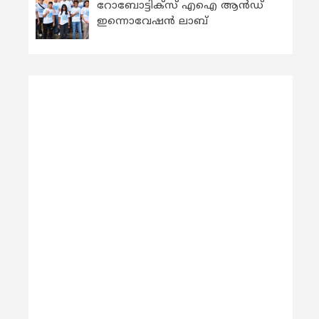
റോബോട്ടിക്സ് എഐ ആന്‍ഡ്
ഇന്നൊവേഷന്‍ ലാബ്