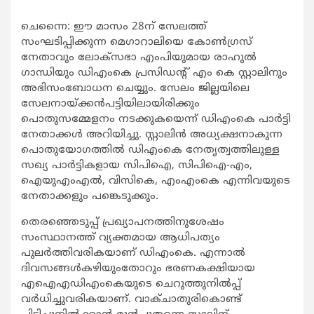
ചെന്നൈ: ഈ മാസം 28ന് സേലത്ത്
സംഘടിപ്പിക്കുന്ന മെഗാറാലിയെ കോണ്‍ഗ്രസ്
നേതാവും ലോക്സഭാ എംപിയുമായ രാഹുല്‍
ഗാന്ധിയും ഡിഎംകെ പ്രസിഡന്‍റ് എം കെ സ്റ്റാലിനും
അഭിസംബോധന ചെയ്യും. സേലം ജില്ലയിലെ
സേലനായ്ക്കന്‍പട്ടിയിലായിരിക്കും
പൊതുസമ്മേളനം നടക്കുകയെന്ന് ഡിഎംകെ പാര്‍ട്ടി
നേതാക്കള്‍ അറിയിച്ചു. സ്റ്റാലിന്‍ അധ്യക്ഷനാകുന്ന
പൊതുയോഗത്തില്‍ ഡിഎംകെ നേതൃത്വത്തിലുള്ള
സഖ്യ പാര്‍ട്ടികളായ സിപിഐ, സിപിഐ-എം,
ഐയുഎംഎല്‍, വിസികെ, എംഎംകെ എന്നിവയുടെ
നേതാക്കളും പങ്കെടുക്കും.
തെരഞ്ഞെടുപ്പ് പ്രഖ്യാപനത്തിനുശേഷം
സംസ്ഥാനത്ത് വ്യക്തമായ ആധിപത്യം
പുലര്‍ത്തിവരികയാണ് ഡിഎംകെ. എന്നാല്‍
ദിവസങ്ങള്‍കഴിയുംതോറും ഭരണകക്ഷിയായ
എഐഎഡിഎംകെയുടെ ചെറുത്തുനില്‍പ്പ്
വര്‍ധിച്ചുവരികയാണ്. വാക്ചാതുരികൊണ്ട്