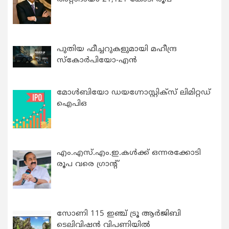
പുതിയ ഫീച്ചറുകളുമായി മഹീന്ദ്ര
സ്കോർപിയോ-എൻ
മോൾബിയോ ഡയഗ്നോസ്റ്റിക്സ് ലിമിറ്റഡ്
ഐപിഒ
എം.എസ്.എം.ഇ.കൾക്ക് ഒന്നരക്കോടി
രൂപ വരെ ഗ്രാന്റ്
സോണി 115 ഇഞ്ച് ട്രൂ ആർജിബി
ടെലിവിഷൻ വിപണിയിൽ