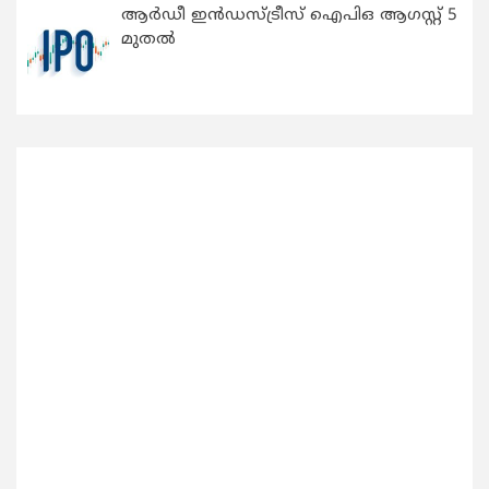
ആർഡീ ഇൻഡസ്ട്രീസ് ഐപിഒ ആഗസ്റ്റ് 5
മുതൽ