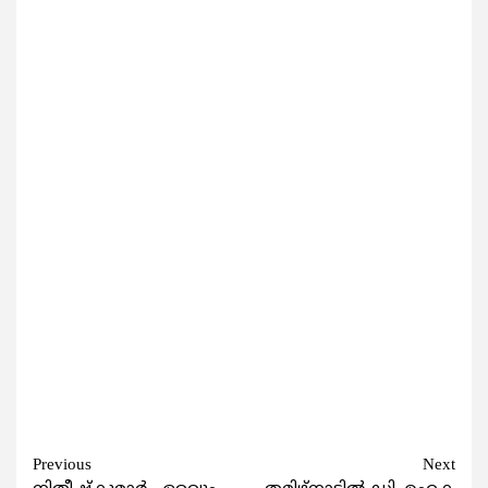
Continue
Previous
Next