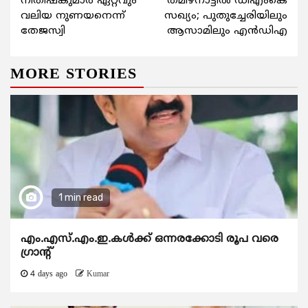
നിതീഷ്കുമാര്‍ ഏറ്റവും
തമിഴ്നാട്ടില്‍ ഡിഎംകെ
Reading
വലിയ നുണയനെന്ന്
സഖ്യം; പുതുച്ചേരിയിലും
തേജസ്വി
ആസാമിലും എന്‍ഡിഎ
MORE STORIES
1 min read
എം.എസ്.എം.ഇ.കൾക്ക് ഒന്നരക്കോടി രൂപ വരെ
ഗ്രാന്റ്
4 days ago
Kumar