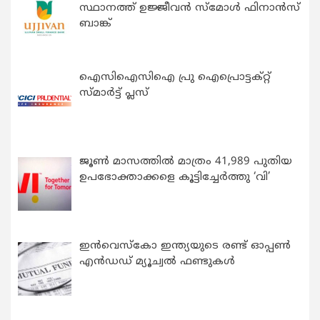
സ്ഥാനത്ത് ഉജ്ജീവൻ സ്മോൾ ഫിനാൻസ്
ബാങ്ക്
ഐസിഐസിഐ പ്രു ഐപ്രൊട്ടക്റ്റ്
സ്മാർട്ട് പ്ലസ്
ജൂൺ മാസത്തിൽ മാത്രം 41,989 പുതിയ
ഉപഭോക്താക്കളെ കൂട്ടിച്ചേർത്തു ‘വി’
ഇന്‍വെസ്കോ ഇന്ത്യയുടെ രണ്ട് ഓപ്പണ്‍
എന്‍ഡഡ് മ്യൂച്വല്‍ ഫണ്ടുകള്‍