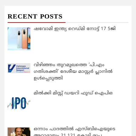
RECENT POSTS
ഷവോമി ഇന്ത്യ റെഡ്മി നോട്ട് 17 5ജി
വിഴിഞ്ഞം തുറമുഖത്തെ ‘പി.എം
ഗതിശക്തി’ ദേശീയ മാസ്റ്റർ പ്ലാനിൽ
ഉൾപ്പെടുത്തി
മിൽക്കി മിസ്റ്റ് ഡയറി ഫുഡ് ഐപിഒ
ഒന്നാം പാദത്തിൽ എസ്ബിഐയുടെ
അറ്റാദായം 21,121 കോടി രൂപ