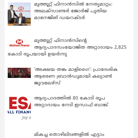
മുത്തൂറ്റ് ഫിനാൻസിൽ നേതൃമാറ്റം:
അലക്സാണ്ടർ ജോർജ് പുതിയ
മാനേജിങ് ഡയറക്ടർ
മുത്തൂറ്റ് ഫിനാൻസിന്റെ
ആദ്യപാദസംയോജിത അറ്റാദായം 2,825
കോടി രൂപയായി ഉയർന്നു
‘അക്ഷയ തങ്ക മാളിഗൈ’: പ്രാദേശിക
ആഭരണ ബ്രാന്‍ഡുമായി കല്യാണ്‍
ജുവലേഴ്‌സ്
ആദ്യപാദത്തിൽ 80 കോടി രൂപ
അറ്റാദായം നേടി ഇസാഫ് ബാങ്ക്
മികച്ച തൊഴിലിടങ്ങളിൽ എട്ടാം