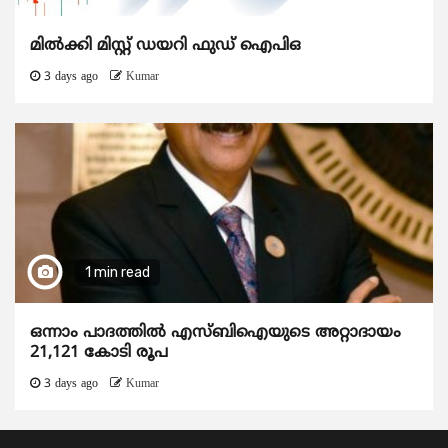
മിൽക്കി മിസ്റ്റ് ഡയറി ഫുഡ് ഐപിഒ
3 days ago
Kumar
1 min read
ഒന്നാം പാദത്തിൽ എസ്ബിഐയുടെ അറ്റാദായം
21,121 കോടി രൂപ
3 days ago
Kumar