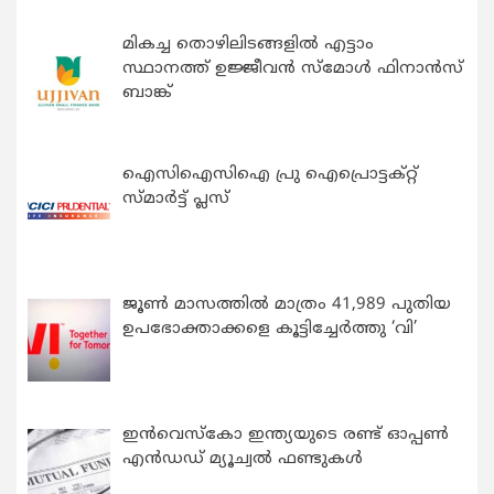
മികച്ച തൊഴിലിടങ്ങളിൽ എട്ടാം
സ്ഥാനത്ത് ഉജ്ജീവൻ സ്മോൾ ഫിനാൻസ്
ബാങ്ക്
ഐസിഐസിഐ പ്രു ഐപ്രൊട്ടക്റ്റ്
സ്മാർട്ട് പ്ലസ്
ജൂൺ മാസത്തിൽ മാത്രം 41,989 പുതിയ
ഉപഭോക്താക്കളെ കൂട്ടിച്ചേർത്തു ‘വി’
ഇന്‍വെസ്കോ ഇന്ത്യയുടെ രണ്ട് ഓപ്പണ്‍
എന്‍ഡഡ് മ്യൂച്വല്‍ ഫണ്ടുകള്‍