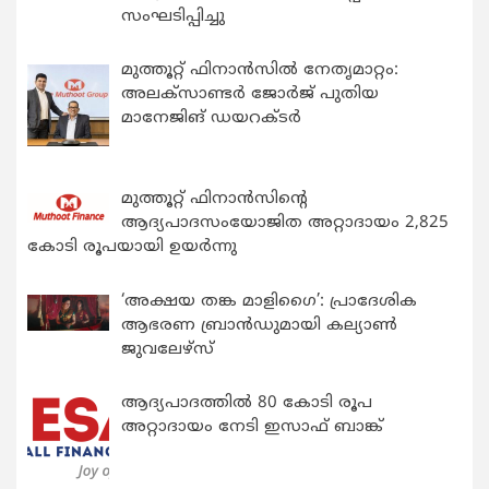
സംഘടിപ്പിച്ചു
മുത്തൂറ്റ് ഫിനാൻസിൽ നേതൃമാറ്റം:
അലക്സാണ്ടർ ജോർജ് പുതിയ
മാനേജിങ് ഡയറക്ടർ
മുത്തൂറ്റ് ഫിനാൻസിന്റെ
ആദ്യപാദസംയോജിത അറ്റാദായം 2,825
കോടി രൂപയായി ഉയർന്നു
‘അക്ഷയ തങ്ക മാളിഗൈ’: പ്രാദേശിക
ആഭരണ ബ്രാന്‍ഡുമായി കല്യാണ്‍
ജുവലേഴ്‌സ്
ആദ്യപാദത്തിൽ 80 കോടി രൂപ
അറ്റാദായം നേടി ഇസാഫ് ബാങ്ക്