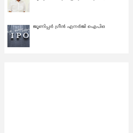
ജൂണിപ്പർ ഗ്രീൻ എനർജി ഐപിഒ