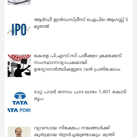
ആർഡീ ഇൻഡസ്ട്രീസ് ഐപിഒ ആഗസ്റ്റ് 5
മുതൽ
കേരള പി.എസ്.സി പരീക്ഷാ ക്രമക്കേട്:
സംസ്ഥാനവ്യാപകമായി
ഉദ്യോഗാര്‍ത്ഥികളുടെ വന്‍ പ്രതിഷേധം
ടാറ്റ പവർ ഒന്നാം പാദ ലാഭം 1,401 കോടി
രൂപ
വ്യവസായ നിക്ഷേപ നയങ്ങള്‍ക്ക്
കൃത്യമായ തുടര്‍ച്ചയുണ്ടാകും: മന്ത്രി