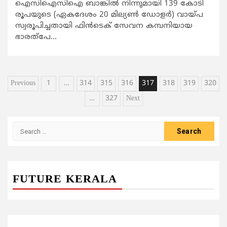
ഐസിഐസിഐ ബാങ്കില്‍ നിന്നുമായി 139 കോടി
രൂപയുടെ (ഏകദേശം 20 മില്യണ്‍ ഡോളര്‍) വായ്പ
സ്വരൂപിച്ചതായി ഫിന്‍ടെക് സേവന കമ്പനിയായ
ഭാരത്‌പേ...
Posts
Previous
1
…
314
315
316
317
318
319
320
pagination
…
327
Next
Search
for:
FUTURE KERALA