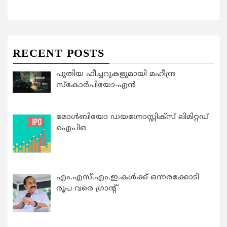
RECENT POSTS
പുതിയ ഫീച്ചറുകളുമായി മഹീന്ദ്ര
സ്കോർപിയോ-എൻ
മോൾബിയോ ഡയഗ്നോസ്റ്റിക്സ് ലിമിറ്റഡ്
ഐപിഒ
എം.എസ്.എം.ഇ.കൾക്ക് ഒന്നരക്കോടി
രൂപ വരെ ഗ്രാന്റ്