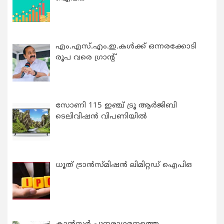
എം.എസ്.എം.ഇ.കൾക്ക് ഒന്നരക്കോടി
രൂപ വരെ ഗ്രാന്റ്
സോണി 115 ഇഞ്ച് ട്രൂ ആർജിബി
ടെലിവിഷൻ വിപണിയിൽ
ധൂത് ട്രാൻസ്മിഷൻ ലിമിറ്റഡ് ഐപിഒ