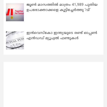
ജൂൺ മാസത്തിൽ മാത്രം 41,989 പുതിയ
ഉപഭോക്താക്കളെ കൂട്ടിച്ചേർത്തു ‘വി’
ഇന്‍വെസ്കോ ഇന്ത്യയുടെ രണ്ട് ഓപ്പണ്‍
എന്‍ഡഡ് മ്യൂച്വല്‍ ഫണ്ടുകള്‍