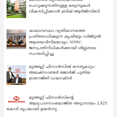
കാന്‍സര്‍ പുനരാഗമനത്തെ
ചെറുക്കുന്നതിനുള്ള മരുന്നുകള്‍
വികസിപ്പിക്കാന്‍ ബ്രിക്-ആര്‍ജിസിബി
കാലാവസ്ഥാ വ്യതിയാനത്തെ
പ്രതിരോധിക്കുന്ന കൃഷിയും ഡിജിറ്റൽ
ആശയവിനിമയവും: NFPRC
ജനപ്രതിനിധികൾക്കായി ശില്പശാല
സംഘടിപ്പിച്ചു
മുത്തൂറ്റ് ഫിനാൻസിൽ നേതൃമാറ്റം:
അലക്സാണ്ടർ ജോർജ് പുതിയ
മാനേജിങ് ഡയറക്ടർ
മുത്തൂറ്റ് ഫിനാൻസിന്റെ
ആദ്യപാദസംയോജിത അറ്റാദായം 2,825
കോടി രൂപയായി ഉയർന്നു