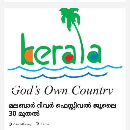
മലബാർ റിവർ ഫെസ്റ്റിവൽ ജൂലൈ
30 മുതൽ
2 months ago
Kumar