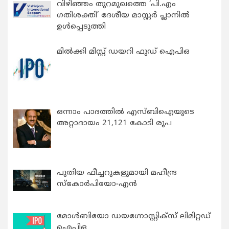
വിഴിഞ്ഞം തുറമുഖത്തെ ‘പി.എം
ഗതിശക്തി’ ദേശീയ മാസ്റ്റർ പ്ലാനിൽ
ഉൾപ്പെടുത്തി
മിൽക്കി മിസ്റ്റ് ഡയറി ഫുഡ് ഐപിഒ
ഒന്നാം പാദത്തിൽ എസ്ബിഐയുടെ
അറ്റാദായം 21,121 കോടി രൂപ
പുതിയ ഫീച്ചറുകളുമായി മഹീന്ദ്ര
സ്കോർപിയോ-എൻ
മോൾബിയോ ഡയഗ്നോസ്റ്റിക്സ് ലിമിറ്റഡ്
ഐപിഒ