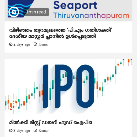
1 min read
വിഴിഞ്ഞം തുറമുഖത്തെ ‘പി.എം ഗതിശക്തി’
ദേശീയ മാസ്റ്റർ പ്ലാനിൽ ഉൾപ്പെടുത്തി
2 days ago
Kumar
മിൽക്കി മിസ്റ്റ് ഡയറി ഫുഡ് ഐപിഒ
3 days ago
Kumar