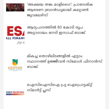
‘അക്ഷയ തങ്ക മാളിഗൈ’: പ്രാദേശിക
ആഭരണ ബ്രാന്‍ഡുമായി കല്യാണ്‍
ജുവലേഴ്‌സ്
ആദ്യപാദത്തിൽ 80 കോടി രൂപ
അറ്റാദായം നേടി ഇസാഫ് ബാങ്ക്
മികച്ച തൊഴിലിടങ്ങളിൽ എട്ടാം
സ്ഥാനത്ത് ഉജ്ജീവൻ സ്മോൾ ഫിനാൻസ്
ബാങ്ക്
ഐസിഐസിഐ പ്രു ഐപ്രൊട്ടക്റ്റ്
സ്മാർട്ട് പ്ലസ്