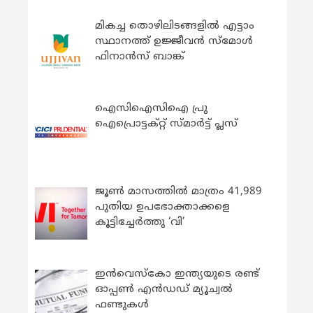
മികച്ച തൊഴിലിടങ്ങളിൽ എട്ടാം
സ്ഥാനത്ത് ഉജ്ജീവൻ സ്മോൾ
ഫിനാൻസ് ബാങ്ക്
ഐസിഐസിഐ പ്രു
ഐപ്രൊട്ടക്റ്റ് സ്മാർട്ട് പ്ലസ്
ജൂൺ മാസത്തിൽ മാത്രം 41,989
പുതിയ ഉപഭോക്താക്കളെ
കൂട്ടിച്ചേർത്തു ‘വി’
ഇന്‍വെസ്കോ ഇന്ത്യയുടെ രണ്ട്
ഓപ്പണ്‍ എന്‍ഡഡ് മ്യൂച്വല്‍
ഫണ്ടുകള്‍