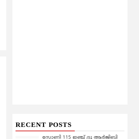
RECENT POSTS
സോണി 115 ഇഞ്ച് ട്രൂ ആർജിബി