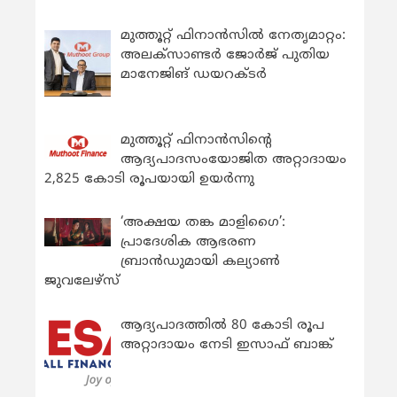
മുത്തൂറ്റ് ഫിനാൻസിൽ നേതൃമാറ്റം:
അലക്സാണ്ടർ ജോർജ് പുതിയ
മാനേജിങ് ഡയറക്ടർ
മുത്തൂറ്റ് ഫിനാൻസിന്റെ
ആദ്യപാദസംയോജിത അറ്റാദായം
2,825 കോടി രൂപയായി ഉയർന്നു
‘അക്ഷയ തങ്ക മാളിഗൈ’:
പ്രാദേശിക ആഭരണ
ബ്രാന്‍ഡുമായി കല്യാണ്‍
ജുവലേഴ്‌സ്
ആദ്യപാദത്തിൽ 80 കോടി രൂപ
അറ്റാദായം നേടി ഇസാഫ് ബാങ്ക്