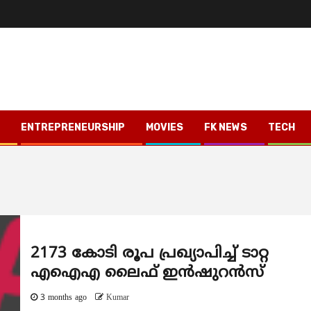
ENTREPRENEURSHIP
MOVIES
FK NEWS
TECH
2173 കോടി രൂപ പ്രഖ്യാപിച്ച് ടാറ്റ
എഐഎ ലൈഫ് ഇൻഷുറൻസ്
3 months ago
Kumar