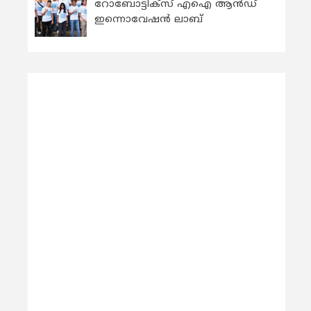
റോബോട്ടിക്സ് എഐ ആന്‍ഡ്
ഇന്നൊവേഷന്‍ ലാബ്