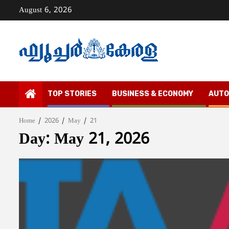
Skip
August 6, 2026
to
content
TOP STORIES
BUSINESS & ECONOMY
AUTO
Home
2026
May
21
Day:
May 21, 2026