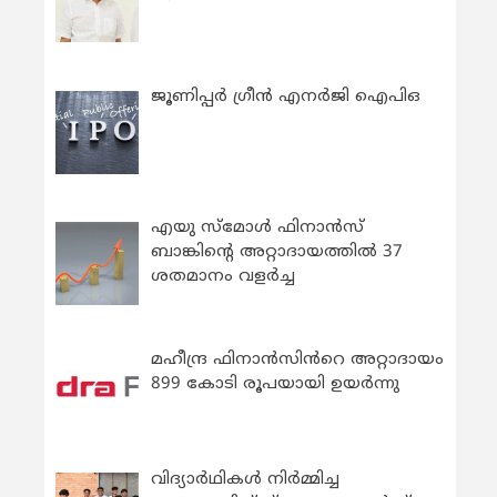
ജൂണിപ്പർ ഗ്രീൻ എനർജി ഐപിഒ
എയു സ്‌മോൾ ഫിനാൻസ്
ബാങ്കിന്റെ അറ്റാദായത്തിൽ 37
ശതമാനം വളർച്ച
മഹീന്ദ്ര ഫിനാൻസിൻറെ അറ്റാദായം
899 കോടി രൂപയായി ഉയർന്നു
വിദ്യാര്‍ഥികള്‍ നിര്‍മ്മിച്ച