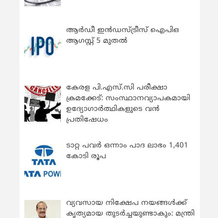
ആർഡീ ഇൻഡസ്ട്രീസ് ഐപിഒ
ആഗസ്റ്റ് 5 മുതൽ
കേരള പി.എസ്.സി പരീക്ഷാ
ക്രമക്കേട്: സംസ്ഥാനവ്യാപകമായി
ഉദ്യോഗാര്‍ത്ഥികളുടെ വന്‍
പ്രതിഷേധം
ടാറ്റ പവർ ഒന്നാം പാദ ലാഭം 1,401
കോടി രൂപ
വ്യവസായ നിക്ഷേപ നയങ്ങള്‍ക്ക്
കൃത്യമായ തുടര്‍ച്ചയുണ്ടാകും: മന്ത്രി