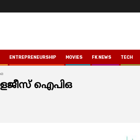
ENTREPRENEURSHIP
MOVIES
FK NEWS
TECH
ിഒ
നോളജീസ് ഐപിഒ