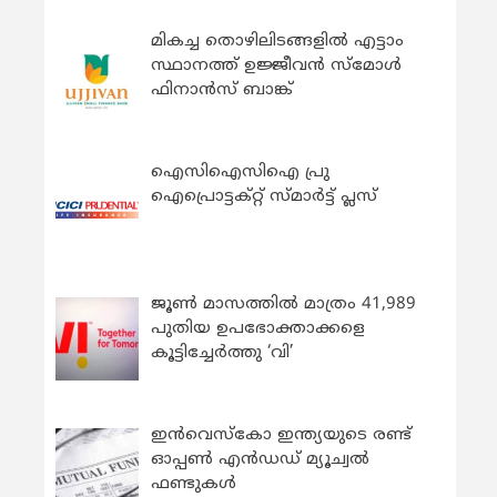
മികച്ച തൊഴിലിടങ്ങളിൽ എട്ടാം
സ്ഥാനത്ത് ഉജ്ജീവൻ സ്മോൾ
ഫിനാൻസ് ബാങ്ക്
ഐസിഐസിഐ പ്രു
ഐപ്രൊട്ടക്റ്റ് സ്മാർട്ട് പ്ലസ്
ജൂൺ മാസത്തിൽ മാത്രം 41,989
പുതിയ ഉപഭോക്താക്കളെ
കൂട്ടിച്ചേർത്തു ‘വി’
ഇന്‍വെസ്കോ ഇന്ത്യയുടെ രണ്ട്
ഓപ്പണ്‍ എന്‍ഡഡ് മ്യൂച്വല്‍
ഫണ്ടുകള്‍