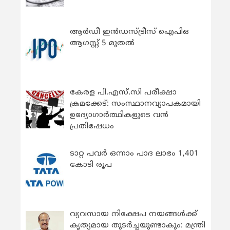
ആർഡീ ഇൻഡസ്ട്രീസ് ഐപിഒ
ആഗസ്റ്റ് 5 മുതൽ
കേരള പി.എസ്.സി പരീക്ഷാ
ക്രമക്കേട്: സംസ്ഥാനവ്യാപകമായി
ഉദ്യോഗാര്‍ത്ഥികളുടെ വന്‍
പ്രതിഷേധം
ടാറ്റ പവർ ഒന്നാം പാദ ലാഭം 1,401
കോടി രൂപ
വ്യവസായ നിക്ഷേപ നയങ്ങള്‍ക്ക്
കൃത്യമായ തുടര്‍ച്ചയുണ്ടാകും: മന്ത്രി