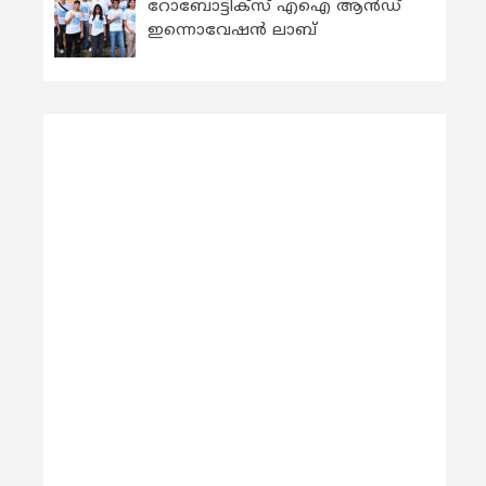
റോബോട്ടിക്സ് എഐ ആന്‍ഡ്
ഇന്നൊവേഷന്‍ ലാബ്