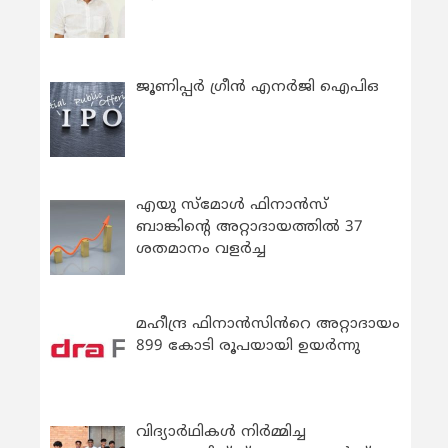
ജൂണിപ്പർ ഗ്രീൻ എനർജി ഐപിഒ
എയു സ്‌മോൾ ഫിനാൻസ്
ബാങ്കിന്റെ അറ്റാദായത്തിൽ 37
ശതമാനം വളർച്ച
മഹീന്ദ്ര ഫിനാൻസിൻറെ അറ്റാദായം
899 കോടി രൂപയായി ഉയർന്നു
വിദ്യാര്‍ഥികള്‍ നിര്‍മ്മിച്ച