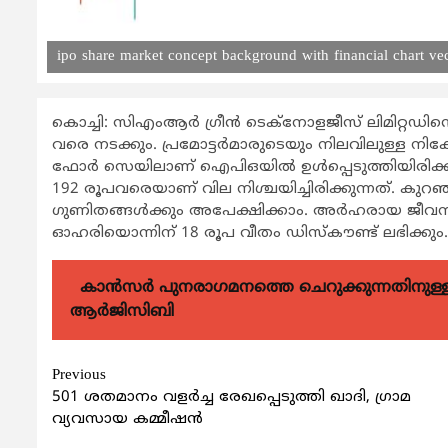
ipo share market concept background with financial chart ve
കൊച്ചി: സിഎംആര്‍ ഗ്രീന്‍ ടെക്നോളജീസ് ലിമിറ്റഡിന
വരെ നടക്കും. പ്രമോട്ടര്‍മാരുടെയും നിലവിലുള്ള നി
ഫോര്‍ സെയിലാണ് ഐപിഒയില്‍ ഉള്‍പ്പെടുത്തിയിരിക്കു
192 രൂപവരെയാണ് വില നിശ്ചയിച്ചിരിക്കുന്നത്. കുറഞ്ഞത്
ഗുണിതങ്ങള്‍ക്കും അപേക്ഷിക്കാം. അര്‍ഹരായ ജീവനക്കാര
ഓഹരിയൊന്നിന് 18 രൂപ വീതം ഡിസ്കൗണ്ട് ലഭിക്കും.
കാന്‍സര്‍ പുനരാഗമനത്തെ ചെറുക്കുന്നതിനുള്ള മര
ആര്‍ജിസിബി
Continue
Previous
501 ശതമാനം വളർച്ച രേഖപ്പെടുത്തി ഖാദി, ഗ്രാമ
Reading
വ്യവസായ കമ്മീഷൻ