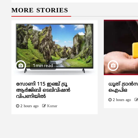
MORE STORIES
1 min read
സോണി 115 ഇഞ്ച് ട്രൂ
ധൂത് ട്രാൻസ
ആർജിബി ടെലിവിഷൻ
ഐപിഒ
വിപണിയിൽ
2 hours ago
2 hours ago
Kumar