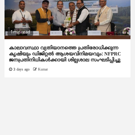
1 min read
കാലാവസ്ഥാ വ്യതിയാനത്തെ പ്രതിരോധിക്കുന്ന
കൃഷിയും ഡിജിറ്റൽ ആശയവിനിമയവും: NFPRC
ജനപ്രതിനിധികൾക്കായി ശില്പശാല സംഘടിപ്പിച്ചു
3 days ago
Kumar