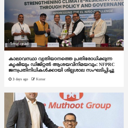
1 min read
കാലാവസ്ഥാ വ്യതിയാനത്തെ പ്രതിരോധിക്കുന്ന
കൃഷിയും ഡിജിറ്റൽ ആശയവിനിമയവും: NFPRC
ജനപ്രതിനിധികൾക്കായി ശില്പശാല സംഘടിപ്പിച്ചു
3 days ago
Kumar