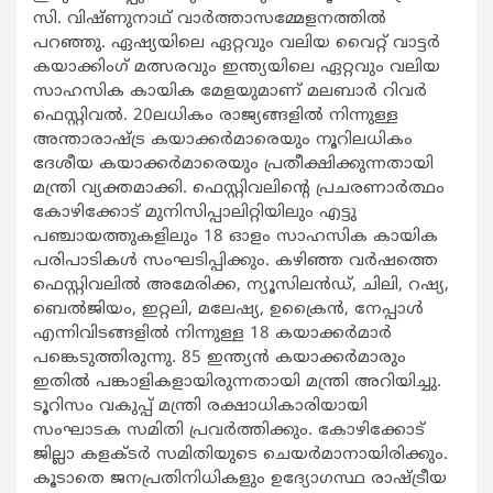
സി. വിഷ്ണുനാഥ് വാർത്താസമ്മേളനത്തിൽ
പറഞ്ഞു. ഏഷ്യയിലെ ഏറ്റവും വലിയ വൈറ്റ് വാട്ടർ
കയാക്കിംഗ് മത്സരവും ഇന്ത്യയിലെ ഏറ്റവും വലിയ
സാഹസിക കായിക മേളയുമാണ് മലബാർ റിവർ
ഫെസ്റ്റിവൽ. 20ലധികം രാജ്യങ്ങളിൽ നിന്നുള്ള
അന്താരാഷ്ട്ര കയാക്കർമാരെയും നൂറിലധികം
ദേശീയ കയാക്കർമാരെയും പ്രതീക്ഷിക്കുന്നതായി
മന്ത്രി വ്യക്തമാക്കി. ഫെസ്റ്റിവലിന്റെ പ്രചരണാർത്ഥം
കോഴിക്കോട് മുനിസിപ്പാലിറ്റിയിലും എട്ടു
പഞ്ചായത്തുകളിലും 18 ഓളം സാഹസിക കായിക
പരിപാടികൾ സംഘടിപ്പിക്കും. കഴിഞ്ഞ വർഷത്തെ
ഫെസ്റ്റിവലിൽ അമേരിക്ക, ന്യൂസിലൻഡ്, ചിലി, റഷ്യ,
ബെൽജിയം, ഇറ്റലി, മലേഷ്യ, ഉക്രൈൻ, നേപ്പാൾ
എന്നിവിടങ്ങളിൽ നിന്നുള്ള 18 കയാക്കർമാർ
പങ്കെടുത്തിരുന്നു. 85 ഇന്ത്യൻ കയാക്കർമാരും
ഇതിൽ പങ്കാളികളായിരുന്നതായി മന്ത്രി അറിയിച്ചു.
ടൂറിസം വകുപ്പ് മന്ത്രി രക്ഷാധികാരിയായി
സംഘാടക സമിതി പ്രവർത്തിക്കും. കോഴിക്കോട്
ജില്ലാ കളക്ടർ സമിതിയുടെ ചെയർമാനായിരിക്കും.
കൂടാതെ ജനപ്രതിനിധികളും ഉദ്യോഗസ്ഥ രാഷ്ട്രീയ