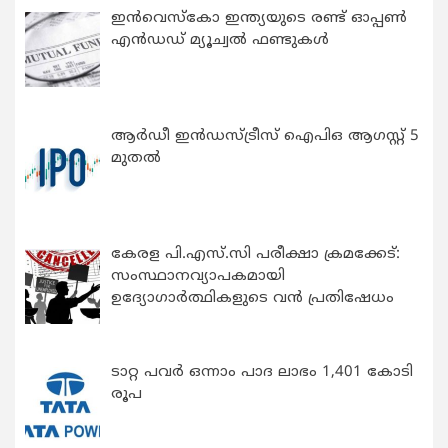
ഇന്‍വെസ്കോ ഇന്ത്യയുടെ രണ്ട് ഓപ്പണ്‍
എന്‍ഡഡ് മ്യൂച്വല്‍ ഫണ്ടുകള്‍
ആർഡീ ഇൻഡസ്ട്രീസ് ഐപിഒ ആഗസ്റ്റ് 5
മുതൽ
കേരള പി.എസ്.സി പരീക്ഷാ ക്രമക്കേട്:
സംസ്ഥാനവ്യാപകമായി
ഉദ്യോഗാര്‍ത്ഥികളുടെ വന്‍ പ്രതിഷേധം
ടാറ്റ പവർ ഒന്നാം പാദ ലാഭം 1,401 കോടി
രൂപ