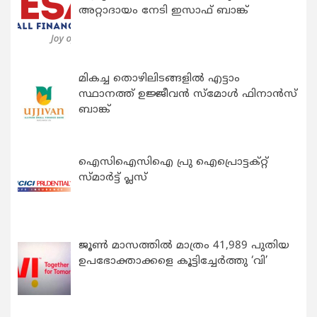
അറ്റാദായം നേടി ഇസാഫ് ബാങ്ക്
മികച്ച തൊഴിലിടങ്ങളിൽ എട്ടാം
സ്ഥാനത്ത് ഉജ്ജീവൻ സ്മോൾ ഫിനാൻസ്
ബാങ്ക്
ഐസിഐസിഐ പ്രു ഐപ്രൊട്ടക്റ്റ്
സ്മാർട്ട് പ്ലസ്
ജൂൺ മാസത്തിൽ മാത്രം 41,989 പുതിയ
ഉപഭോക്താക്കളെ കൂട്ടിച്ചേർത്തു ‘വി’