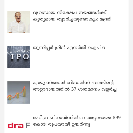
വ്യവസായ നിക്ഷേപ നയങ്ങള്‍ക്ക്
കൃത്യമായ തുടര്‍ച്ചയുണ്ടാകും: മന്ത്രി
ജൂണിപ്പർ ഗ്രീൻ എനർജി ഐപിഒ
എയു സ്‌മോൾ ഫിനാൻസ് ബാങ്കിന്റെ
അറ്റാദായത്തിൽ 37 ശതമാനം വളർച്ച
മഹീന്ദ്ര ഫിനാൻസിൻറെ അറ്റാദായം 899
കോടി രൂപയായി ഉയർന്നു