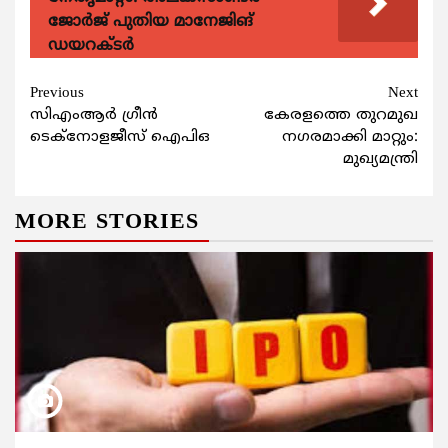
ജോർജ് പുതിയ മാനേജിങ്
ഡയറക്ടർ
Continue
Previous
Next
സിഎംആര്‍ ഗ്രീന്‍
കേരളത്തെ തുറമുഖ
Reading
ടെക്നോളജീസ് ഐപിഒ
നഗരമാക്കി മാറ്റും:
മുഖ്യമന്ത്രി
MORE STORIES