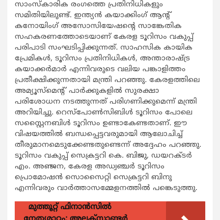
സാംസ്‌കാരിക രംഗത്തെ പ്രതിനിധികളും
സമിതിയിലുണ്ട്. ഇന്ത്യൻ കയാക്കിംഗ് ആന്റ്
കനോയിംഗ് അസോസിയേഷന്റെ സാങ്കേതിക
സഹകരണത്തോടെയാണ് കേരള ടൂറിസം വകുപ്പ്
പരിപാടി സംഘടിപ്പിക്കുന്നത്. സാഹസിക കായിക
പ്രേമികൾ, ടൂറിസം പ്രതിനിധികൾ, അന്താരാഷ്ട്ര
കയാക്കർമാർ എന്നിവരുടെ വലിയ പങ്കാളിത്തം
പ്രതീക്ഷിക്കുന്നതായി മന്ത്രി പറഞ്ഞു. കേരളത്തിലെ
അമ്യൂസ്മെന്റ് പാർക്കുകളിൽ സുരക്ഷാ
പരിശോധന നടത്തുന്നത് പരിഗണിക്കുമെന്ന് മന്ത്രി
അറിയിച്ചു. റെസ്പോൺസിബിൾ ടൂറിസം പോലെ
സസ്റ്റൈനബിൾ ടൂറിസം ഉണ്ടാകേണ്ടതാണ്. ഈ
വിഷയത്തിൽ ബന്ധപ്പെട്ടവരുമായി ആലോചിച്ച്
തീരുമാനമെടുക്കേണ്ടതുണ്ടെന്ന് അദ്ദേഹം പറഞ്ഞു.
ടൂറിസം വകുപ്പ് സെക്രട്ടറി കെ. ബിജു, ഡയറക്ടർ
എം. അഞ്ജന, കേരള അഡ്വഞ്ചർ ടൂറിസം
പ്രൊമോഷൻ സൊസൈറ്റി സെക്രട്ടറി ബിനു
എന്നിവരും വാർത്താസമ്മേളനത്തിൽ പങ്കെടുത്തു.
മുത്തൂറ്റ് ഫിനാൻസിൽ
നേതൃമാറ്റം: അലക്സാണ്ടർ