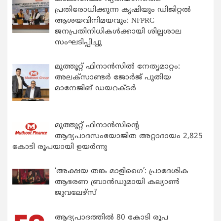
പ്രതിരോധിക്കുന്ന കൃഷിയും ഡിജിറ്റൽ
ആശയവിനിമയവും: NFPRC
ജനപ്രതിനിധികൾക്കായി ശില്പശാല
സംഘടിപ്പിച്ചു
മുത്തൂറ്റ് ഫിനാൻസിൽ നേതൃമാറ്റം:
അലക്സാണ്ടർ ജോർജ് പുതിയ
മാനേജിങ് ഡയറക്ടർ
മുത്തൂറ്റ് ഫിനാൻസിന്റെ
ആദ്യപാദസംയോജിത അറ്റാദായം 2,825
കോടി രൂപയായി ഉയർന്നു
‘അക്ഷയ തങ്ക മാളിഗൈ’: പ്രാദേശിക
ആഭരണ ബ്രാന്‍ഡുമായി കല്യാണ്‍
ജുവലേഴ്‌സ്
ആദ്യപാദത്തിൽ 80 കോടി രൂപ