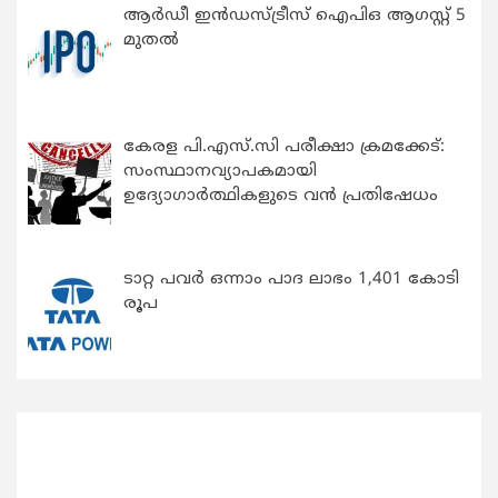
ആർഡീ ഇൻഡസ്ട്രീസ് ഐപിഒ ആഗസ്റ്റ് 5
മുതൽ
കേരള പി.എസ്.സി പരീക്ഷാ ക്രമക്കേട്:
സംസ്ഥാനവ്യാപകമായി
ഉദ്യോഗാര്‍ത്ഥികളുടെ വന്‍ പ്രതിഷേധം
ടാറ്റ പവർ ഒന്നാം പാദ ലാഭം 1,401 കോടി
രൂപ