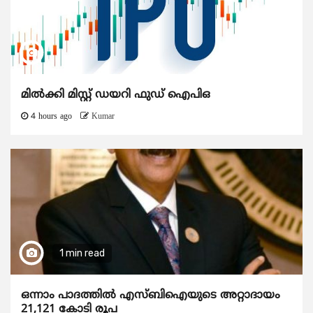
മിൽക്കി മിസ്റ്റ് ഡയറി ഫുഡ് ഐപിഒ
4 hours ago
Kumar
1 min read
ഒന്നാം പാദത്തിൽ എസ്ബിഐയുടെ അറ്റാദായം
21,121 കോടി രൂപ