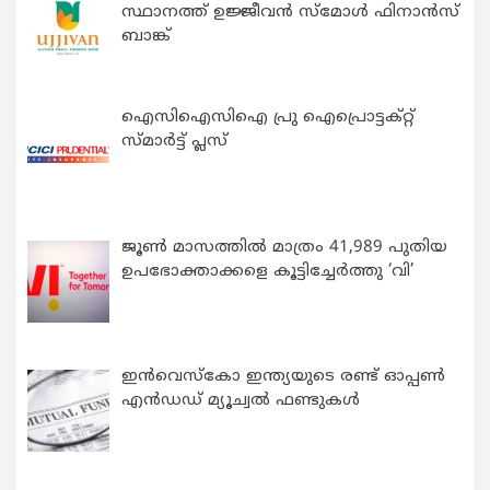
സ്ഥാനത്ത് ഉജ്ജീവൻ സ്മോൾ ഫിനാൻസ്
ബാങ്ക്
ഐസിഐസിഐ പ്രു ഐപ്രൊട്ടക്റ്റ്
സ്മാർട്ട് പ്ലസ്
ജൂൺ മാസത്തിൽ മാത്രം 41,989 പുതിയ
ഉപഭോക്താക്കളെ കൂട്ടിച്ചേർത്തു ‘വി’
ഇന്‍വെസ്കോ ഇന്ത്യയുടെ രണ്ട് ഓപ്പണ്‍
എന്‍ഡഡ് മ്യൂച്വല്‍ ഫണ്ടുകള്‍