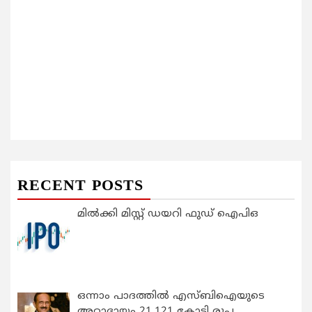
RECENT POSTS
മിൽക്കി മിസ്റ്റ് ഡയറി ഫുഡ് ഐപിഒ
ഒന്നാം പാദത്തിൽ എസ്ബിഐയുടെ
അറ്റാദായം 21,121 കോടി രൂപ