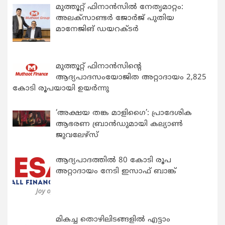
മുത്തൂറ്റ് ഫിനാൻസിൽ നേതൃമാറ്റം:
അലക്സാണ്ടർ ജോർജ് പുതിയ
മാനേജിങ് ഡയറക്ടർ
മുത്തൂറ്റ് ഫിനാൻസിന്റെ
ആദ്യപാദസംയോജിത അറ്റാദായം 2,825
കോടി രൂപയായി ഉയർന്നു
‘അക്ഷയ തങ്ക മാളിഗൈ’: പ്രാദേശിക
ആഭരണ ബ്രാന്‍ഡുമായി കല്യാണ്‍
ജുവലേഴ്‌സ്
ആദ്യപാദത്തിൽ 80 കോടി രൂപ
അറ്റാദായം നേടി ഇസാഫ് ബാങ്ക്
മികച്ച തൊഴിലിടങ്ങളിൽ എട്ടാം