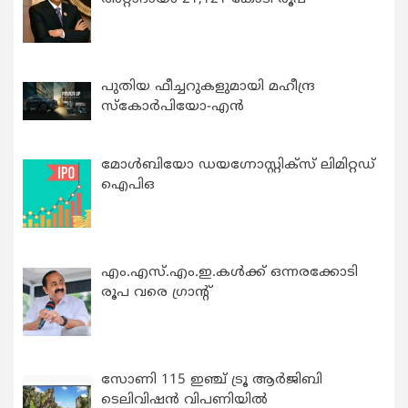
പുതിയ ഫീച്ചറുകളുമായി മഹീന്ദ്ര
സ്കോർപിയോ-എൻ
മോൾബിയോ ഡയഗ്നോസ്റ്റിക്സ് ലിമിറ്റഡ്
ഐപിഒ
എം.എസ്.എം.ഇ.കൾക്ക് ഒന്നരക്കോടി
രൂപ വരെ ഗ്രാന്റ്
സോണി 115 ഇഞ്ച് ട്രൂ ആർജിബി
ടെലിവിഷൻ വിപണിയിൽ