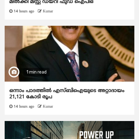
മിൽക്കി മിസ്റ്റ് ഡയറി ഫുഡ് ഐപിഒ
14 hours ago
Kumar
1 min read
ഒന്നാം പാദത്തിൽ എസ്ബിഐയുടെ അറ്റാദായം
21,121 കോടി രൂപ
14 hours ago
Kumar