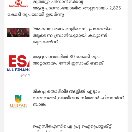
മുത്തൂറ്റ് ഫിനാൻസിന്റെ
ആദ്യപാദസംയോജിത അറ്റാദായം 2,825
കോടി രൂപയായി ഉയർന്നു
‘അക്ഷയ തങ്ക മാളിഗൈ’: പ്രാദേശിക
ആഭരണ ബ്രാന്‍ഡുമായി കല്യാണ്‍
ജുവലേഴ്‌സ്
ആദ്യപാദത്തിൽ 80 കോടി രൂപ
അറ്റാദായം നേടി ഇസാഫ് ബാങ്ക്
മികച്ച തൊഴിലിടങ്ങളിൽ എട്ടാം
സ്ഥാനത്ത് ഉജ്ജീവൻ സ്മോൾ ഫിനാൻസ്
ബാങ്ക്
ഐസിഐസിഐ പ്രു ഐപ്രൊട്ടക്റ്റ്