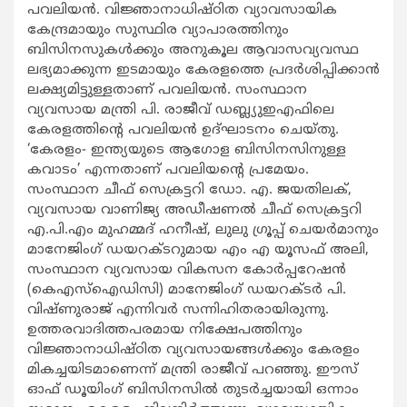
പവലിയന്‍. വിജ്ഞാനാധിഷ്ഠിത വ്യാവസായിക
കേന്ദ്രമായും സുസ്ഥിര വ്യാപാരത്തിനും
ബിസിനസുകള്‍ക്കും അനുകൂല ആവാസവ്യവസ്ഥ
ലഭ്യമാക്കുന്ന ഇടമായും കേരളത്തെ പ്രദര്‍ശിപ്പിക്കാന്‍
ലക്ഷ്യമിട്ടുള്ളതാണ് പവലിയന്‍. സംസ്ഥാന
വ്യവസായ മന്ത്രി പി. രാജീവ് ഡബ്ല്യുഇഎഫിലെ
കേരളത്തിന്‍റെ പവലിയന്‍ ഉദ്ഘാടനം ചെയ്തു.
‘കേരളം- ഇന്ത്യയുടെ ആഗോള ബിസിനസിനുള്ള
കവാടം’ എന്നതാണ് പവലിയന്‍റെ പ്രമേയം.
സംസ്ഥാന ചീഫ് സെക്രട്ടറി ഡോ. എ. ജയതിലക്,
വ്യവസായ വാണിജ്യ അഡീഷണല്‍ ചീഫ് സെക്രട്ടറി
എ.പി.എം മുഹമ്മദ് ഹനീഷ്, ലുലു ഗ്രൂപ്പ് ചെയര്‍മാനും
മാനേജിംഗ് ഡയറക്ടറുമായ എം എ യൂസഫ് അലി,
സംസ്ഥാന വ്യവസായ വികസന കോര്‍പ്പറേഷന്‍
(കെഎസ്ഐഡിസി) മാനേജിംഗ് ഡയറക്ടര്‍ പി.
വിഷ്ണുരാജ് എന്നിവര്‍ സന്നിഹിതരായിരുന്നു.
ഉത്തരവാദിത്തപരമായ നിക്ഷേപത്തിനും
വിജ്ഞാനാധിഷ്ഠിത വ്യവസായങ്ങള്‍ക്കും കേരളം
മികച്ചയിടമാണെന്ന് മന്ത്രി രാജീവ് പറഞ്ഞു. ഈസ്
ഓഫ് ഡൂയിംഗ് ബിസിനസില്‍ തുടര്‍ച്ചയായി ഒന്നാം