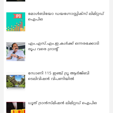
മോൾബിയോ ഡയഗ്നോസ്റ്റിക്സ് ലിമിറ്റഡ്
ഐപിഒ
എം.എസ്.എം.ഇ.കൾക്ക് ഒന്നരക്കോടി
രൂപ വരെ ഗ്രാന്റ്
സോണി 115 ഇഞ്ച് ട്രൂ ആർജിബി
ടെലിവിഷൻ വിപണിയിൽ
ധൂത് ട്രാൻസ്മിഷൻ ലിമിറ്റഡ് ഐപിഒ