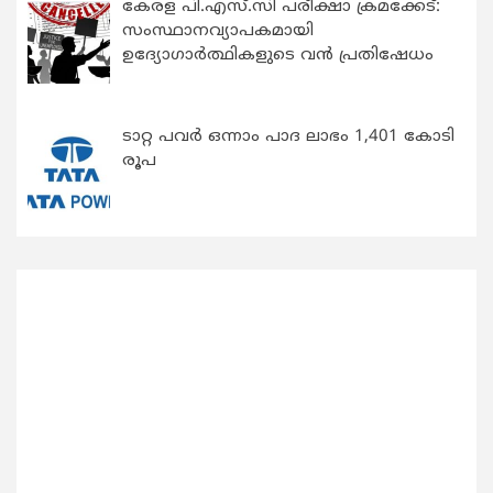
കേരള പി.എസ്.സി പരീക്ഷാ ക്രമക്കേട്:
സംസ്ഥാനവ്യാപകമായി
ഉദ്യോഗാര്‍ത്ഥികളുടെ വന്‍ പ്രതിഷേധം
ടാറ്റ പവർ ഒന്നാം പാദ ലാഭം 1,401 കോടി
രൂപ