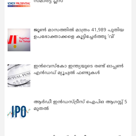
സ്മാർട്ട് പ്ലസ്
ജൂൺ മാസത്തിൽ മാത്രം 41,989 പുതിയ
ഉപഭോക്താക്കളെ കൂട്ടിച്ചേർത്തു ‘വി’
ഇന്‍വെസ്കോ ഇന്ത്യയുടെ രണ്ട് ഓപ്പണ്‍
എന്‍ഡഡ് മ്യൂച്വല്‍ ഫണ്ടുകള്‍
ആർഡീ ഇൻഡസ്ട്രീസ് ഐപിഒ ആഗസ്റ്റ് 5
മുതൽ