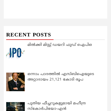
RECENT POSTS
മിൽക്കി മിസ്റ്റ് ഡയറി ഫുഡ് ഐപിഒ
ഒന്നാം പാദത്തിൽ എസ്ബിഐയുടെ
അറ്റാദായം 21,121 കോടി രൂപ
പുതിയ ഫീച്ചറുകളുമായി മഹീന്ദ്ര
സ്കോർപിയോ-എൻ