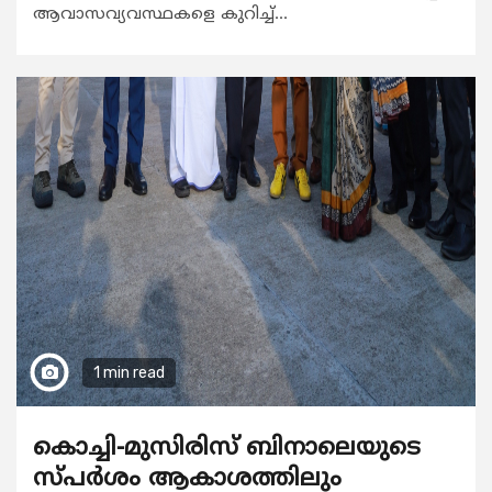
ആവാസവ്യവസ്ഥകളെ കുറിച്ച്...
1 min read
കൊച്ചി-മുസിരിസ് ബിനാലെയുടെ
സ്പർശം ആകാശത്തിലും