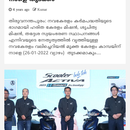
4 years ago
Kumar
തിരുവനന്തപുരം: നവകേരളം കര്‍മപദ്ധതിയുടെ
ഭാഗമായി ഹരിത കേരളം മിഷൻ, ശുചിത്വ
മിഷൻ, തദ്ദേശ സ്വയംഭരണ സ്ഥാപനങ്ങൾ
എന്നിവയുടെ നേതൃത്വത്തിൽ വൃത്തിയുള്ള
നവകേരളം വലിച്ചെറിയൽ മുക്ത കേരളം കാമ്പയിന്
നാളെ (26-01-2022 വ്യാഴം) തുടക്കമാകും....