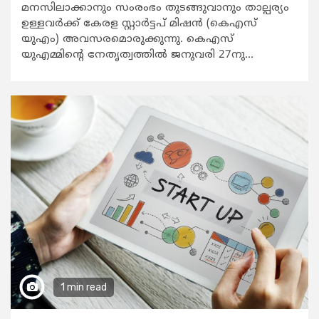
മനസിലാക്കാനും സംരംഭം തുടങ്ങുവാനും താല്പര്യം
ഉള്ളവര്‍ക്ക് കേരള സ്റ്റാര്‍ട്ടപ് മിഷന്‍ (കെഎസ്
യുഎം) അവസരമൊരുക്കുന്നു. കെഎസ്
യുഎമ്മിന്‍റെ നേതൃത്വത്തില്‍ ജനുവരി 27നു...
1 min read