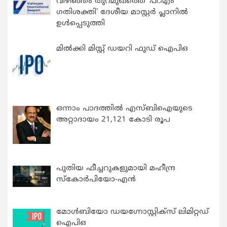
വിഴിഞ്ഞം തുറമുഖത്തെ ‘പി.എം
ഗതിശക്തി’ ദേശീയ മാസ്റ്റർ പ്ലാനിൽ
ഉൾപ്പെടുത്തി
മിൽക്കി മിസ്റ്റ് ഡയറി ഫുഡ് ഐപിഒ
ഒന്നാം പാദത്തിൽ എസ്ബിഐയുടെ
അറ്റാദായം 21,121 കോടി രൂപ
പുതിയ ഫീച്ചറുകളുമായി മഹീന്ദ്ര
സ്കോർപിയോ-എൻ
മോൾബിയോ ഡയഗ്നോസ്റ്റിക്സ് ലിമിറ്റഡ്
ഐപിഒ