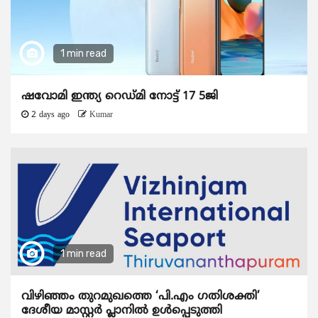
1 min read
ഷവോമി ഇന്ത്യ റെഡ്മി നോട്ട് 17 5ജി
2 days ago
Kumar
1 min read
വിഴിഞ്ഞം തുറമുഖത്തെ ‘പി.എം ഗതിശക്തി’
ദേശീയ മാസ്റ്റർ പ്ലാനിൽ ഉൾപ്പെടുത്തി