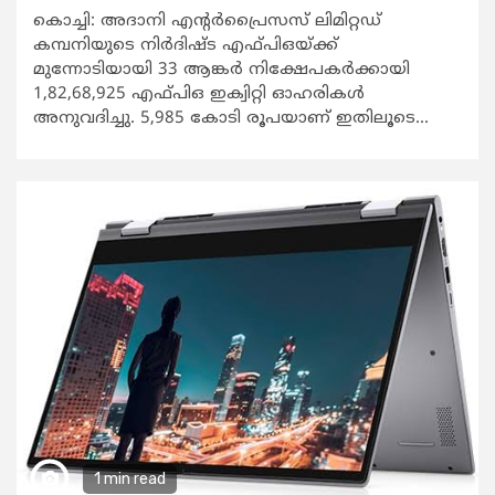
കൊച്ചി: അദാനി എന്‍റര്‍പ്രൈസസ് ലിമിറ്റഡ്
കമ്പനിയുടെ നിര്‍ദിഷ്ട എഫ്പിഒയ്ക്ക്
മുന്നോടിയായി 33 ആങ്കര്‍ നിക്ഷേപകര്‍ക്കായി
1,82,68,925 എഫ്പിഒ ഇക്വിറ്റി ഓഹരികള്‍
അനുവദിച്ചു. 5,985 കോടി രൂപയാണ് ഇതിലൂടെ...
1 min read