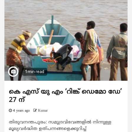
1 min read
കെ എസ് യു എം ‘റിങ്ക് ഡെമോ ഡേ’
27 ന്
4 years ago
Kumar
തിരുവനന്തപുരം: സമുദ്രവിഭവങ്ങളില്‍ നിന്നുള്ള
മൂല്യവര്‍ദ്ധിത ഉത്പന്നങ്ങളെക്കുറിച്ച്