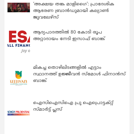
‘അക്ഷയ തങ്ക മാളിഗൈ’: പ്രാദേശിക
ആഭരണ ബ്രാന്‍ഡുമായി കല്യാണ്‍
ജുവലേഴ്‌സ്
ആദ്യപാദത്തിൽ 80 കോടി രൂപ
അറ്റാദായം നേടി ഇസാഫ് ബാങ്ക്
മികച്ച തൊഴിലിടങ്ങളിൽ എട്ടാം
സ്ഥാനത്ത് ഉജ്ജീവൻ സ്മോൾ ഫിനാൻസ്
ബാങ്ക്
ഐസിഐസിഐ പ്രു ഐപ്രൊട്ടക്റ്റ്
സ്മാർട്ട് പ്ലസ്