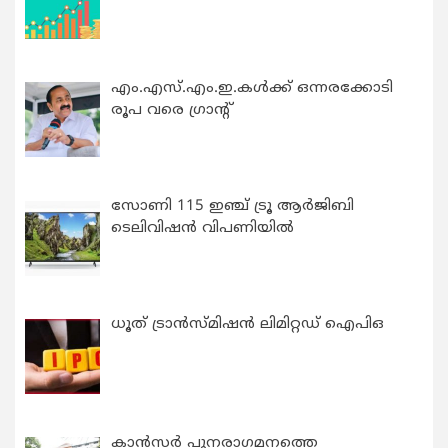
എം.എസ്.എം.ഇ.കൾക്ക് ഒന്നരക്കോടി
രൂപ വരെ ഗ്രാന്റ്
സോണി 115 ഇഞ്ച് ട്രൂ ആർജിബി
ടെലിവിഷൻ വിപണിയിൽ
ധൂത് ട്രാൻസ്മിഷൻ ലിമിറ്റഡ് ഐപിഒ
കാന്‍സര്‍ പുനരാഗമനത്തെ