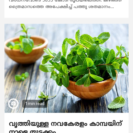
വര്‍ധനവോടെ 5853 കോടി രൂപയിലെത്തി. കഴിഞ്ഞ
ത്രൈമാസത്തെ അപേക്ഷിച്ച് പത്തു ശതമാനം...
1 min read
വൃത്തിയുള്ള നവകേരളം കാമ്പയിന്
നാളെ തുടക്കം