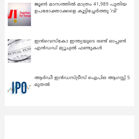
ജൂൺ മാസത്തിൽ മാത്രം 41,989 പുതിയ
ഉപഭോക്താക്കളെ കൂട്ടിച്ചേർത്തു ‘വി’
ഇന്‍വെസ്കോ ഇന്ത്യയുടെ രണ്ട് ഓപ്പണ്‍
എന്‍ഡഡ് മ്യൂച്വല്‍ ഫണ്ടുകള്‍
ആർഡീ ഇൻഡസ്ട്രീസ് ഐപിഒ ആഗസ്റ്റ് 5
മുതൽ