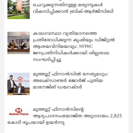
ചെറുക്കുന്നതിനുള്ള മരുന്നുകള്‍
വികസിപ്പിക്കാന്‍ ബ്രിക്-ആര്‍ജിസിബി
കാലാവസ്ഥാ വ്യതിയാനത്തെ
പ്രതിരോധിക്കുന്ന കൃഷിയും ഡിജിറ്റൽ
ആശയവിനിമയവും: NFPRC
ജനപ്രതിനിധികൾക്കായി ശില്പശാല
സംഘടിപ്പിച്ചു
മുത്തൂറ്റ് ഫിനാൻസിൽ നേതൃമാറ്റം:
അലക്സാണ്ടർ ജോർജ് പുതിയ
മാനേജിങ് ഡയറക്ടർ
മുത്തൂറ്റ് ഫിനാൻസിന്റെ
ആദ്യപാദസംയോജിത അറ്റാദായം 2,825
കോടി രൂപയായി ഉയർന്നു