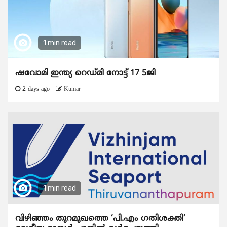
1 min read
ഷവോമി ഇന്ത്യ റെഡ്മി നോട്ട് 17 5ജി
2 days ago
Kumar
1 min read
വിഴിഞ്ഞം തുറമുഖത്തെ ‘പി.എം ഗതിശക്തി’