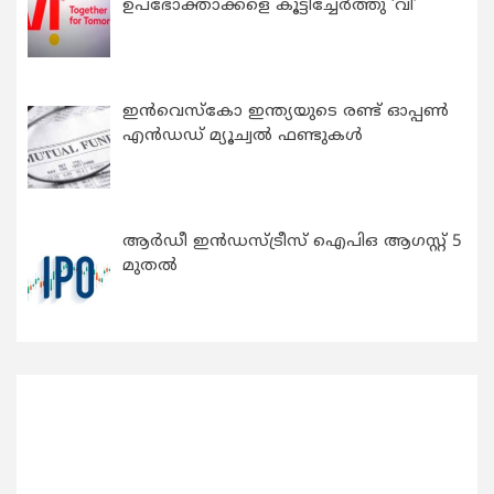
ഉപഭോക്താക്കളെ കൂട്ടിച്ചേർത്തു ‘വി’
ഇന്‍വെസ്കോ ഇന്ത്യയുടെ രണ്ട് ഓപ്പണ്‍
എന്‍ഡഡ് മ്യൂച്വല്‍ ഫണ്ടുകള്‍
ആർഡീ ഇൻഡസ്ട്രീസ് ഐപിഒ ആഗസ്റ്റ് 5
മുതൽ