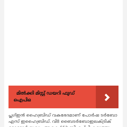
മിൽക്കി മിസ്റ്റ് ഡയറി ഫുഡ്
ഐപിഒ
പ്ലഗ്ഇന്‍ ഹൈബ്രിഡ് വകഭേദമാണ് പോര്‍ഷ ടര്‍ബോ
എസ് ഇഹൈബ്രിഡ്. വി8 ബൈടര്‍ബോഇലക്ട്രിക്