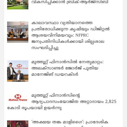
വികസിപ്പിക്കാന്‍ ബ്രിക്-ആര്‍ജിസിബി
കാലാവസ്ഥാ വ്യതിയാനത്തെ
പ്രതിരോധിക്കുന്ന കൃഷിയും ഡിജിറ്റൽ
ആശയവിനിമയവും: NFPRC
ജനപ്രതിനിധികൾക്കായി ശില്പശാല
സംഘടിപ്പിച്ചു
മുത്തൂറ്റ് ഫിനാൻസിൽ നേതൃമാറ്റം:
അലക്സാണ്ടർ ജോർജ് പുതിയ
മാനേജിങ് ഡയറക്ടർ
മുത്തൂറ്റ് ഫിനാൻസിന്റെ
ആദ്യപാദസംയോജിത അറ്റാദായം 2,825
കോടി രൂപയായി ഉയർന്നു
‘അക്ഷയ തങ്ക മാളിഗൈ’: പ്രാദേശിക