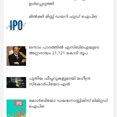
ഉൾപ്പെടുത്തി
മിൽക്കി മിസ്റ്റ് ഡയറി ഫുഡ് ഐപിഒ
ഒന്നാം പാദത്തിൽ എസ്ബിഐയുടെ
അറ്റാദായം 21,121 കോടി രൂപ
പുതിയ ഫീച്ചറുകളുമായി മഹീന്ദ്ര
സ്കോർപിയോ-എൻ
മോൾബിയോ ഡയഗ്നോസ്റ്റിക്സ് ലിമിറ്റഡ്
ഐപിഒ