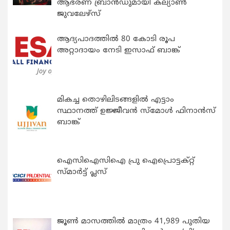
ആഭരണ ബ്രാന്‍ഡുമായി കല്യാണ്‍
ജുവലേഴ്‌സ്
ആദ്യപാദത്തിൽ 80 കോടി രൂപ
അറ്റാദായം നേടി ഇസാഫ് ബാങ്ക്
മികച്ച തൊഴിലിടങ്ങളിൽ എട്ടാം
സ്ഥാനത്ത് ഉജ്ജീവൻ സ്മോൾ ഫിനാൻസ്
ബാങ്ക്
ഐസിഐസിഐ പ്രു ഐപ്രൊട്ടക്റ്റ്
സ്മാർട്ട് പ്ലസ്
ജൂൺ മാസത്തിൽ മാത്രം 41,989 പുതിയ