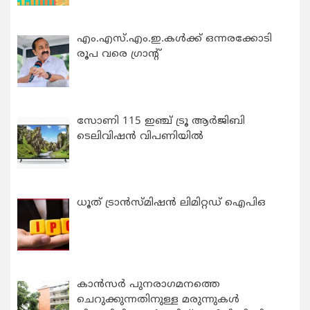
എം.എസ്.എം.ഇ.കൾക്ക് ഒന്നരക്കോടി
രൂപ വരെ ഗ്രാന്റ്
സോണി 115 ഇഞ്ച് ട്രൂ ആർജിബി
ടെലിവിഷൻ വിപണിയിൽ
ധൂത് ട്രാൻസ്മിഷൻ ലിമിറ്റഡ് ഐപിഒ
കാന്‍സര്‍ പുനരാഗമനത്തെ
ചെറുക്കുന്നതിനുള്ള മരുന്നുകള്‍