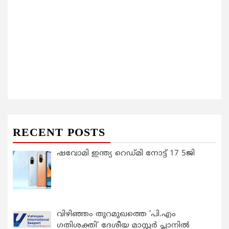
RECENT POSTS
ഷവോമി ഇന്ത്യ റെഡ്മി നോട്ട് 17 5ജി
വിഴിഞ്ഞം തുറമുഖത്തെ ‘പി.എം
ഗതിശക്തി’ ദേശീയ മാസ്റ്റർ പ്ലാനിൽ