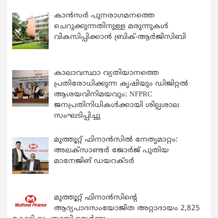
കാന്‍സര്‍ പുനരാഗമനത്തെ
ചെറുക്കുന്നതിനുള്ള മരുന്നുകള്‍
വികസിപ്പിക്കാന്‍ ബ്രിക്-ആര്‍ജിസിബി
കാലാവസ്ഥാ വ്യതിയാനത്തെ
പ്രതിരോധിക്കുന്ന കൃഷിയും ഡിജിറ്റൽ
ആശയവിനിമയവും: NFPRC
ജനപ്രതിനിധികൾക്കായി ശില്പശാല
സംഘടിപ്പിച്ചു
മുത്തൂറ്റ് ഫിനാൻസിൽ നേതൃമാറ്റം:
അലക്സാണ്ടർ ജോർജ് പുതിയ
മാനേജിങ് ഡയറക്ടർ
മുത്തൂറ്റ് ഫിനാൻസിന്റെ
ആദ്യപാദസംയോജിത അറ്റാദായം 2,825