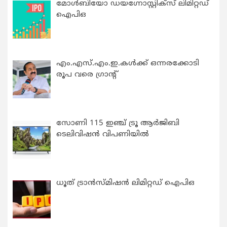
മോൾബിയോ ഡയഗ്നോസ്റ്റിക്സ് ലിമിറ്റഡ്
ഐപിഒ
എം.എസ്.എം.ഇ.കൾക്ക് ഒന്നരക്കോടി
രൂപ വരെ ഗ്രാന്റ്
സോണി 115 ഇഞ്ച് ട്രൂ ആർജിബി
ടെലിവിഷൻ വിപണിയിൽ
ധൂത് ട്രാൻസ്മിഷൻ ലിമിറ്റഡ് ഐപിഒ