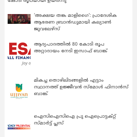
കോടി രൂപയായി ഉയർന്നു
‘അക്ഷയ തങ്ക മാളിഗൈ’: പ്രാദേശിക
ആഭരണ ബ്രാന്‍ഡുമായി കല്യാണ്‍
ജുവലേഴ്‌സ്
ആദ്യപാദത്തിൽ 80 കോടി രൂപ
അറ്റാദായം നേടി ഇസാഫ് ബാങ്ക്
മികച്ച തൊഴിലിടങ്ങളിൽ എട്ടാം
സ്ഥാനത്ത് ഉജ്ജീവൻ സ്മോൾ ഫിനാൻസ്
ബാങ്ക്
ഐസിഐസിഐ പ്രു ഐപ്രൊട്ടക്റ്റ്
സ്മാർട്ട് പ്ലസ്