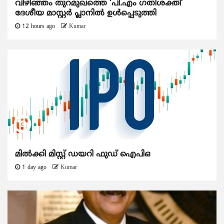
വിഴിഞ്ഞം തുറമുഖത്തെ ‘പി.എം ഗതിശക്തി’
ദേശീയ മാസ്റ്റർ പ്ലാനിൽ ഉൾപ്പെടുത്തി
12 hours ago
Kumar
മിൽക്കി മിസ്റ്റ് ഡയറി ഫുഡ് ഐപിഒ
1 day ago
Kumar