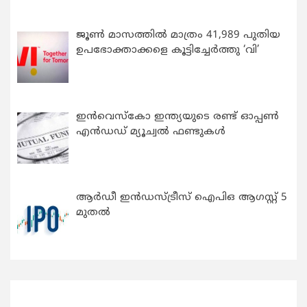
ജൂൺ മാസത്തിൽ മാത്രം 41,989 പുതിയ
ഉപഭോക്താക്കളെ കൂട്ടിച്ചേർത്തു ‘വി’
ഇന്‍വെസ്കോ ഇന്ത്യയുടെ രണ്ട് ഓപ്പണ്‍
എന്‍ഡഡ് മ്യൂച്വല്‍ ഫണ്ടുകള്‍
ആർഡീ ഇൻഡസ്ട്രീസ് ഐപിഒ ആഗസ്റ്റ് 5
മുതൽ