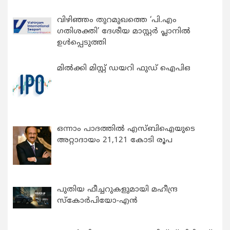
വിഴിഞ്ഞം തുറമുഖത്തെ ‘പി.എം
ഗതിശക്തി’ ദേശീയ മാസ്റ്റർ പ്ലാനിൽ
ഉൾപ്പെടുത്തി
മിൽക്കി മിസ്റ്റ് ഡയറി ഫുഡ് ഐപിഒ
ഒന്നാം പാദത്തിൽ എസ്ബിഐയുടെ
അറ്റാദായം 21,121 കോടി രൂപ
പുതിയ ഫീച്ചറുകളുമായി മഹീന്ദ്ര
സ്കോർപിയോ-എൻ