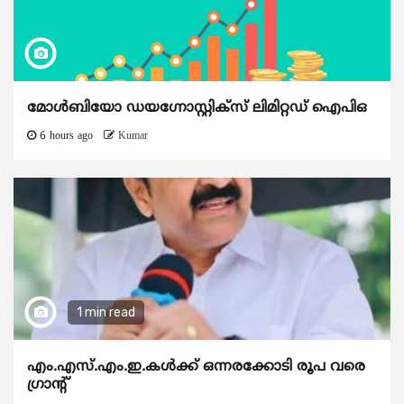
മോൾബിയോ ഡയഗ്നോസ്റ്റിക്സ് ലിമിറ്റഡ് ഐപിഒ
6 hours ago
Kumar
1 min read
എം.എസ്.എം.ഇ.കൾക്ക് ഒന്നരക്കോടി രൂപ വരെ
ഗ്രാന്റ്