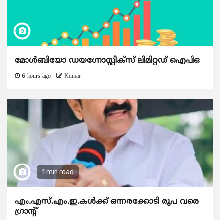
മോൾബിയോ ഡയഗ്നോസ്റ്റിക്സ് ലിമിറ്റഡ് ഐപിഒ
6 hours ago
Kumar
1 min read
എം.എസ്.എം.ഇ.കൾക്ക് ഒന്നരക്കോടി രൂപ വരെ
ഗ്രാന്റ്