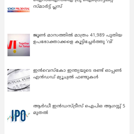
ഐസിഐസിഐ പ്രു ഐപ്രൊട്ടക്റ്റ്
സ്മാർട്ട് പ്ലസ്
ജൂൺ മാസത്തിൽ മാത്രം 41,989 പുതിയ
ഉപഭോക്താക്കളെ കൂട്ടിച്ചേർത്തു ‘വി’
ഇന്‍വെസ്കോ ഇന്ത്യയുടെ രണ്ട് ഓപ്പണ്‍
എന്‍ഡഡ് മ്യൂച്വല്‍ ഫണ്ടുകള്‍
ആർഡീ ഇൻഡസ്ട്രീസ് ഐപിഒ ആഗസ്റ്റ് 5
മുതൽ