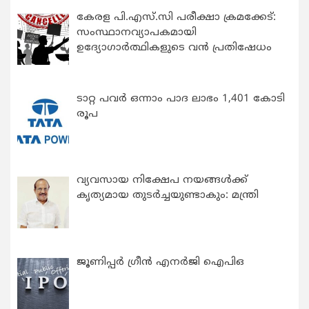
കേരള പി.എസ്.സി പരീക്ഷാ ക്രമക്കേട്:
സംസ്ഥാനവ്യാപകമായി
ഉദ്യോഗാര്‍ത്ഥികളുടെ വന്‍ പ്രതിഷേധം
ടാറ്റ പവർ ഒന്നാം പാദ ലാഭം 1,401 കോടി
രൂപ
വ്യവസായ നിക്ഷേപ നയങ്ങള്‍ക്ക്
കൃത്യമായ തുടര്‍ച്ചയുണ്ടാകും: മന്ത്രി
ജൂണിപ്പർ ഗ്രീൻ എനർജി ഐപിഒ