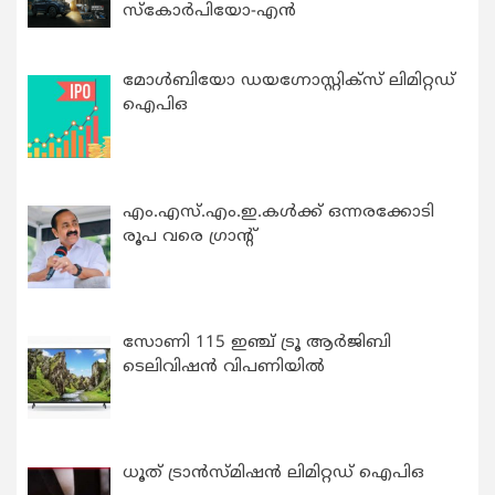
സ്കോർപിയോ-എൻ
മോൾബിയോ ഡയഗ്നോസ്റ്റിക്സ് ലിമിറ്റഡ്
ഐപിഒ
എം.എസ്.എം.ഇ.കൾക്ക് ഒന്നരക്കോടി
രൂപ വരെ ഗ്രാന്റ്
സോണി 115 ഇഞ്ച് ട്രൂ ആർജിബി
ടെലിവിഷൻ വിപണിയിൽ
ധൂത് ട്രാൻസ്മിഷൻ ലിമിറ്റഡ് ഐപിഒ