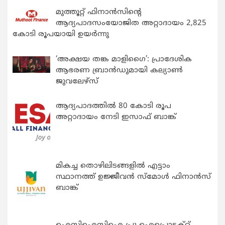
മുത്തൂറ്റ് ഫിനാൻസിന്റെ
ആദ്യപാദസംയോജിത അറ്റാദായം 2,825
കോടി രൂപയായി ഉയർന്നു
‘അക്ഷയ തങ്ക മാളിഗൈ’: പ്രാദേശിക
ആഭരണ ബ്രാന്‍ഡുമായി കല്യാണ്‍
ജുവലേഴ്‌സ്
ആദ്യപാദത്തിൽ 80 കോടി രൂപ
അറ്റാദായം നേടി ഇസാഫ് ബാങ്ക്
മികച്ച തൊഴിലിടങ്ങളിൽ എട്ടാം
സ്ഥാനത്ത് ഉജ്ജീവൻ സ്മോൾ ഫിനാൻസ്
ബാങ്ക്