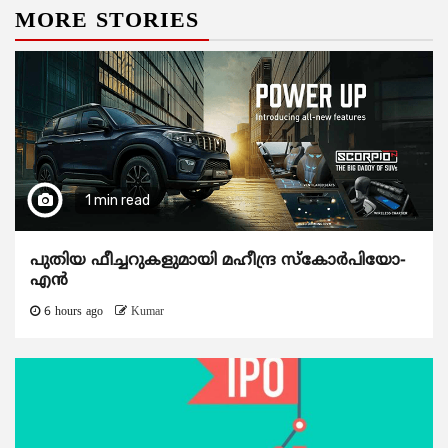
MORE STORIES
1 min read
പുതിയ ഫീച്ചറുകളുമായി മഹീന്ദ്ര സ്കോർപിയോ-
എൻ
6 hours ago
Kumar