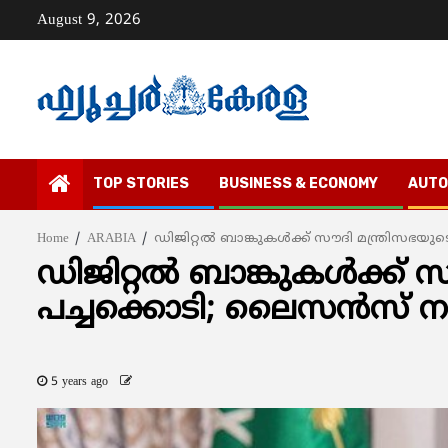
Skip
August 9, 2026
to
content
TOP STORIES
BUSINESS & ECONOMY
AUTO
Home
ARABIA
ഡിജിറ്റല്‍ ബാങ്കുകള്‍ക്ക് സൗദി മന്ത്രിസഭ
ഡിജിറ്റല്‍ ബാങ്കുകള്‍ക്ക്
പച്ചക്കൊടി; ലൈസന്‍സ് ന
5 years ago