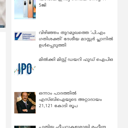
5ജി
വിഴിഞ്ഞം തുറമുഖത്തെ ‘പി.എം
ഗതിശക്തി’ ദേശീയ മാസ്റ്റർ പ്ലാനിൽ
ഉൾപ്പെടുത്തി
മിൽക്കി മിസ്റ്റ് ഡയറി ഫുഡ് ഐപിഒ
ഒന്നാം പാദത്തിൽ
എസ്ബിഐയുടെ അറ്റാദായം
21,121 കോടി രൂപ
പുതിയ ഫീച്ചറുകളുമായി മഹീന്ദ്ര