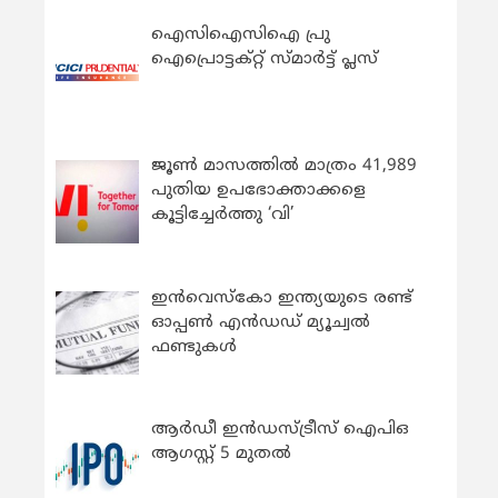
ഐസിഐസിഐ പ്രു
ഐപ്രൊട്ടക്റ്റ് സ്മാർട്ട് പ്ലസ്
ജൂൺ മാസത്തിൽ മാത്രം 41,989
പുതിയ ഉപഭോക്താക്കളെ
കൂട്ടിച്ചേർത്തു ‘വി’
ഇന്‍വെസ്കോ ഇന്ത്യയുടെ രണ്ട്
ഓപ്പണ്‍ എന്‍ഡഡ് മ്യൂച്വല്‍
ഫണ്ടുകള്‍
ആർഡീ ഇൻഡസ്ട്രീസ് ഐപിഒ
ആഗസ്റ്റ് 5 മുതൽ