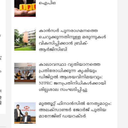
ഐപിഒ
കാന്‍സര്‍ പുനരാഗമനത്തെ
െ
ചെറുക്കുന്നതിനുള്ള മരുന്നുകള്‍
വികസിപ്പിക്കാന്‍ ബ്രിക്-
ആര്‍ജിസിബി
്
കാലാവസ്ഥാ വ്യതിയാനത്തെ
പ്രതിരോധിക്കുന്ന കൃഷിയും
ം
ഡിജിറ്റൽ ആശയവിനിമയവും:
NFPRC ജനപ്രതിനിധികൾക്കായി
ശില്പശാല സംഘടിപ്പിച്ചു
t
െ
ി
മുത്തൂറ്റ് ഫിനാൻസിൽ നേതൃമാറ്റം:
അലക്സാണ്ടർ ജോർജ് പുതിയ
മാനേജിങ് ഡയറക്ടർ