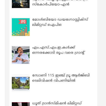
സ്കോർപിയോ-എൻ
മോൾബിയോ ഡയഗ്നോസ്റ്റിക്സ്
ലിമിറ്റഡ് ഐപിഒ
എം.എസ്.എം.ഇ.കൾക്ക്
ഒന്നരക്കോടി രൂപ വരെ ഗ്രാന്റ്
സോണി 115 ഇഞ്ച് ട്രൂ ആർജിബി
ടെലിവിഷൻ വിപണിയിൽ
ധൂത് ട്രാൻസ്മിഷൻ ലിമിറ്റഡ്