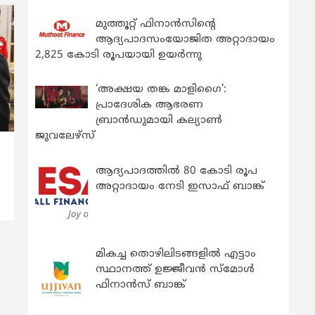
മുത്തൂറ്റ് ഫിനാൻസിന്റെ
ആദ്യപാദസംയോജിത അറ്റാദായം
2,825 കോടി രൂപയായി ഉയർന്നു
‘അക്ഷയ തങ്ക മാളിഗൈ’:
പ്രാദേശിക ആഭരണ
ബ്രാന്‍ഡുമായി കല്യാണ്‍
ജുവലേഴ്‌സ്
ആദ്യപാദത്തിൽ 80 കോടി രൂപ
അറ്റാദായം നേടി ഇസാഫ് ബാങ്ക്
മികച്ച തൊഴിലിടങ്ങളിൽ എട്ടാം
സ്ഥാനത്ത് ഉജ്ജീവൻ സ്മോൾ
ഫിനാൻസ് ബാങ്ക്