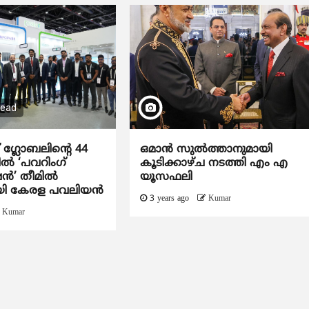
read
്ലോബലിന്‍റെ 44
ഒമാൻ സുൽത്താനുമായി
ില്‍ ‘പവറിംഗ്
കൂടിക്കാഴ്ച നടത്തി എം എ
്‍’ തീമിൽ
യൂസഫലി
യി കേരള പവലിയന്‍
3 years ago
Kumar
Kumar