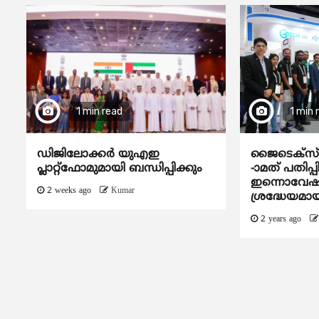
1 min read
1 min 
ഡിജിലോക്കര്‍ യുഎഇ
ജൈടെക്സ് ഗ
പ്ലാറ്റ്ഫോമുമായി ബന്ധിപ്പിക്കും
-ാമത് പതിപ്പ
ഇന്നൊവേഷന
2 weeks ago
Kumar
ശ്രദ്ധേയമാ
2 years ago