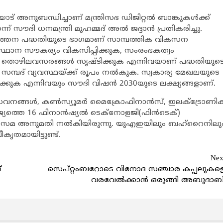
നുബന്ധിച്ചാണ് മന്ത്രിസഭ ഡിജിറ്റല്‍ ബാങ്കുകള്‍ക്ക്
ൗദി ധനമന്ത്രി മുഹമ്മദ് അല്‍ ജദ്ദാന്‍ പ്രതികരിച്ചു.
്‍ത്തന പദ്ധതിയുടെ ഭാഗമാണ് സാമ്പത്തിക വികസന
ിസ്ഥാന സൗകര്യം വികസിപ്പിക്കുക, സംരംഭകത്വം
ല്‍ തൊഴിലവസരങ്ങള്‍ സൃഷ്ടിക്കുക എന്നിവയാണ് പദ്ധതിയുട
ജിറ്റല്‍ സമ്പദ് വ്യവസ്ഥയ്ക്ക് രൂപം നല്‍കുക. സ്വകാര്യ മേഖലയുടെ
മാക്കുക എന്നിവയും സൗദി വിഷന്‍ 2030യുടെ ലക്ഷ്യങ്ങളാണ്.
നങ്ങള്‍, കണ്‍സ്യൂമര്‍ മൈക്രോഫിനാന്‍സ്, ഇലക്ട്രോണിക
ജ്യത്തെ 16 ഫിനാന്‍ഷ്യല്‍ ടെക്‌നോളജി(ഫിന്‍ടെക്)
ായ സമ അനുമതി നല്‍കിയിരുന്നു. യുഎഇയിലും ബഹ്‌റൈനിലു
കൃതമായിട്ടുണ്ട്.
Nex
്
സെപ്റ്റംബറോടെ വിനോദ സഞ്ചാര കപ്പലുകള
വരവേല്‍ക്കാന്‍ ഒരുങ്ങി അബുദാബ