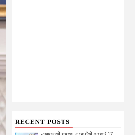
RECENT POSTS
ഷവോമി ഇന്ത്യ റെഡ്മി നോട്ട് 17