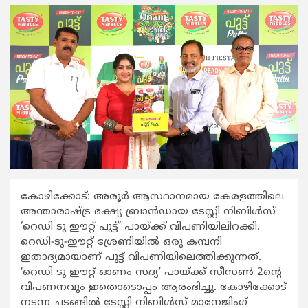
കോഴിക്കോട്: അരൂർ ആസ്ഥാനമായ കേരളത്തിലെ
അന്താരാഷ്ട്ര ഭക്ഷ്യ ബ്രാൻഡായ ടേസ്റ്റി നിബിൾസ്
‘റെഡി ടു ഈറ്റ് പുട്ട്’ പായ്ക്ക് വിപണിയിലിറക്കി.
റെഡി-ടു-ഈറ്റ് ശ്രേണിയിൽ ഒരു കമ്പനി
ഇതാദ്യമായാണ് പുട്ട് വിപണിയിലെത്തിക്കുന്നത്.
‘റെഡി ടു ഈറ്റ് ഓണം സദ്യ’ പായ്ക്ക് സീസൺ 2ന്റെ
വിപണനവും ഇതൊടൊപ്പം ആരംഭിച്ചു. കോഴിക്കോട്
നടന്ന ചടങ്ങിൽ ടേസ്റ്റി നിബിൾസ് മാനേജിംഗ്