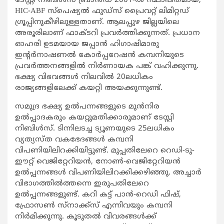
ടേസ്റ്റി നിബിൾസ് ബ്രാൻഡ് 2001-ൽ സ്ഥാപിതമായ,
HIC-ABF സ്പെഷ്യൽ ഫുഡ്സ് പ്രൈവറ്റ് ലിമിറ്റഡ്‌
ഗ്രൂപ്പിനുകീഴിലുള്ളതാണ്‌. ആലപ്പുഴ ജില്ലയിലെ
അരൂരിലാണ്‌ ഫാക്ടറി പ്രവർത്തിക്കുന്നത്‌. പ്രധാന
ഓഹരി ഉടമയായ ജപ്പാൻ ഹിഗാഷിമാരു
ഇന്റർനാഷണൽ കോർപ്പറേഷൻ കമ്പനിയുടെ
പ്രവർത്തനങ്ങളിൽ നിർണായക പങ്ക് വഹിക്കുന്നു.
ഭക്ഷ്യ വിഭവങ്ങൾ നിലവിൽ 20ലധികം
രാജ്യങ്ങളിലേക്ക്‌ കയറ്റി അയക്കുന്നുണ്ട്‌.
സമുദ്ര ഭക്ഷ്യ ഉൽപന്നങ്ങളുടെ മുൻനിര
ഉൽപ്പാദകരും കയറ്റുമതിക്കാരുമാണ്‌ ടേസ്റ്റി
നിബിൾസ്. ടിന്നിലടച്ച ട്യൂണയുടെ 25ലധികം
വ്യത്യസ്ത വകഭേദങ്ങൾ കമ്പനി
വിപണിയിലിറക്കിയിട്ടുണ്ട്‌. മുപ്പതിലേറെ റെഡി-ടു-
ഈറ്റ് വെജിറ്റേറിയൻ, നോൺ-വെജിറ്റേറിയൻ
ഉൽപ്പന്നങ്ങൾ വിപണിയിലിറക്കിക്കഴിഞ്ഞു. അച്ചാർ
വിഭാഗത്തിൽത്തന്നെ ഇരുപതിലേറെ
ഉൽപ്പന്നങ്ങളുണ്ട്‌. കറി കട്ട് പാൻ-റെഡി ഫിഷ്,
ഫ്രോസൺ സ്നാക്ക്സ് എന്നിവയും കമ്പനി
നിർമിക്കുന്നു. കൂടുതൽ വിവരങ്ങൾക്ക്