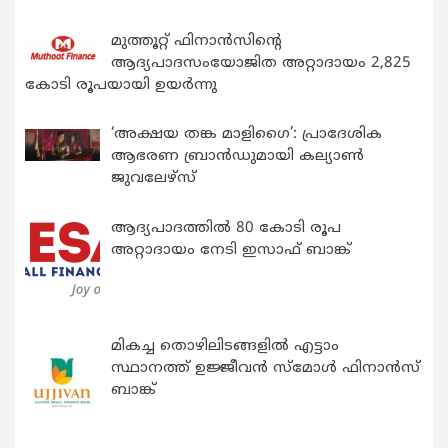
മുത്തൂറ്റ് ഫിനാൻസിന്റെ
ആദ്യപാദസംയോജിത അറ്റാദായം 2,825
കോടി രൂപയായി ഉയർന്നു
‘അക്ഷയ തങ്ക മാളിഗൈ’: പ്രാദേശിക
ആഭരണ ബ്രാന്‍ഡുമായി കല്യാണ്‍
ജുവലേഴ്‌സ്
ആദ്യപാദത്തിൽ 80 കോടി രൂപ
അറ്റാദായം നേടി ഇസാഫ് ബാങ്ക്
മികച്ച തൊഴിലിടങ്ങളിൽ എട്ടാം
സ്ഥാനത്ത് ഉജ്ജീവൻ സ്മോൾ ഫിനാൻസ്
ബാങ്ക്