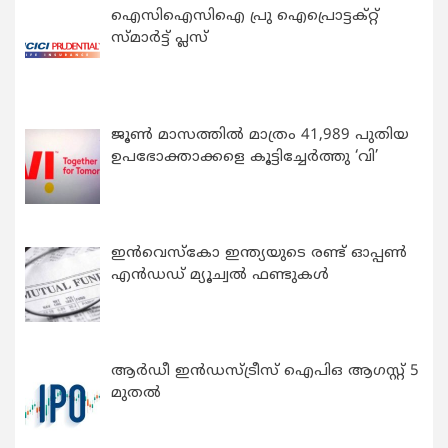
ഐസിഐസിഐ പ്രു ഐപ്രൊട്ടക്റ്റ്
സ്മാർട്ട് പ്ലസ്
ജൂൺ മാസത്തിൽ മാത്രം 41,989 പുതിയ
ഉപഭോക്താക്കളെ കൂട്ടിച്ചേർത്തു ‘വി’
ഇന്‍വെസ്കോ ഇന്ത്യയുടെ രണ്ട് ഓപ്പണ്‍
എന്‍ഡഡ് മ്യൂച്വല്‍ ഫണ്ടുകള്‍
ആർഡീ ഇൻഡസ്ട്രീസ് ഐപിഒ ആഗസ്റ്റ് 5
മുതൽ