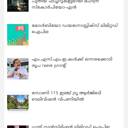
പുതിയ ഫീച്ചറുകളുമായി മഹീന്ദ്ര
സ്കോർപിയോ-എൻ
മോൾബിയോ ഡയഗ്നോസ്റ്റിക്സ് ലിമിറ്റഡ്
ഐപിഒ
എം.എസ്.എം.ഇ.കൾക്ക് ഒന്നരക്കോടി
രൂപ വരെ ഗ്രാന്റ്
സോണി 115 ഇഞ്ച് ട്രൂ ആർജിബി
ടെലിവിഷൻ വിപണിയിൽ
ധൂത് ട്രാൻസ്മിഷൻ ലിമിറ്റഡ് ഐപിഒ