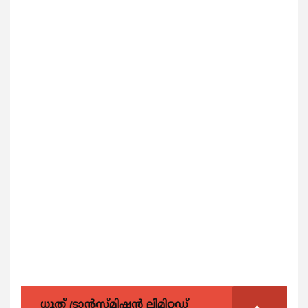
ധൂത് ട്രാൻസ്മിഷൻ ലിമിറ്റഡ്