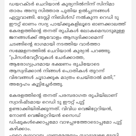
ഡയറക്ടർ ചെറിയാൻ കുര്യനിൽനിന്ന് സിനിമാ
താരം അനു സിത്താര പുതിയ ഉൽപ്പന്നങ്ങൾ
ഏറ്റുവാങ്ങി. ടേസ്റ്റി നിബിൾസ് നൽകുന്ന റെഡി ടു
ഈറ്റ്‌ ഓണം സദ്യ പായ്ക്കുകളിലൂടെ ഓണക്കാലത്ത്
കേരളത്തിന്റെ തനത് രുചികൾ ലോകമെമ്പാടുമുള്ള
ജനങ്ങൾക്ക്‌ ആവോളം ആസ്വദിക്കാമെന്ന്
ചടങ്ങിന്റെ ഭാഗമായി നടത്തിയ വാർത്താ
സമ്മേളനത്തിൽ ചെറിയാൻ കുര്യൻ പറഞ്ഞു.
“പ്രിസർവേറ്റീവുകൾ ചേർക്കാത്ത,
ആരോഗ്യപ്രദമായ ഭക്ഷണം രുചിയോടെ
ആസ്വദിക്കാൻ നിങ്ങൾ പൊതികൾ തുറന്ന്
വിഭവങ്ങൾ ചൂടാക്കുക മാത്രം ചെയ്താൽ മതി,”
അദ്ദേഹം കൂട്ടിച്ചേർത്തു.
കേരളത്തിന്റെ തനത് പരമ്പരാഗത രുചിയിലാണ്
സ്വാദിഷ്ടമായ റെഡി ടു ഈറ്റ് പുട്ട്
ഉണ്ടാക്കിയിരിക്കുന്നത്. വിവിധ വെജിറ്റേറിയൻ,
നോൺ വെജിറ്റേറിയൻ സൈഡ്
ഡിഷുകൾക്കൊപ്പമോ വാഴപ്പഴത്തോടൊപ്പമോ പുട്ട്
കഴിക്കാം.
ഏറെ മൃദുവായ, ഗുണമേന്മയും സ്വാദുമുള്ള ടേസ്റ്റി