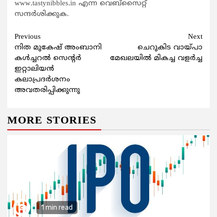
www.tastynibbles.in എന്ന വെബ്‌സൈറ്റ്‌
സന്ദർശിക്കുക.
Continue
Previous
Next
നിത മുകേഷ് അംബാനി
ചെറുകിട വായ്പാ
Reading
കൾച്ചറൽ സെന്റർ
മേഖലയില്‍ മികച്ച വളര്‍ച്ച
ഇറ്റാലിയൻ
കലാപ്രദർശനം
അവതരിപ്പിക്കുന്നു
MORE STORIES
1 min read