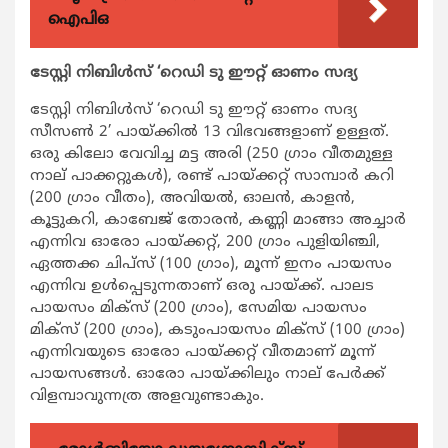
ഐപിഒ
ടേസ്റ്റി നിബിൾസ് ‘റെഡി ടു ഈറ്റ് ഓണം സദ്യ
ടേസ്റ്റി നിബിൾസ് ‘റെഡി ടു ഈറ്റ് ഓണം സദ്യ
സീസൺ 2’ പായ്ക്കിൽ 13 വിഭവങ്ങളാണ് ഉള്ളത്.
ഒരു കിലോ വേവിച്ച മട്ട അരി (250 ഗ്രാം വീതമുള്ള
നാല് പാക്കറ്റുകൾ), രണ്ട് പായ്‌ക്കറ്റ് സാമ്പാർ കറി
(200 ഗ്രാം വീതം), അവിയൽ, ഓലൻ, കാളൻ,
കൂട്ടുകറി, കാബേജ് തോരൻ, കണ്ണി മാങ്ങാ അച്ചാർ
എന്നിവ ഓരോ പായ്‌ക്കറ്റ്‌, 200 ഗ്രാം പുളിയിഞ്ചി,
ഏത്തക്ക ചിപ്സ്‌ (100 ഗ്രാം), മൂന്ന് ഇനം പായസം
എന്നിവ ഉൾപ്പെടുന്നതാണ് ഒരു പായ്ക്ക്. പാലട
പായസം മിക്സ് (200 ഗ്രാം), സേമിയ പായസം
മിക്സ് (200 ഗ്രാം), കടുംപായസം മിക്സ് (100 ഗ്രാം)
എന്നിവയുടെ ഓരോ പായ്‌ക്കറ്റ് വീതമാണ് മൂന്ന്
പായസങ്ങൾ. ഓരോ പായ്‌ക്കിലും നാല് പേർക്ക്
വിളമ്പാവുന്നത്ര അളവുണ്ടാകും.