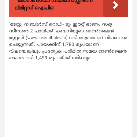
മോൾബിയോ ഡയഗ്നോസ്റ്റിക്സ്
ലിമിറ്റഡ് ഐപിഒ
‘ടേസ്റ്റി നിബിൾസ് റെഡി- ടു- ഈറ്റ് ഓണം സദ്യ
സീസൺ 2 പായ്ക്ക്’ കമ്പനിയുടെ ഓൺലൈൻ
സ്റ്റോർ (www.tastynibbles.in) വഴി മാത്രമാണ്‌ വിപണനം
ചെയ്യുന്നത്‌. പായ്‌ക്കിന്‌ 1,780 രൂപയാണ്‌
വിലയെങ്കിലും പ്രത്യേക പരിമിത സമയ ഓൺലൈൻ
ഓഫർ വഴി 1,499 രൂപയ്ക്ക് ലഭിക്കും