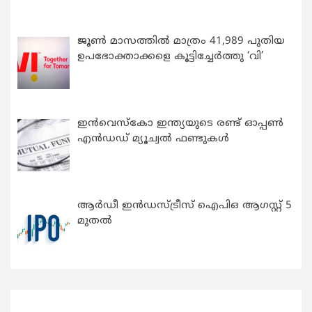
ജൂൺ മാസത്തിൽ മാത്രം 41,989 പുതിയ
ഉപഭോക്താക്കളെ കൂട്ടിച്ചേർത്തു ‘വി’
ഇന്‍വെസ്കോ ഇന്ത്യയുടെ രണ്ട് ഓപ്പണ്‍
എന്‍ഡഡ് മ്യൂച്വല്‍ ഫണ്ടുകള്‍
ആർഡീ ഇൻഡസ്ട്രീസ് ഐപിഒ ആഗസ്റ്റ് 5
മുതൽ