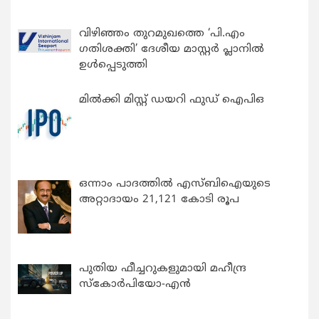
വിഴിഞ്ഞം തുറമുഖത്തെ ‘പി.എം
ഗതിശക്തി’ ദേശീയ മാസ്റ്റർ പ്ലാനിൽ
ഉൾപ്പെടുത്തി
മിൽക്കി മിസ്റ്റ് ഡയറി ഫുഡ് ഐപിഒ
ഒന്നാം പാദത്തിൽ എസ്ബിഐയുടെ
അറ്റാദായം 21,121 കോടി രൂപ
പുതിയ ഫീച്ചറുകളുമായി മഹീന്ദ്ര
സ്കോർപിയോ-എൻ