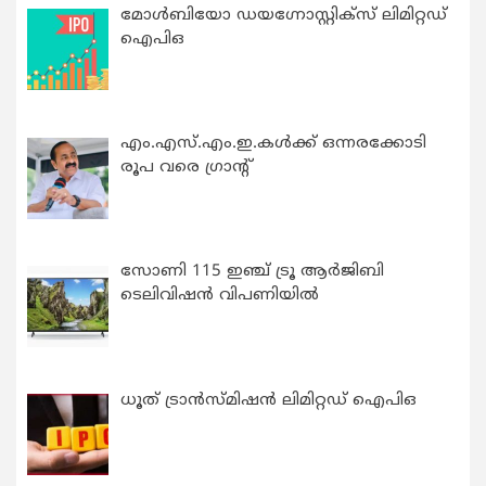
മോൾബിയോ ഡയഗ്നോസ്റ്റിക്സ് ലിമിറ്റഡ്
ഐപിഒ
എം.എസ്.എം.ഇ.കൾക്ക് ഒന്നരക്കോടി
രൂപ വരെ ഗ്രാന്റ്
സോണി 115 ഇഞ്ച് ട്രൂ ആർജിബി
ടെലിവിഷൻ വിപണിയിൽ
ധൂത് ട്രാൻസ്മിഷൻ ലിമിറ്റഡ് ഐപിഒ