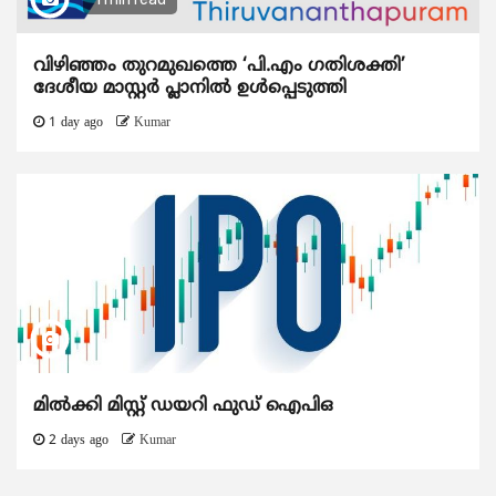
വിഴിഞ്ഞം തുറമുഖത്തെ ‘പി.എം ഗതിശക്തി’
ദേശീയ മാസ്റ്റർ പ്ലാനിൽ ഉൾപ്പെടുത്തി
1 day ago
Kumar
മിൽക്കി മിസ്റ്റ് ഡയറി ഫുഡ് ഐപിഒ
2 days ago
Kumar