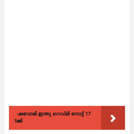
ഷവോമി ഇന്ത്യ റെഡ്മി നോട്ട് 17
5ജി