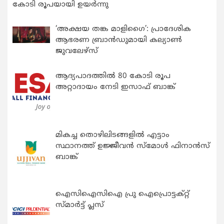
കോടി രൂപയായി ഉയർന്നു
‘അക്ഷയ തങ്ക മാളിഗൈ’: പ്രാദേശിക
ആഭരണ ബ്രാന്‍ഡുമായി കല്യാണ്‍
ജുവലേഴ്‌സ്
ആദ്യപാദത്തിൽ 80 കോടി രൂപ
അറ്റാദായം നേടി ഇസാഫ് ബാങ്ക്
മികച്ച തൊഴിലിടങ്ങളിൽ എട്ടാം
സ്ഥാനത്ത് ഉജ്ജീവൻ സ്മോൾ ഫിനാൻസ്
ബാങ്ക്
ഐസിഐസിഐ പ്രു ഐപ്രൊട്ടക്റ്റ്
സ്മാർട്ട് പ്ലസ്