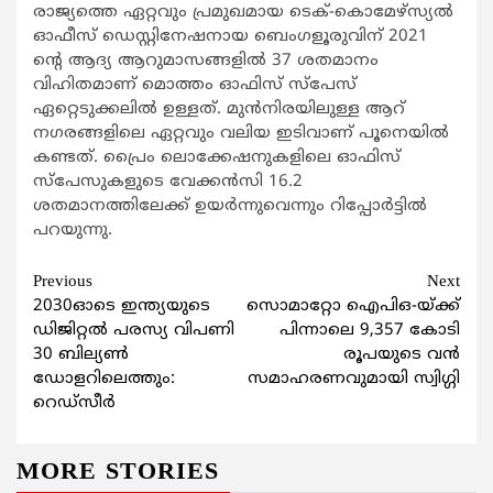
രാജ്യത്തെ ഏറ്റവും പ്രമുഖമായ ടെക്-കൊമേഴ്സ്യല്‍
ഓഫീസ് ഡെസ്റ്റിനേഷനായ ബെംഗളൂരുവിന് 2021
ന്‍റെ ആദ്യ ആറുമാസങ്ങളില്‍ 37 ശതമാനം
വിഹിതമാണ് മൊത്തം ഓഫിസ് സ്പേസ്
ഏറ്റെടുക്കലില്‍ ഉള്ളത്. മുന്‍നിരയിലുള്ള ആറ്
നഗരങ്ങളിലെ ഏറ്റവും വലിയ ഇടിവാണ് പൂനെയില്‍
കണ്ടത്. പ്രൈം ലൊക്കേഷനുകളിലെ ഓഫിസ്
സ്പേസുകളുടെ വേക്കന്‍സി 16.2
ശതമാനത്തിലേക്ക് ഉയര്‍ന്നുവെന്നും റിപ്പോര്‍ട്ടില്‍
പറയുന്നു.
Continue
Previous
Next
2030ഓടെ ഇന്ത്യയുടെ
സൊമാറ്റോ ഐപിഒ-യ്ക്ക്
Reading
ഡിജിറ്റല്‍ പരസ്യ വിപണി
പിന്നാലെ 9,357 കോടി
30 ബില്യണ്‍
രൂപയുടെ വന്‍
ഡോളറിലെത്തും:
സമാഹരണവുമായി സ്വിഗ്ഗി
റെഡ്സീര്‍
MORE STORIES