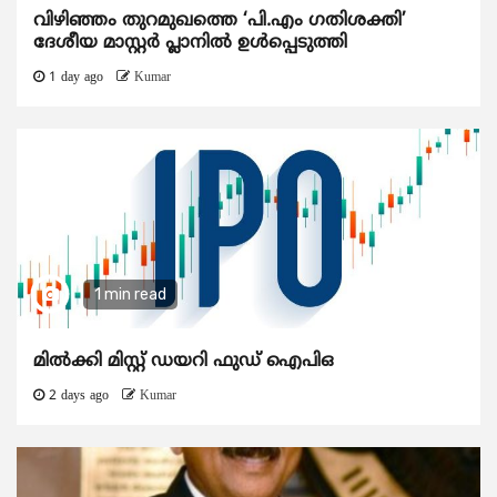
വിഴിഞ്ഞം തുറമുഖത്തെ ‘പി.എം ഗതിശക്തി’
ദേശീയ മാസ്റ്റർ പ്ലാനിൽ ഉൾപ്പെടുത്തി
1 day ago
Kumar
1 min read
മിൽക്കി മിസ്റ്റ് ഡയറി ഫുഡ് ഐപിഒ
2 days ago
Kumar