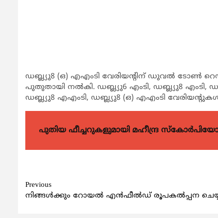
ഡബ്ല്യു8 (ഒ) എഎംടി വേരിയന്റിന് ഡുവല്‍ ടോണ്‍ റെ
പുതുതായി നല്‍കി. ഡബ്ല്യു6 എംടി, ഡബ്ല്യു8 എംടി, ഡബ
ഡബ്ല്യു8 എഎംടി, ഡബ്ല്യു8 (ഒ) എഎംടി വേരിയന്റുകള്‍
പുതിയ ഫീച്ചറുകളുമായി മഹീന്ദ്ര സ്കോർപി
Continue
Previous
നിങ്ങള്‍ക്കും റോയല്‍ എന്‍ഫീല്‍ഡ് രൂപകല്‍പ്പന ചെയ്
Reading