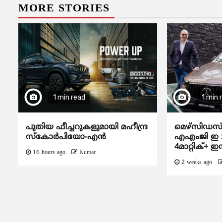
MORE STORIES
1 min read
1 min 
പുതിയ ഫീച്ചറുകളുമായി മഹീന്ദ്ര
മെഴ്‌സിഡ
സ്കോർപിയോ-എൻ
എഎംജി ഇ 
4മാറ്റിക്+ ഇ
16 hours ago
Kumar
2 weeks ago