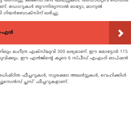
് അസിസ്റ്റ്, കിക്ക്ഡൗണ്‍ ഷിഫ്റ്റുകള്‍, അഡാപ്റ്റീവ് പെഡല്‍
ളാണ്. ഡോറുകള്‍ തുറന്നിരുന്നാല്‍ ഓട്ടോ, മാന്വല്‍
ി ഗിയര്‍ബോക്‌സിന് ലഭിച്ചു.
യോ-എൻ
ഷനിലും മഹീന്ദ്ര എക്സ്‌യുവി 300 ലഭ്യമാണ്. ഈ മോട്ടോര്‍ 115
െടുവിക്കും. ഈ എന്‍ജിന്റെ കൂടെ 6 സ്പീഡ് എഎംടി ഓപ്ഷന്‍
ധിഷ്ഠിത ഫീച്ചറുകള്‍, സുരക്ഷാ അലര്‍ട്ടുകള്‍, വെഹിക്കിള്‍
്ലൂസെന്‍സ് പ്ലസ്’ ഫീച്ചറുകളാണ്.