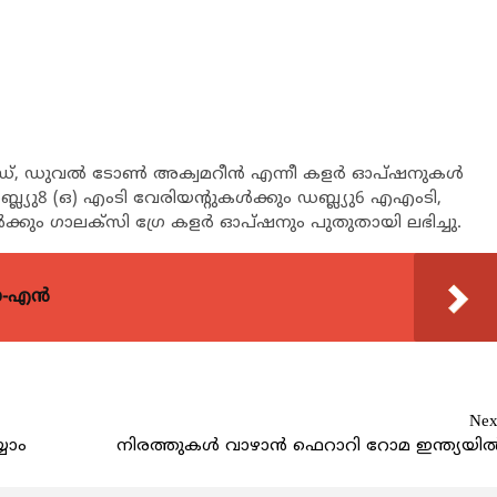
ഡ്, ഡുവല്‍ ടോണ്‍ അക്വമറീന്‍ എന്നീ കളര്‍ ഓപ്ഷനുകള്‍
്ല്യു8 (ഒ) എംടി വേരിയന്റുകള്‍ക്കും ഡബ്ല്യു6 എഎംടി,
ക്കും ഗാലക്‌സി ഗ്രേ കളര്‍ ഓപ്ഷനും പുതുതായി ലഭിച്ചു.
യോ-എൻ
Nex
യാം
നിരത്തുകള്‍ വാഴാന്‍ ഫെറാറി റോമ ഇന്ത്യയില്