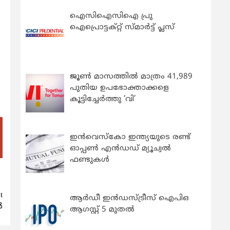
ഐസിഐസിഐ പ്രു
ഐപ്രൊട്ടക്റ്റ് സ്മാർട്ട് പ്ലസ്
ജൂൺ മാസത്തിൽ മാത്രം 41,989
പുതിയ ഉപഭോക്താക്കളെ
കൂട്ടിച്ചേർത്തു ‘വി’
ഇന്‍വെസ്കോ ഇന്ത്യയുടെ രണ്ട്
ഓപ്പണ്‍ എന്‍ഡഡ് മ്യൂച്വല്‍
ഫണ്ടുകള്‍
t
ആർഡീ ഇൻഡസ്ട്രീസ് ഐപിഒ
‍
ആഗസ്റ്റ് 5 മുതൽ