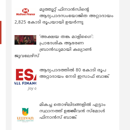
മുത്തൂറ്റ് ഫിനാൻസിന്റെ
ആദ്യപാദസംയോജിത അറ്റാദായം
2,825 കോടി രൂപയായി ഉയർന്നു
‘അക്ഷയ തങ്ക മാളിഗൈ’:
പ്രാദേശിക ആഭരണ
ബ്രാന്‍ഡുമായി കല്യാണ്‍
ജുവലേഴ്‌സ്
ആദ്യപാദത്തിൽ 80 കോടി രൂപ
അറ്റാദായം നേടി ഇസാഫ് ബാങ്ക്
മികച്ച തൊഴിലിടങ്ങളിൽ എട്ടാം
സ്ഥാനത്ത് ഉജ്ജീവൻ സ്മോൾ
ഫിനാൻസ് ബാങ്ക്