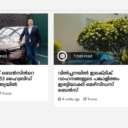
read
1 min read
സ് ബെൻസിൻറെ
വിൽപ്പനയിൽ ഇലക്ട്രിക്
53 ഹൈബ്രിഡ്
വാഹനങ്ങളുടെ പങ്കാളിത്തം
ന്ത്യയിൽ
ഇരട്ടിയാക്കി മെഴ്‌സിഡസ്
ബെൻസ്
Kumar
4 weeks ago
Kumar