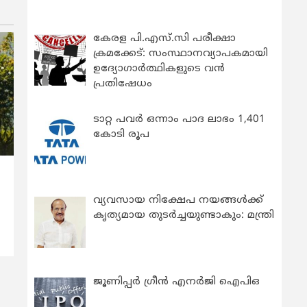
കേരള പി.എസ്.സി പരീക്ഷാ
ക്രമക്കേട്: സംസ്ഥാനവ്യാപകമായി
ഉദ്യോഗാര്‍ത്ഥികളുടെ വന്‍
പ്രതിഷേധം
ടാറ്റ പവർ ഒന്നാം പാദ ലാഭം 1,401
കോടി രൂപ
വ്യവസായ നിക്ഷേപ നയങ്ങള്‍ക്ക്
കൃത്യമായ തുടര്‍ച്ചയുണ്ടാകും: മന്ത്രി
ജൂണിപ്പർ ഗ്രീൻ എനർജി ഐപിഒ