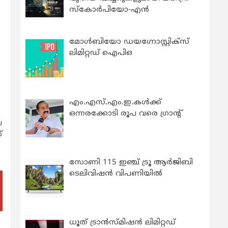
സ്കോർപിയോ-എൻ
മോൾബിയോ ഡയഗ്നോസ്റ്റിക്സ്
ലിമിറ്റഡ് ഐപിഒ
എം.എസ്.എം.ഇ.കൾക്ക്
ഒന്നരക്കോടി രൂപ വരെ ഗ്രാന്റ്
പ
്
സോണി 115 ഇഞ്ച് ട്രൂ ആർജിബി
ടെലിവിഷൻ വിപണിയിൽ
ധൂത് ട്രാൻസ്മിഷൻ ലിമിറ്റഡ്