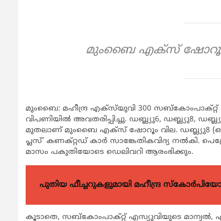
മുംബൈ എക്‌സ് ഷോറൂം 
മുംബൈ: മഹീന്ദ്ര എക്സ്‌യുവി 300 സബ്‌കോംപാക്റ്റ് എ
വിപണിയില്‍ അവതരിപ്പിച്ചു. ഡബ്ല്യു6, ഡബ്ല്യു8, ഡബ്ല്യ
മുതലാണ് മുംബൈ എക്‌സ് ഷോറൂം വില. ഡബ്ല്യു8 (ഒ) എ
പ്ലസ്’ കണക്റ്റഡ് കാര്‍ സാങ്കേതികവിദ്യ നല്‍കി. പെട്
മാസം പകുതിയോടെ ഡെലിവറി ആരംഭിക്കും.
പുതിയ ഫീച്ചറുകളുമായി മഹീന്ദ്ര സ്കോർപി
കൂടാതെ, സബ്‌കോംപാക്റ്റ് എസ്യുവിയുടെ മാന്വല്‍, 