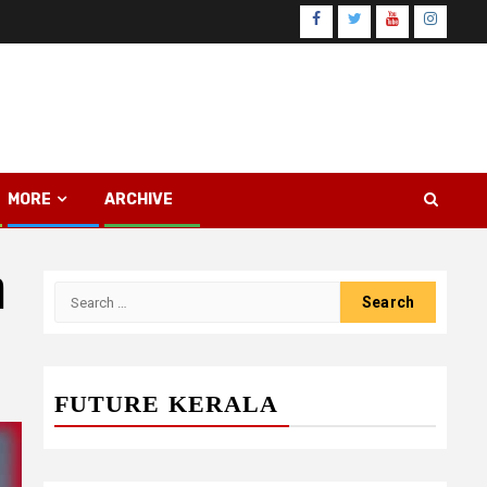
Facebook
Twitter
Youtube
Instagr
MORE
ARCHIVE
ി
Search
for:
FUTURE KERALA