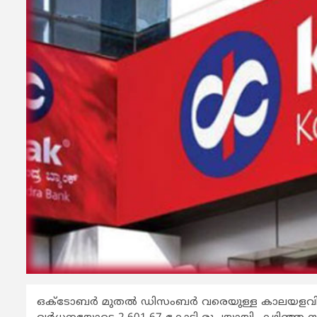
ഒക്ടോബര്‍ മുതല്‍ ഡിസംബര്‍ വരെയുള്ള കാലയളവില്‍