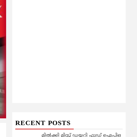
RECENT POSTS
മിൽക്കി മിസ്റ്റ് ഡയറി ഫുഡ് ഐപിഒ