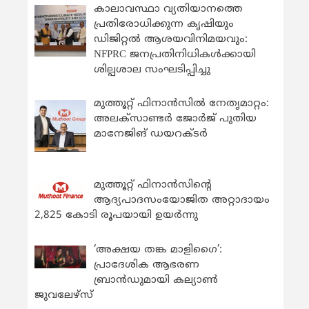
കാലാവസ്ഥാ വ്യതിയാനത്തെ
പ്രതിരോധിക്കുന്ന കൃഷിയും
ഡിജിറ്റൽ ആശയവിനിമയവും:
NFPRC ജനപ്രതിനിധികൾക്കായി
ശില്പശാല സംഘടിപ്പിച്ചു
മുത്തൂറ്റ് ഫിനാൻസിൽ നേതൃമാറ്റം:
അലക്സാണ്ടർ ജോർജ് പുതിയ
മാനേജിങ് ഡയറക്ടർ
മുത്തൂറ്റ് ഫിനാൻസിന്റെ
ആദ്യപാദസംയോജിത അറ്റാദായം
2,825 കോടി രൂപയായി ഉയർന്നു
‘അക്ഷയ തങ്ക മാളിഗൈ’:
പ്രാദേശിക ആഭരണ
ബ്രാന്‍ഡുമായി കല്യാണ്‍
ജുവലേഴ്‌സ്