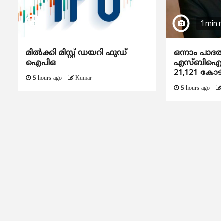
1 min 
മിൽക്കി മിസ്റ്റ് ഡയറി ഫുഡ്
ഒന്നാം പാദ
ഐപിഒ
എസ്ബിഐയു
21,121 കോട
5 hours ago
Kumar
5 hours ago