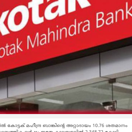
 കോട്ടക് മഹീന്ദ്ര ബാങ്കിന്റെ അറ്റാദായം 10.76 ശതമാനം