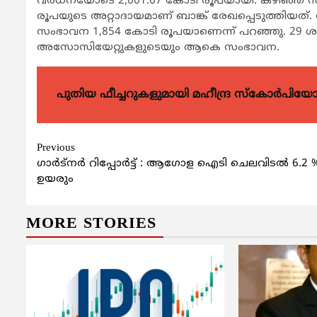
വര്‍ധനയോടെ 2,601.67 കോടി രൂപയായി. കഴിഞ്ഞ സാ
രൂപയുടെ അറ്റാദായമാണ് ബാങ്ക് രേഖപ്പെടുത്തിയത്. 
സംഭാവന 1,854 കോടി രൂപയാണെന്ന് പറഞ്ഞു. 29
അസോസിയേറ്റുകളുടെയും ആകെ സംഭാവന.
പുതിയ ഫീച്ചറുകളുമായി മഹീന്ദ്ര സ്കോർപി
Continue
Previous
ഗാര്‍ട്‌നര്‍ റിപ്പോര്‍ട്ട് : ആഗോള ഐടി ചെലവിടല്‍ 6.2 
Reading
ഉയരും
MORE STORIES