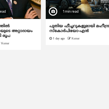
read
1 min read
ത്തിൽ
പുതിയ ഫീച്ചറുകളുമായി മഹീന്ദ്
ടെ അറ്റാദായം
സ്കോർപിയോ-എൻ
ി രൂപ
1 day ago
Kumar
Kumar