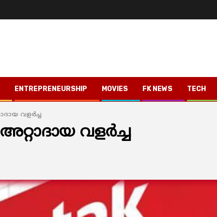
ENTREPRENEURSHIP
MOVIES
FK NEWS
TECH
ാദായ വളര്‍ച്ച
 അറ്റാദായ വളര്‍ച്ച