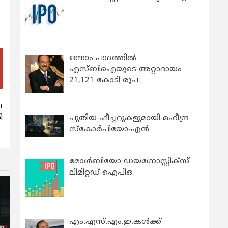
ഒന്നാം പാദത്തിൽ
എസ്ബിഐയുടെ അറ്റാദായം
21,121 കോടി രൂപ
t
ി
പുതിയ ഫീച്ചറുകളുമായി മഹീന്ദ്ര
സ്കോർപിയോ-എൻ
മോൾബിയോ ഡയഗ്നോസ്റ്റിക്സ്
ലിമിറ്റഡ് ഐപിഒ
എം.എസ്.എം.ഇ.കൾക്ക്