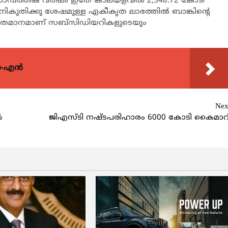
മ്പത്തിക വര്‍ഷം ഇതേ കാലയളവില്‍ 2,348.72 കോടി
നികുതിക്കു ശേഷമുള്ള ഏകീകൃത ലാഭത്തില്‍ ബാങ്കിന്റെ
 ശതമാനമാണ് സബ്‌സിഡിയറികളുടെയും
യോ-എൻ
Nex
%
ജിഎസ്ടി നഷ്ടപരിഹാരം 6000 കോടി കൈമാറ