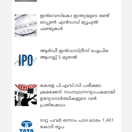
ഇന്‍വെസ്കോ ഇന്ത്യയുടെ രണ്ട്
ഓപ്പണ്‍ എന്‍ഡഡ് മ്യൂച്വല്‍
ഫണ്ടുകള്‍
ആർഡീ ഇൻഡസ്ട്രീസ് ഐപിഒ
ആഗസ്റ്റ് 5 മുതൽ
കേരള പി.എസ്.സി പരീക്ഷാ
ക്രമക്കേട്: സംസ്ഥാനവ്യാപകമായി
ഉദ്യോഗാര്‍ത്ഥികളുടെ വന്‍
പ്രതിഷേധം
ടാറ്റ പവർ ഒന്നാം പാദ ലാഭം 1,401
കോടി രൂപ