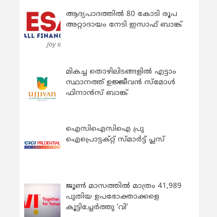
ആദ്യപാദത്തിൽ 80 കോടി രൂപ
അറ്റാദായം നേടി ഇസാഫ് ബാങ്ക്
മികച്ച തൊഴിലിടങ്ങളിൽ എട്ടാം
സ്ഥാനത്ത് ഉജ്ജീവൻ സ്മോൾ
ഫിനാൻസ് ബാങ്ക്
ഐസിഐസിഐ പ്രു
ഐപ്രൊട്ടക്റ്റ് സ്മാർട്ട് പ്ലസ്
ജൂൺ മാസത്തിൽ മാത്രം 41,989
പുതിയ ഉപഭോക്താക്കളെ
കൂട്ടിച്ചേർത്തു ‘വി’