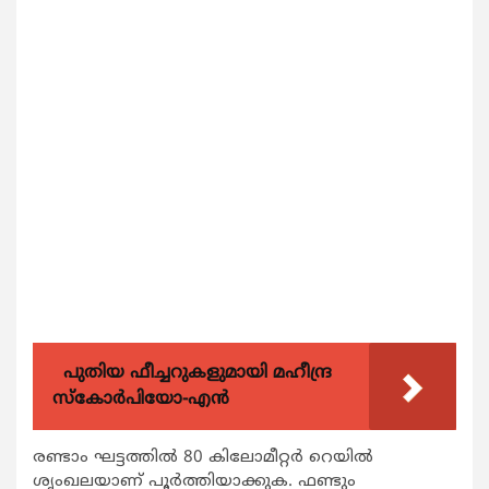
പുതിയ ഫീച്ചറുകളുമായി മഹീന്ദ്ര
സ്കോർപിയോ-എൻ
രണ്ടാം ഘട്ടത്തില്‍ 80 കിലോമീറ്റര്‍ റെയില്‍
ശൃംഖലയാണ് പൂര്‍ത്തിയാക്കുക. ഫണ്ടും