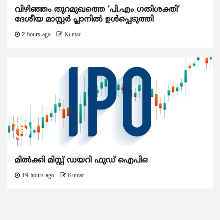
വിഴിഞ്ഞം തുറമുഖത്തെ ‘പി.എം ഗതിശക്തി’
ദേശീയ മാസ്റ്റർ പ്ലാനിൽ ഉൾപ്പെടുത്തി
2 hours ago
Kumar
മിൽക്കി മിസ്റ്റ് ഡയറി ഫുഡ് ഐപിഒ
19 hours ago
Kumar