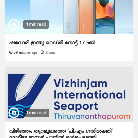
1 min read
ഷവോമി ഇന്ത്യ റെഡ്മി നോട്ട് 17 5ജി
59 minutes ago
Kumar
1 min read
വിഴിഞ്ഞം തുറമുഖത്തെ ‘പി.എം ഗതിശക്തി’
ദേശീയ മാസ്റ്റർ പ്ലാനിൽ ഉൾപ്പെടുത്തി