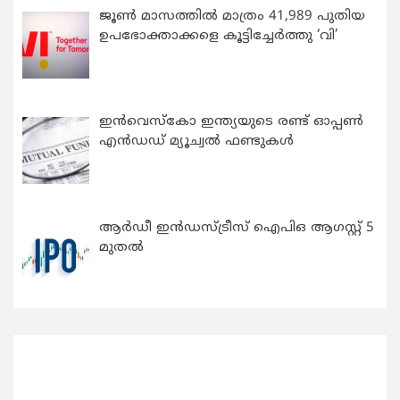
ജൂൺ മാസത്തിൽ മാത്രം 41,989 പുതിയ
ഉപഭോക്താക്കളെ കൂട്ടിച്ചേർത്തു ‘വി’
ഇന്‍വെസ്കോ ഇന്ത്യയുടെ രണ്ട് ഓപ്പണ്‍
എന്‍ഡഡ് മ്യൂച്വല്‍ ഫണ്ടുകള്‍
ആർഡീ ഇൻഡസ്ട്രീസ് ഐപിഒ ആഗസ്റ്റ് 5
മുതൽ