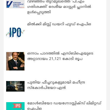
വിഴിഞ്ഞം തുറമുഖത്തെ ‘പി.എം
ഗതിശക്തി’ ദേശീയ മാസ്റ്റർ പ്ലാനിൽ
ഉൾപ്പെടുത്തി
മിൽക്കി മിസ്റ്റ് ഡയറി ഫുഡ് ഐപിഒ
ഒന്നാം പാദത്തിൽ എസ്ബിഐയുടെ
അറ്റാദായം 21,121 കോടി രൂപ
പുതിയ ഫീച്ചറുകളുമായി മഹീന്ദ്ര
സ്കോർപിയോ-എൻ
മോൾബിയോ ഡയഗ്നോസ്റ്റിക്സ് ലിമിറ്റഡ്
ഐപിഒ