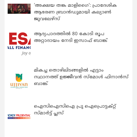
‘അക്ഷയ തങ്ക മാളിഗൈ’: പ്രാദേശിക
ആഭരണ ബ്രാന്‍ഡുമായി കല്യാണ്‍
ജുവലേഴ്‌സ്
ആദ്യപാദത്തിൽ 80 കോടി രൂപ
അറ്റാദായം നേടി ഇസാഫ് ബാങ്ക്
മികച്ച തൊഴിലിടങ്ങളിൽ എട്ടാം
സ്ഥാനത്ത് ഉജ്ജീവൻ സ്മോൾ ഫിനാൻസ്
ബാങ്ക്
ഐസിഐസിഐ പ്രു ഐപ്രൊട്ടക്റ്റ്
സ്മാർട്ട് പ്ലസ്