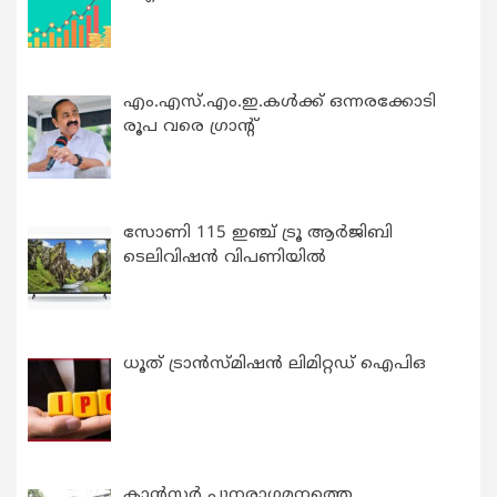
എം.എസ്.എം.ഇ.കൾക്ക് ഒന്നരക്കോടി
രൂപ വരെ ഗ്രാന്റ്
സോണി 115 ഇഞ്ച് ട്രൂ ആർജിബി
ടെലിവിഷൻ വിപണിയിൽ
ധൂത് ട്രാൻസ്മിഷൻ ലിമിറ്റഡ് ഐപിഒ
കാന്‍സര്‍ പുനരാഗമനത്തെ