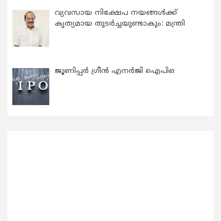
വ്യവസായ നിക്ഷേപ നയങ്ങള്‍ക്ക്
കൃത്യമായ തുടര്‍ച്ചയുണ്ടാകും: മന്ത്രി
ജൂണിപ്പർ ഗ്രീൻ എനർജി ഐപിഒ