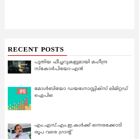
RECENT POSTS
പുതിയ ഫീച്ചറുകളുമായി മഹീന്ദ്ര
സ്കോർപിയോ-എൻ
മോൾബിയോ ഡയഗ്നോസ്റ്റിക്സ് ലിമിറ്റഡ്
ഐപിഒ
എം.എസ്.എം.ഇ.കൾക്ക് ഒന്നരക്കോടി
രൂപ വരെ ഗ്രാന്റ്