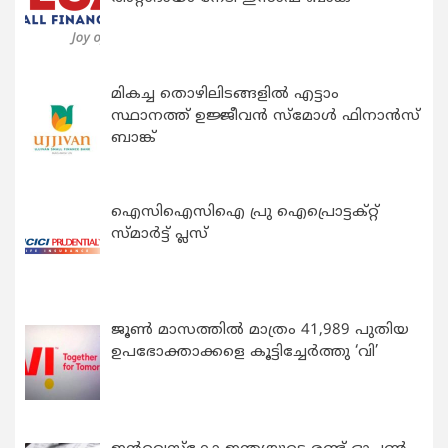
മികച്ച തൊഴിലിടങ്ങളിൽ എട്ടാം
സ്ഥാനത്ത് ഉജ്ജീവൻ സ്മോൾ ഫിനാൻസ്
ബാങ്ക്
ഐസിഐസിഐ പ്രു ഐപ്രൊട്ടക്റ്റ്
സ്മാർട്ട് പ്ലസ്
ജൂൺ മാസത്തിൽ മാത്രം 41,989 പുതിയ
ഉപഭോക്താക്കളെ കൂട്ടിച്ചേർത്തു ‘വി’