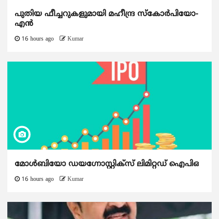
പുതിയ ഫീച്ചറുകളുമായി മഹീന്ദ്ര സ്കോർപിയോ-
എൻ
16 hours ago
Kumar
മോൾബിയോ ഡയഗ്നോസ്റ്റിക്സ് ലിമിറ്റഡ് ഐപിഒ
16 hours ago
Kumar