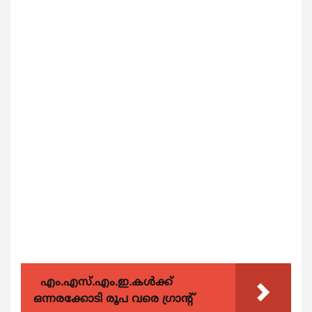
എം.എസ്.എം.ഇ.കൾക്ക്
ഒന്നരക്കോടി രൂപ വരെ ഗ്രാന്റ്