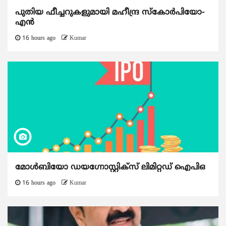
പുതിയ ഫീച്ചറുകളുമായി മഹീന്ദ്ര സ്കോർപിയോ-
എൻ
16 hours ago
Kumar
മോൾബിയോ ഡയഗ്നോസ്റ്റിക്സ് ലിമിറ്റഡ് ഐപിഒ
16 hours ago
Kumar