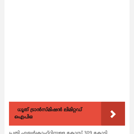
ധൂത് ട്രാൻസ്മിഷൻ ലിമിറ്റഡ്
ഐപിഒ
പ്രതി എയര്‍ക്രാഫ്റ്റിനുള്ള കോസ്റ്റ് 309 കോടി