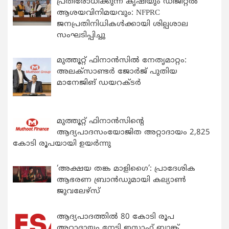
പ്രതിരോധിക്കുന്ന കൃഷിയും ഡിജിറ്റൽ
ആശയവിനിമയവും: NFPRC
ജനപ്രതിനിധികൾക്കായി ശില്പശാല
സംഘടിപ്പിച്ചു
മുത്തൂറ്റ് ഫിനാൻസിൽ നേതൃമാറ്റം:
അലക്സാണ്ടർ ജോർജ് പുതിയ
മാനേജിങ് ഡയറക്ടർ
മുത്തൂറ്റ് ഫിനാൻസിന്റെ
ആദ്യപാദസംയോജിത അറ്റാദായം 2,825
കോടി രൂപയായി ഉയർന്നു
‘അക്ഷയ തങ്ക മാളിഗൈ’: പ്രാദേശിക
ആഭരണ ബ്രാന്‍ഡുമായി കല്യാണ്‍
ജുവലേഴ്‌സ്
ആദ്യപാദത്തിൽ 80 കോടി രൂപ
അറ്റാദായം നേടി ഇസാഫ് ബാങ്ക്