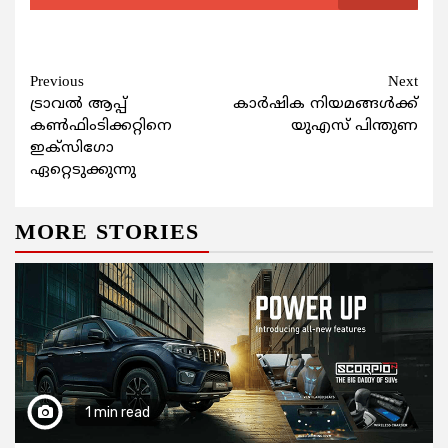
Continue
Previous
Next
ട്രാവല്‍ ആപ്പ്
കാര്‍ഷിക നിയമങ്ങള്‍ക്ക്
Reading
കണ്‍ഫിംടിക്കറ്റിനെ
യുഎസ് പിന്തുണ
ഇക്‌സിഗോ
ഏറ്റെടുക്കുന്നു
MORE STORIES
1 min read