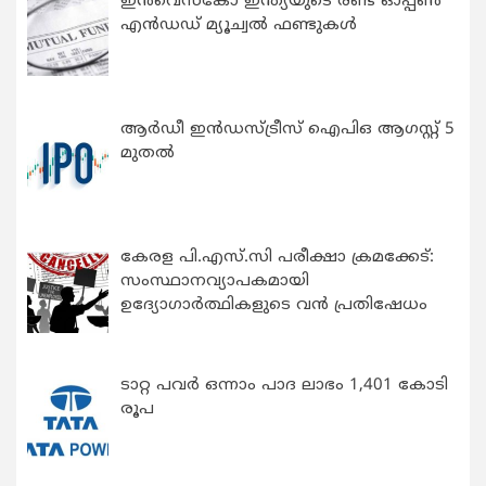
ഇന്‍വെസ്കോ ഇന്ത്യയുടെ രണ്ട് ഓപ്പണ്‍
എന്‍ഡഡ് മ്യൂച്വല്‍ ഫണ്ടുകള്‍
ആർഡീ ഇൻഡസ്ട്രീസ് ഐപിഒ ആഗസ്റ്റ് 5
മുതൽ
കേരള പി.എസ്.സി പരീക്ഷാ ക്രമക്കേട്:
സംസ്ഥാനവ്യാപകമായി
ഉദ്യോഗാര്‍ത്ഥികളുടെ വന്‍ പ്രതിഷേധം
ടാറ്റ പവർ ഒന്നാം പാദ ലാഭം 1,401 കോടി
രൂപ