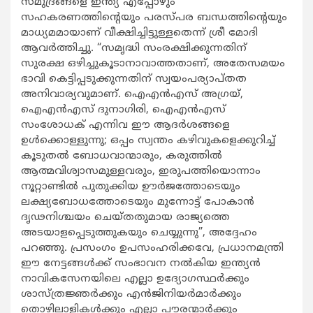
സമുദ്രങ്ങളെ ഇന്ത്യ എപ്പോഴും
സഹകരണത്തിന്റെയും പരസ്പര ബന്ധത്തിന്റെയും
മാധ്യമമായാണ് വീക്ഷിച്ചിട്ടുള്ളതെന്ന് ശ്രീ മോദി
ആവർത്തിച്ചു. “സമൃദ്ധി സംരക്ഷിക്കുന്നതിന്
സുരക്ഷ ഒഴിച്ചുകൂടാനാവാത്തതാണ്, അതേസമയം
ഭാവി കെട്ടിപ്പടുക്കുന്നതിന് സ്വയംപര്യാപ്തത
അ‌നിവാര്യവുമാണ്. ഐഎൻഎസ് അഗ്രയ്,
ഐഎൻഎസ് ദുനാഗിരി, ഐഎൻഎസ്
സംശോധക് എന്നിവ ഈ ആദർശങ്ങളെ
ഉൾക്കൊള്ളുന്നു; ഒപ്പം സ്വന്തം കഴിവുകളെക്കുറിച്ച്
കൂടുതൽ ബോധവാന്മാരും, കരുത്തിൽ
ആത്മവിശ്വാസമുള്ളവരും, ഇരുപത്തിയൊന്നാം
നൂറ്റാണ്ടിൽ പുതുക്കിയ ഊർജത്തോടെയും
ലക്ഷ്യബോധത്തോടെയും മുന്നോട്ട് പോകാൻ
ദൃഢനിശ്ചയം ചെയ്തതുമായ രാജ്യത്തെ
അ‌ടയാളപ്പെടുത്തുകയും ചെയ്യുന്നു”, അദ്ദേഹം
പറഞ്ഞു. പ്രസംഗം ഉപസംഹരിക്കവേ, പ്രധാനമന്ത്രി
ഈ നേട്ടങ്ങൾക്ക് സംഭാവന നൽകിയ ഇന്ത്യൻ
നാവികസേനയിലെ എല്ലാ ഉദ്യോഗസ്ഥർക്കും
ശാസ്ത്രജ്ഞർക്കും എൻജിനിയർമാർക്കും
തൊഴിലാളികൾക്കും എല്ലാ പൗരന്മാർക്കും