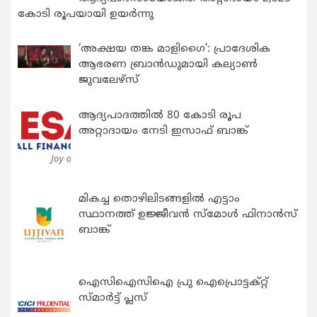
കോടി രൂപയായി ഉയർന്നു
‘അക്ഷയ തങ്ക മാളിഗൈ’: പ്രാദേശിക
ആഭരണ ബ്രാന്‍ഡുമായി കല്യാണ്‍
ജുവലേഴ്‌സ്
ആദ്യപാദത്തിൽ 80 കോടി രൂപ
അറ്റാദായം നേടി ഇസാഫ് ബാങ്ക്
മികച്ച തൊഴിലിടങ്ങളിൽ എട്ടാം
സ്ഥാനത്ത് ഉജ്ജീവൻ സ്മോൾ ഫിനാൻസ്
ബാങ്ക്
ഐസിഐസിഐ പ്രു ഐപ്രൊട്ടക്റ്റ്
സ്മാർട്ട് പ്ലസ്