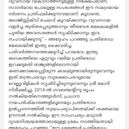
വ്യവസായ വികാസത്തിനുമുള്ള നിക്ഷേപമാണ്.
സാഗർമാല പോലുള്ള സംരംഭങ്ങൾ ഈ സമഗ്രമായ
ദർശനം പ്രതിഫലിക്കുന്നവയാണ്. കൂടാതെ,
ലോജിസ്റ്റിക്‌സ് ചെലവ് കുറയ്ക്കാനും വ്യവസായ
വളർച്ച ത്വരിതപ്പെടുത്താനും തീരദേശ മേഖലകളിൽ
പുതിയ അവസരങ്ങൾ സൃഷ്ടിക്കാനും ഇവ
സഹായിക്കുന്നു” – അദ്ദേഹം പറഞ്ഞു. പ്രതിരോധ
മേഖലയിൽ ഇന്ത്യ കൈവരിച്ച
പരിവർത്തനത്തെക്കുറിച്ച് പറയവേ, ഇന്ത്യ
ലോകത്തിലെ ഏറ്റവും വലിയ പ്രതിരോധ
ഇറക്കുമതി രാജ്യങ്ങളിലൊന്നായി
കണക്കാക്കപ്പെട്ടിരുന്ന കാലമുണ്ടായിരുന്നുവെന്നും
ഇത് തന്ത്രപരവും സുരക്ഷാപരവുമായ
വെല്ലുവിളികൾ സൃഷ്ടിച്ചിരുന്നുവെന്നും ശ്രീ മോദി
നിരീക്ഷിച്ചു. 2014-ൽ ഗവണ്മെന്റിനു രൂപം
നൽകിയതിനെത്തുടർന്ന്, പ്രധാന
നയപരിഷ്കാരങ്ങളിലൂടെയും പ്രതിരോധ
ഉൽപ്പാദനത്തിൽ സ്വയംപര്യാപ്തതയ്ക്ക് ശക്തമായ
ഊന്നൽ നൽകിയും ഈ സാഹചര്യം മാറ്റാൻ
ദൃഢനിശ്ചയത്തോടെയുള്ള ശ്രമം നടത്തിയതായി
അദ്ദേഹം പറഞ്ഞു. “ഈ ശ്രമങ്ങൾ പ്രതിരോധ