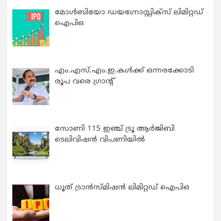
മോൾബിയോ ഡയഗ്നോസ്റ്റിക്സ് ലിമിറ്റഡ്
ഐപിഒ
എം.എസ്.എം.ഇ.കൾക്ക് ഒന്നരക്കോടി
രൂപ വരെ ഗ്രാന്റ്
സോണി 115 ഇഞ്ച് ട്രൂ ആർജിബി
ടെലിവിഷൻ വിപണിയിൽ
ധൂത് ട്രാൻസ്മിഷൻ ലിമിറ്റഡ് ഐപിഒ