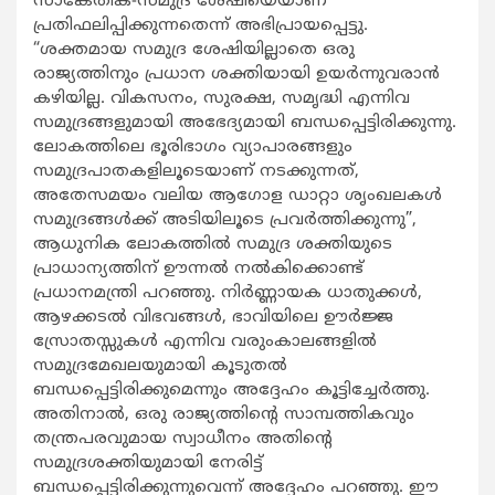
സാങ്കേതിക-സമുദ്ര ശേഷിയെയാണ്
പ്രതിഫലിപ്പിക്കുന്നതെന്ന് അഭിപ്രായപ്പെട്ടു.
“ശക്തമായ സമുദ്ര ശേഷിയില്ലാതെ ഒരു
രാജ്യത്തിനും പ്രധാന ശക്തിയായി ഉയർന്നുവരാൻ
കഴിയില്ല. വികസനം, സുരക്ഷ, സമൃദ്ധി എന്നിവ
സമുദ്രങ്ങളുമായി അഭേദ്യമായി ബന്ധപ്പെട്ടിരിക്കുന്നു.
ലോകത്തിലെ ഭൂരിഭാഗം വ്യാപാരങ്ങളും
സമുദ്രപാതകളിലൂടെയാണ് നടക്കുന്നത്,
അതേസമയം വലിയ ആഗോള ഡാറ്റാ ശൃംഖലകൾ
സമുദ്രങ്ങൾക്ക് അടിയിലൂടെ പ്രവർത്തിക്കുന്നു”,
ആധുനിക ലോകത്തിൽ സമുദ്ര ശക്തിയുടെ
പ്രാധാന്യത്തിന് ഊന്നൽ നൽകിക്കൊണ്ട്
പ്രധാനമന്ത്രി പറഞ്ഞു. നിർണ്ണായക ധാതുക്കൾ,
ആഴക്കടൽ വിഭവങ്ങൾ, ഭാവിയിലെ ഊർജ്ജ
സ്രോതസ്സുകൾ എന്നിവ വരുംകാലങ്ങളിൽ
സമുദ്രമേഖലയുമായി കൂടുതൽ
ബന്ധപ്പെട്ടിരിക്കുമെന്നും അദ്ദേഹം കൂട്ടിച്ചേർത്തു.
അതിനാൽ, ഒരു രാജ്യത്തിന്റെ സാമ്പത്തികവും
തന്ത്രപരവുമായ സ്വാധീനം അതിന്റെ
സമുദ്രശക്തിയുമായി നേരിട്ട്
ബന്ധപ്പെട്ടിരിക്കുന്നുവെന്ന് അദ്ദേഹം പറഞ്ഞു. ഈ