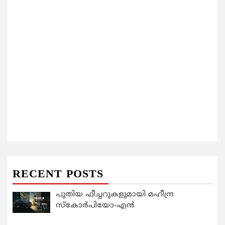
RECENT POSTS
പുതിയ ഫീച്ചറുകളുമായി മഹീന്ദ്ര
സ്കോർപിയോ-എൻ