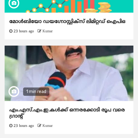
മോൾബിയോ ഡയഗ്നോസ്റ്റിക്സ് ലിമിറ്റഡ് ഐപിഒ
23 hours ago
Kumar
1 min read
എം.എസ്.എം.ഇ.കൾക്ക് ഒന്നരക്കോടി രൂപ വരെ
ഗ്രാന്റ്
23 hours ago
Kumar