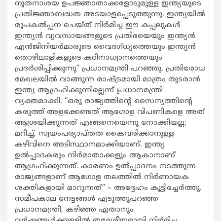
നൂതനാശയ ഉപജ്ഞാതാക്കളോടുമുള്ള ഇന്ത്യയുടെ
പ്രതിജ്ഞാബദ്ധത അ‌ടയാളപ്പെടുത്തുന്നു. ഇന്ത്യയിൽ
രൂപകൽപ്പന ചെയ്ത് നിർമിച്ച ഈ കപ്പലുകൾ
ഇന്ത്യൻ വ്യവസായങ്ങളുടെ പ്രതിഭയെയും ഇന്ത്യൻ
എൻജിനിയർമാരുടെ വൈദഗ്ധ്യത്തെയും ഇന്ത്യൻ
തൊഴിലാളികളുടെ കഠിനാധ്വാനത്തെയും
പ്രദർശിപ്പിക്കുന്നു” പ്രധാനമന്ത്രി പറഞ്ഞു. പ്രതിരോധ
മേഖലയിൽ വാങ്ങുന്ന രാഷ്ട്രമായി മാത്രം തുടരാൻ
ഇന്ത്യ ആഗ്രഹിക്കുന്നില്ലെന്ന് പ്രധാനമന്ത്രി
വ്യക്തമാക്കി. “ഒരു രാജ്യത്തിന്റെ സൈന്യത്തിന്റെ
കരുത്ത് അളക്കേണ്ടത് ആഗോള വിപണികളെ അ‌ത്
ആശ്രയിക്കുന്നത് എങ്ങനെയെന്നു നോക്കിയല്ല;
മറിച്ച്, സ്വയംപര്യാപ്തത കൈവരിക്കാനുള്ള
കഴിവിനെ അടിസ്ഥാനമാക്കിയാണ്. ഇന്ത്യ
ഉൽപ്പാദകരും നിർമാതാക്കളും ആകാനാണ്
ആഗ്രഹിക്കുന്നത്. കാരണം ഉൽപ്പാദനം നടത്തുന്ന
രാജ്യങ്ങളാണ് ആഗോള തലത്തിൽ നിർണായക
ശക്തികളായി മാറുന്നത്” – അദ്ദേഹം കൂട്ടിച്ചേർത്തു.
സമീപകാല നേട്ടങ്ങൾ എടുത്തുപറഞ്ഞ
പ്രധാനമന്ത്രി, കഴിഞ്ഞ ഏതാനും
വർഷങ്ങൾക്കുള്ളിൽ തദ്ദേശീയമായി നിർമിച്ച