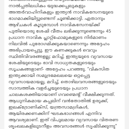
നാൽപ്പതിലധികം യുദ്ധക്കപ്പലുകളും
അന്തർവാഹിനികളും ഇന്ത്യൻ നാവികസേനയുടെ
ഭാഗമാക്കിയിട്ടുണ്ടെന്ന് ചൂണ്ടിക്കാട്ടി. ഏതാനും
ആഴ്ചകൾ കൂടുമ്പോൾ നാവികസേനയ്ക്ക്
പുതിയൊരു ശേഷി വീതം ലഭിക്കുന്നുണ്ടെന്നും 45
പ്രധാന നാവിക പ്ലാറ്റ്‌ഫോമുകളുടെ നിർമാണം
നിലവിൽ പുരോഗമിക്കുകയാണെന്നും അദ്ദേഹം
അഭിപ്രായപ്പെട്ടു. ഈ കണക്കുകൾ വെറും
സ്ഥിതിവിവരങ്ങളല്ല; മറിച്ച്, ഇന്ത്യയുടെ വ്യവസായ
ശേഷിയുടെയും ഭാവി സാധ്യതകളുടെയും
സൂചകങ്ങളാണ്- അ‌ദ്ദേഹം പറഞ്ഞു. “വികസിത
ഇന്ത്യക്കായി സമുദ്രമേഖലയെ ഒറ്റപ്പെട്ട
വ്യവസായമായല്ല, മറിച്ച്, തൊഴിലവസരങ്ങളുടെയും
സാമ്പത്തിക വളർച്ചയുടെയും പ്രധാന
ചാലകശക്തിയായാണ് ഗവണ്മെന്റ് വീക്ഷിക്കുന്നത്.
ആധുനികമായ കപ്പലിന് വൻതോതിൽ ഉരുക്ക്,
ഇലക്ട്രോണിക്സ്, യന്ത്രസാമഗ്രികൾ,
ആയിരക്കണക്കിന് ഘടകഭാഗങ്ങൾ എന്നിവ
ആവശ്യമാണ്. ഇത് വിപുലമായ വ്യവസായ വിതരണ
ശൃംഖലകളിലുടനീളം അവസരങ്ങൾ സൃഷ്ടിക്കുന്നു”