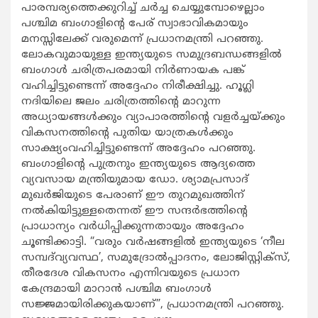
പാരമ്പര്യത്തെക്കുറിച്ച് ചർച്ച ചെയ്യുമ്പോഴെല്ലാം
പശ്ചിമ ബംഗാളിന്റെ പേര് സ്വാഭാവികമായും
മനസ്സിലേക്ക് വരുമെന്ന് പ്രധാനമന്ത്രി പറഞ്ഞു.
ലോകവുമായുള്ള ഇന്ത്യയുടെ സമുദ്രബന്ധങ്ങളിൽ
ബംഗാൾ ചരിത്രപരമായി നിർണായക പങ്ക്
വഹിച്ചിട്ടുണ്ടെന്ന് അദ്ദേഹം നിരീക്ഷിച്ചു. ഹൂഗ്ലി
നദിയിലെ ജലം ചരിത്രത്തിന്റെ മാറുന്ന
അധ്യായങ്ങൾക്കും വ്യാപാരത്തിന്റെ വളർച്ചയ്ക്കും
വികസനത്തിന്റെ പുതിയ യാത്രകൾക്കും
സാക്ഷ്യംവഹിച്ചിട്ടുണ്ടെന്ന് അദ്ദേഹം പറഞ്ഞു.
ബംഗാളിന്റെ പുത്രനും ഇന്ത്യയുടെ ആദ്യത്തെ
വ്യവസായ മന്ത്രിയുമായ ഡോ. ശ്യാമപ്രസാദ്
മുഖർജിയുടെ പേരാണ് ഈ തുറമുഖത്തിന്
നൽകിയിട്ടുള്ളതെന്നത് ഈ സന്ദർഭത്തിന്റെ
പ്രാധാന്യം വർധിപ്പിക്കുന്നതായും അദ്ദേഹം
ചൂണ്ടിക്കാട്ടി. “വരും വർഷങ്ങളിൽ ഇന്ത്യയുടെ ‘നീല
സമ്പദ്‌വ്യവസ്ഥ’, സമുദ്രോൽപ്പാദനം, ലോജിസ്റ്റിക്‌സ്,
തീരദേശ വികസനം എന്നിവയുടെ പ്രധാന
കേന്ദ്രമായി മാറാൻ പശ്ചിമ ബംഗാൾ
സജ്ജമായിരിക്കുകയാണ്”, പ്രധാനമന്ത്രി പറഞ്ഞു.