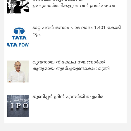
ഉദ്യോഗാര്‍ത്ഥികളുടെ വന്‍ പ്രതിഷേധം
ടാറ്റ പവർ ഒന്നാം പാദ ലാഭം 1,401 കോടി
രൂപ
വ്യവസായ നിക്ഷേപ നയങ്ങള്‍ക്ക്
കൃത്യമായ തുടര്‍ച്ചയുണ്ടാകും: മന്ത്രി
ജൂണിപ്പർ ഗ്രീൻ എനർജി ഐപിഒ