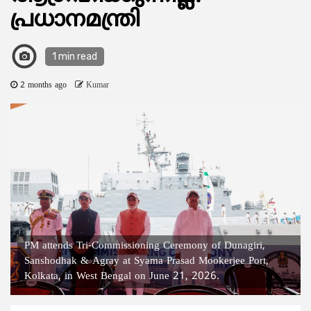
പ്രധാനമന്ത്രി
1 min read
2 months ago
Kumar
PM attends Tri-Commissioning Ceremony of Dunagiri,
Sanshodhak & Agray at Syama Prasad Mookerjee Port,
Kolkata, in West Bengal on June 21, 2026.