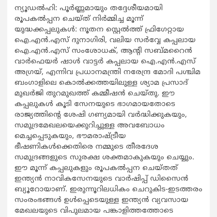
ന്യൂഡൽഹി: പൂർണ്ണമായും തദ്ദേശീയമായി
രൂപകൽപ്പന ചെയ്ത് നിർമ്മിച്ച മൂന്ന്
യുദ്ധക്കപ്പലുകൾ: നൂതന സ്റ്റെൽത്ത് ഫ്രിഗേറ്റായ
ഐ.എൻ.എസ് ദുനാഗിരി, വലിയ സർവ്വേ കപ്പലായ
ഐ.എൻ.എസ് സംശോധക്, ആന്റി സബ്മറൈൻ
വാർഫെയർ ഷാൾ വാട്ടർ കപ്പലായ ഐ.എൻ.എസ്
അഗ്രയ്, എന്നിവ പ്രധാനമന്ത്രി നരേന്ദ്ര മോദി പശ്ചിമ
ബംഗാളിലെ കൊൽക്കത്തയിലുള്ള ശ്യാമ പ്രസാദ്
മുഖർജി തുറമുഖത്ത് കമ്മീഷൻ ചെയ്തു. ഈ
കപ്പലുകൾ കൂടി സേനയുടെ ഭാഗമായതോടെ
രാജ്യത്തിന്റെ ശേഷി ഗണ്യമായി വർദ്ധിക്കുകയും,
സമുദ്രമേഖലയെക്കുറിച്ചുള്ള അവബോധം
മെച്ചപ്പെടുകയും, ഭൗമരാഷ്ട്രീയ
ഭീഷണികൾക്കെതിരെ നമ്മുടെ തീരദേശ
സമുദ്രങ്ങളുടെ സുരക്ഷ ശക്തമാകുകയും ചെയ്യും.
ഈ മൂന്ന് കപ്പലുകളും രൂപകൽപ്പന ചെയ്തത്
ഇന്ത്യൻ നാവികസേനയുടെ വാർഷിപ്പ് ഡിസൈൻ
ബ്യൂറോയാണ്. ഇരുന്നൂറിലധികം ചെറുകിട-ഇടത്തരം
സംരംഭങ്ങൾ ഉൾപ്പെടെയുള്ള ഇന്ത്യൻ വ്യവസായ
മേഖലയുടെ വിപുലമായ പങ്കാളിത്തത്തോടെ