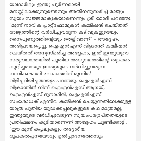
യാഥാർഥ്യം ഇന്ത്യ പൂർണമായി
മനസ്സിലാക്കുന്നുണ്ടെന്നും അതിനനുസരിച്ച് രാജ്യം
സ്വയം സജ്ജമാകുകയാണെന്നും ശ്രീ മോദി പറഞ്ഞു.
“മൂന്ന് നാവിക പ്ലാറ്റ്‌ഫോമുകൾ കമ്മീഷൻ ചെയ്തത്
രാജ്യത്തിന്റെ വർധിച്ചുവരുന്ന കഴിവുകളുടെയും
നൈപുണ്യത്തിന്റെയും തെളിവാണ്” – അദ്ദേഹം
അഭിപ്രായപ്പെട്ടു. ഐഎൻഎസ് വിക്രാന്ത് കമ്മീഷൻ
ചെയ്തത് അനുസ്മരിച്ച അദ്ദേഹം, ഇത് ഇന്ത്യയുടെ
സമുദ്രയാത്രയിൽ പുതിയ അധ്യായത്തിന്റെ തുടക്കം
കുറിച്ചതായും ഇന്ത്യയുടെ വർധിച്ചുവരുന്ന
നാവികശക്തി ലോകത്തിന് മുന്നിൽ
വിളിച്ചറിയിച്ചതായും പറഞ്ഞു. ഐഎൻഎസ്
വിക്രാന്തിൽ നിന്ന് ഐഎൻഎസ് അഗ്രയ്,
ഐഎൻഎസ് ദുനാഗിരി, ഐഎൻഎസ്
സംശോധക് എന്നിവ കമ്മീഷൻ ചെയ്യുന്നതിലേക്കുള്ള
യാത്ര പുതിയ യുദ്ധക്കപ്പലുകളുടെ കഥ മാത്രമല്ല,
ഇന്ത്യയുടെ വർധിച്ചുവരുന്ന സ്വയംപര്യാപ്തതയുടെ
പ്രതിഫലനം കൂടിയാണെന്ന് അദ്ദേഹം ചൂണ്ടിക്കാട്ടി.
“ഈ മൂന്ന് കപ്പലുകളും തദ്ദേശീയ
രൂപകൽപ്പനയോടും ഉൽപ്പാദനത്തോടും