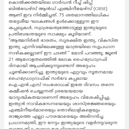
കൊൽക്കത്തയിലെ ഗാർഡൻ റീച്ച് ഷിപ്പ്
ബിൽഡേഴ്സ് ആൻഡ് എഞ്ചിനീയേഴ്സ് (GRSE)
ആണ് ഇവ നിർമ്മിച്ചത്. 75 ശതമാനത്തിലധികം
തദ്ദേശീയ ഘടകങ്ങൾ ഉൾക്കൊള്ളുന്ന ഈ
കപ്പലുകൾ, സ്വാശ്രയത്വത്തോടുള്ള ഇന്ത്യയുടെ
പ്രതിബദ്ധതയുടെ സാക്ഷ്യം കൂടിയാണ്.
“ആത്മനിർഭർ ഭാരതം, സുരക്ഷിത ഇന്ത്യ, വികസിത
ഇന്ത്യ എന്നിവയിലേക്കുള്ള യാത്രയിലെ സുപ്രധാന
നാഴികക്കല്ലാണ് ഈ ചടങ്ങ് ” മോദി പറഞ്ഞു. ജൂൺ
21 ആഗോളതലത്തിൽ ലോക ഹൈഡ്രോഗ്രഫി
ദിനമായി ആചരിക്കുന്നുണ്ടെന്ന് അദ്ദേഹം
ചൂണ്ടിക്കാണിച്ചു. ഇന്ത്യയുടെ ഏറ്റവും നൂതനമായ
ഹൈഡ്രോഗ്രാഫിക് സർവേ കപ്പലായ
ഐ.എൻ.എസ് സംശോധക് ഇതേ ദിവസം തന്നെ
കമ്മീഷൻ ചെയ്യുന്നത് ശ്രദ്ധേയമായ
യാദൃശ്ചികതയാണെന്ന് അദ്ദേഹം വിശേഷിപ്പിച്ചു.
ഇന്ത്യൻ നാവികസേനയെയും ശാസ്ത്രജ്ഞരെയും
എഞ്ചിനീയർമാരെയും തൊഴിലാളികളെയും
രാജ്യത്തെ എല്ലാ പൗരന്മാരെയും അഭിനന്ദിച്ച
പ്രധാനമന്ത്രി, ഈ നേട്ടം ഇന്ത്യയുടെ വളർന്നുവരുന്ന