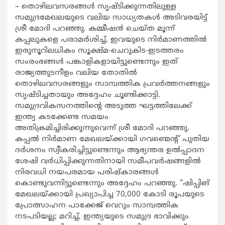
– തൊഴിലവസരങ്ങൾ സൃഷ്ടിക്കുന്നതിലുള്ള
സമുദ്രമേഖലയുടെ വലിയ സാധ്യതകൾ അടിവരയിട്ട്
ശ്രീ മോദി പറഞ്ഞു. കമ്മീഷൻ ചെയ്ത മൂന്ന്
കപ്പലുകളെ പരാമർശിച്ച്, ഇവയുടെ നിർമാണത്തിൽ
ഇരുനൂറിലധികം സൂക്ഷ്മ-ചെറുകിട-ഇടത്തരം
സംരംഭങ്ങൾ പങ്കാളികളായിട്ടുണ്ടെന്നും ഇത്
രാജ്യത്തുടനീളം വലിയ തോതിൽ
തൊഴിലവസരങ്ങളും സാമ്പത്തിക പ്രവർത്തനങ്ങളും
സൃഷ്ടിച്ചതായും അദ്ദേഹം ചൂണ്ടിക്കാട്ടി.
സമുദ്രവികസനത്തിന്റെ അടുത്ത ഘട്ടത്തിലേക്ക്
ഇന്ത്യ കടക്കേണ്ട സമയം
അതിക്രമിച്ചിരിക്കുന്നുവെന്ന് ശ്രീ മോദി പറഞ്ഞു.
കപ്പൽ നിർമാണ മേഖലയ്ക്കായി ഗവണ്മെന്റ് പുതിയ
ദർശനം സ്വീകരിച്ചിട്ടുണ്ടെന്നും ആഭ്യന്തര ഉൽപ്പാദന
ശേഷി വർധിപ്പിക്കുന്നതിനായി സമീപവർഷങ്ങളിൽ
നിരവധി നയപരമായ പരിഷ്കാരങ്ങൾ
കൊണ്ടുവന്നിട്ടുണ്ടെന്നും അദ്ദേഹം പറഞ്ഞു. “ഷിപ്പിങ്
മേഖലയ്ക്കായി പ്രഖ്യാപിച്ച 70,000 കോടി രൂപയുടെ
പ്രോത്സാഹന പാക്കേജ് വെറും സാമ്പത്തിക
നടപടിയല്ല; മറിച്ച്, ഇന്ത്യയുടെ സമുദ്ര ഭാവിക്കും