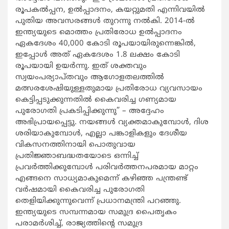
രൂപകൽപ്പന, ഉൽപ്പാദനം, കയറ്റുമതി എന്നിവയിൽ
പുതിയ അവസരങ്ങൾ തുറന്നു നൽകി. 2014-ൽ
ഇന്ത്യയുടെ മൊത്തം പ്രതിരോധ ഉൽപ്പാദനം
ഏകദേശം 40,000 കോടി രൂപയായിരുന്നെങ്കിൽ,
ഇപ്പോൾ അത് ഏകദേശം 1.8 ലക്ഷം കോടി
രൂപയായി ഉയർന്നു. ഇത് ശക്തവും
സ്വയംപര്യാപ്തവും ആഗോളതലത്തിൽ
മത്സരശേഷിയുള്ളതുമായ പ്രതിരോധ വ്യവസായം
കെട്ടിപ്പടുക്കുന്നതിൽ കൈവരിച്ച ഗണ്യമായ
പുരോഗതി പ്രകടിപ്പിക്കുന്നു” – അദ്ദേഹം
അഭിപ്രായപ്പെട്ടു. നയങ്ങൾ വ്യക്തമാകുമ്പോൾ, ദിശ
ശരിയാകുമ്പോൾ, എല്ലാ പങ്കാളികളും ദേശീയ
വികസനത്തിനായി പൊതുവായ
പ്രതിജ്ഞാബദ്ധതയോടെ ഒന്നിച്ച്
പ്രവർത്തിക്കുമ്പോൾ പരിവർത്തനപരമായ മാറ്റം
എങ്ങനെ സാധ്യമാകുമെന്ന് കഴിഞ്ഞ പന്ത്രണ്ട്
വർഷമായി കൈവരിച്ച പുരോഗതി
തെളിയിക്കുന്നുവെന്ന് പ്രധാനമന്ത്രി പറഞ്ഞു.
ഇന്ത്യയുടെ സമ്പന്നമായ സമുദ്ര പൈതൃകം
പരാമർശിച്ച്, രാജ്യത്തിന്റെ സമുദ്ര