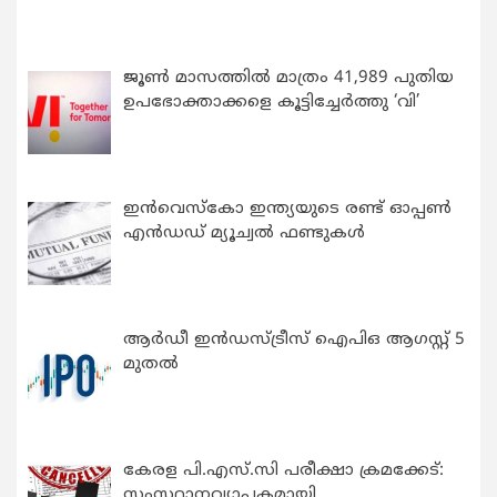
ജൂൺ മാസത്തിൽ മാത്രം 41,989 പുതിയ
ഉപഭോക്താക്കളെ കൂട്ടിച്ചേർത്തു ‘വി’
ഇന്‍വെസ്കോ ഇന്ത്യയുടെ രണ്ട് ഓപ്പണ്‍
എന്‍ഡഡ് മ്യൂച്വല്‍ ഫണ്ടുകള്‍
ആർഡീ ഇൻഡസ്ട്രീസ് ഐപിഒ ആഗസ്റ്റ് 5
മുതൽ
കേരള പി.എസ്.സി പരീക്ഷാ ക്രമക്കേട്:
സംസ്ഥാനവ്യാപകമായി