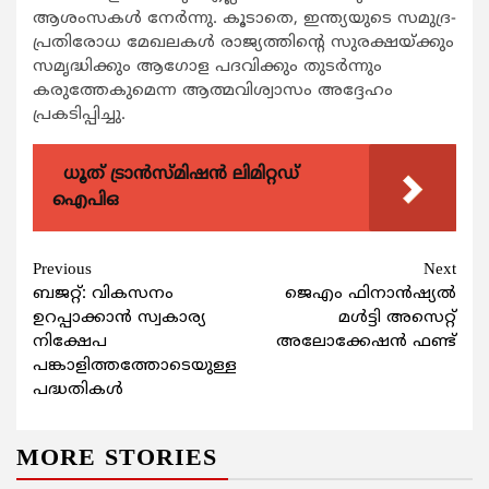
ആശംസകൾ നേർന്നു. കൂടാതെ, ഇന്ത്യയുടെ സമുദ്ര-
പ്രതിരോധ മേഖലകൾ രാജ്യത്തിന്റെ സുരക്ഷയ്ക്കും
സമൃദ്ധിക്കും ആഗോള പദവിക്കും തുടർന്നും
കരുത്തേകുമെന്ന ആത്മവിശ്വാസം അദ്ദേഹം
പ്രകടിപ്പിച്ചു.
ധൂത് ട്രാൻസ്മിഷൻ ലിമിറ്റഡ്
ഐപിഒ
Continue
Previous
Next
ബജറ്റ്: വികസനം
ജെഎം ഫിനാന്‍ഷ്യല്‍
Reading
ഉറപ്പാക്കാൻ സ്വകാര്യ
മള്‍ട്ടി അസെറ്റ്
നിക്ഷേപ
അലോക്കേഷന്‍ ഫണ്ട്
പങ്കാളിത്തത്തോടെയുള്ള
പദ്ധതികൾ
MORE STORIES