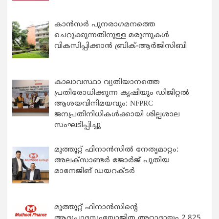
കാന്‍സര്‍ പുനരാഗമനത്തെ
ചെറുക്കുന്നതിനുള്ള മരുന്നുകള്‍
വികസിപ്പിക്കാന്‍ ബ്രിക്-ആര്‍ജിസിബി
കാലാവസ്ഥാ വ്യതിയാനത്തെ
പ്രതിരോധിക്കുന്ന കൃഷിയും ഡിജിറ്റൽ
ആശയവിനിമയവും: NFPRC
ജനപ്രതിനിധികൾക്കായി ശില്പശാല
സംഘടിപ്പിച്ചു
മുത്തൂറ്റ് ഫിനാൻസിൽ നേതൃമാറ്റം:
അലക്സാണ്ടർ ജോർജ് പുതിയ
മാനേജിങ് ഡയറക്ടർ
മുത്തൂറ്റ് ഫിനാൻസിന്റെ
ആദ്യപാദസംയോജിത അറ്റാദായം 2,825