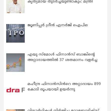
കൃത്യമായ തുടര്‍ച്ചയുണ്ടാകും: മന്ത്രി
ജൂണിപ്പർ ഗ്രീൻ എനർജി ഐപിഒ
എയു സ്‌മോൾ ഫിനാൻസ് ബാങ്കിന്റെ
അറ്റാദായത്തിൽ 37 ശതമാനം വളർച്ച
മഹീന്ദ്ര ഫിനാൻസിൻറെ അറ്റാദായം 899
കോടി രൂപയായി ഉയർന്നു
വിദ്യാര്‍ഥികള്‍ നിര്‍മ്മിച്ച റോബോട്ടിക്സ്