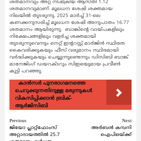
ശതമാനവും അറ്റ നിഷ്ക്രിയ ആസ്തി 1.12
ശതമാനവുമാണ്. മൂലധന ശേഷി ശക്തമായ
നിലയില്‍ തുടരുന്നു. 2025 മാര്‍ച്ച് 31-ലെ
കണക്കനുസരിച്ച് മൂലധന ശേഷി അനുപാതം 16.77
ശതമാനം ആയിരുന്നു. ബാങ്കിന്‍റെ വായ്പകളിലും
നിക്ഷേപങ്ങളിലും വളര്‍ച്ച ശക്തമായി
തുടരുന്നുവെന്നും നെറ്റ് ഇന്‍ററസ്റ്റ് മാര്‍ജിന്‍ സ്ഥിരത
കൈവരിക്കുകയും ഫീസ് വരുമാനം സ്ഥിരമായി
വര്‍ദ്ധിക്കുകയും ചെയ്യുന്നുണ്ടെന്നും ഡിസിബി ബാങ്ക്
മാനേജിംഗ് ഡയറക്‌ടറും സിഇഒയുമായ പ്രവീണ്‍
കുട്ടി പറഞ്ഞു.
കാന്‍സര്‍ പുനരാഗമനത്തെ
ചെറുക്കുന്നതിനുള്ള മരുന്നുകള്‍
വികസിപ്പിക്കാന്‍ ബ്രിക്-
ആര്‍ജിസിബി
Continue
Previous
Next
ജിയോ പ്ലാറ്റ്‌ഫോംസ്
അര്‍ബന്‍ കമ്പനി
Reading
അറ്റാദായത്തിൽ 25.7
ഐപിഒയ്ക്ക്