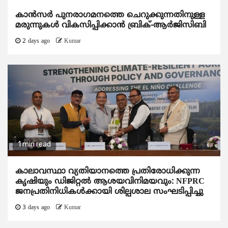
കാന്‍സര്‍ പുനരാഗമനത്തെ ചെറുക്കുന്നതിനുള്ള
മരുന്നുകള്‍ വികസിപ്പിക്കാന്‍ ബ്രിക്-ആര്‍ജിസിബി
2 days ago
Kumar
1 min read
കാലാവസ്ഥാ വ്യതിയാനത്തെ പ്രതിരോധിക്കുന്ന
കൃഷിയും ഡിജിറ്റൽ ആശയവിനിമയവും: NFPRC
ജനപ്രതിനിധികൾക്കായി ശില്പശാല സംഘടിപ്പിച്ചു
3 days ago
Kumar