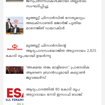
ജനപ്രതിനിധികൾക്കായി ശില്പശാല
സംഘടിപ്പിച്ചു
മുത്തൂറ്റ് ഫിനാൻസിൽ നേതൃമാറ്റം:
അലക്സാണ്ടർ ജോർജ് പുതിയ
മാനേജിങ് ഡയറക്ടർ
മുത്തൂറ്റ് ഫിനാൻസിന്റെ
ആദ്യപാദസംയോജിത അറ്റാദായം 2,825
കോടി രൂപയായി ഉയർന്നു
‘അക്ഷയ തങ്ക മാളിഗൈ’: പ്രാദേശിക
ആഭരണ ബ്രാന്‍ഡുമായി കല്യാണ്‍
ജുവലേഴ്‌സ്
ആദ്യപാദത്തിൽ 80 കോടി രൂപ
അറ്റാദായം നേടി ഇസാഫ് ബാങ്ക്