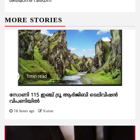
ശതമാനം വര്‍ധന
MORE STORIES
1 min read
സോണി 115 ഇഞ്ച് ട്രൂ ആർജിബി ടെലിവിഷൻ
വിപണിയിൽ
16 hours ago
Kumar