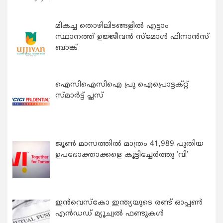
മികച്ച തൊഴിലിടങ്ങളിൽ എട്ടാം
സ്ഥാനത്ത് ഉജ്ജീവൻ സ്മോൾ ഫിനാൻസ്
ബാങ്ക്
ഐസിഐസിഐ പ്രു ഐപ്രൊട്ടക്റ്റ്
സ്മാർട്ട് പ്ലസ്
ജൂൺ മാസത്തിൽ മാത്രം 41,989 പുതിയ
ഉപഭോക്താക്കളെ കൂട്ടിച്ചേർത്തു ‘വി’
ഇന്‍വെസ്കോ ഇന്ത്യയുടെ രണ്ട് ഓപ്പണ്‍
എന്‍ഡഡ് മ്യൂച്വല്‍ ഫണ്ടുകള്‍