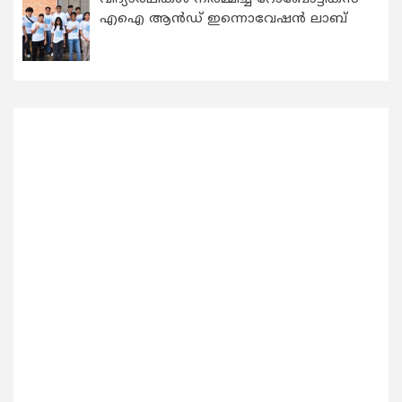
എഐ ആന്‍ഡ് ഇന്നൊവേഷന്‍ ലാബ്