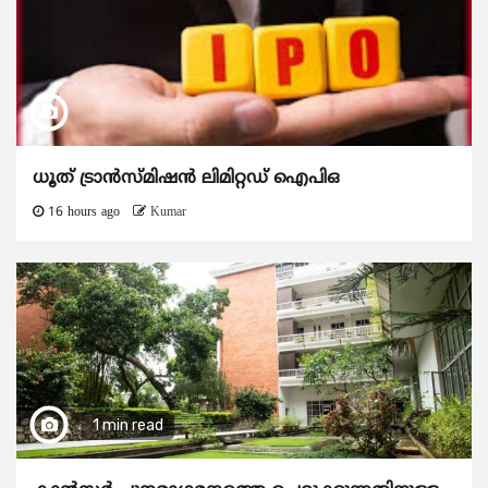
ധൂത് ട്രാൻസ്മിഷൻ ലിമിറ്റഡ് ഐപിഒ
16 hours ago
Kumar
1 min read