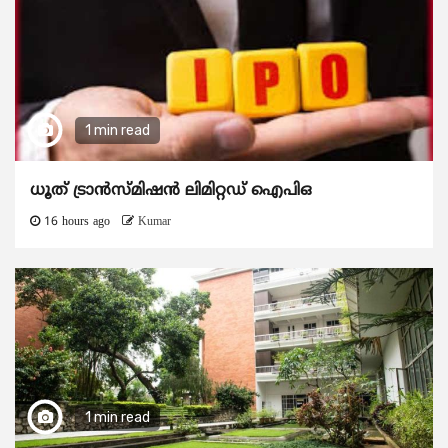
1 min read
ധൂത് ട്രാൻസ്മിഷൻ ലിമിറ്റഡ് ഐപിഒ
16 hours ago
Kumar
1 min read