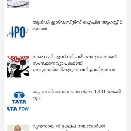
ആർഡീ ഇൻഡസ്ട്രീസ് ഐപിഒ ആഗസ്റ്റ് 5
മുതൽ
കേരള പി.എസ്.സി പരീക്ഷാ ക്രമക്കേട്:
സംസ്ഥാനവ്യാപകമായി
ഉദ്യോഗാര്‍ത്ഥികളുടെ വന്‍ പ്രതിഷേധം
ടാറ്റ പവർ ഒന്നാം പാദ ലാഭം 1,401 കോടി
രൂപ
വ്യവസായ നിക്ഷേപ നയങ്ങള്‍ക്ക്