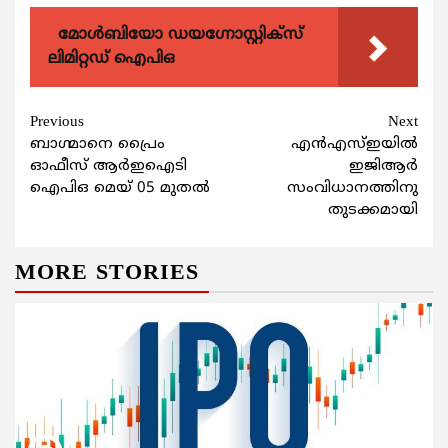
മോൾബിയോ ഡയഗ്നോസ്റ്റിക്സ്
ലിമിറ്റഡ് ഐപിഒ
Continue
Previous
Next
ബാഗ്മാനെ പ്രൈം
എന്‍എസ്ഇയിൽ
Reading
ഓഫീസ് ആര്‍ഇഐടി
ഇജിആര്‍
ഐപിഒ മെയ് 05 മുതല്‍
സംവിധാനത്തിനു
തുടക്കമായി
MORE STORIES