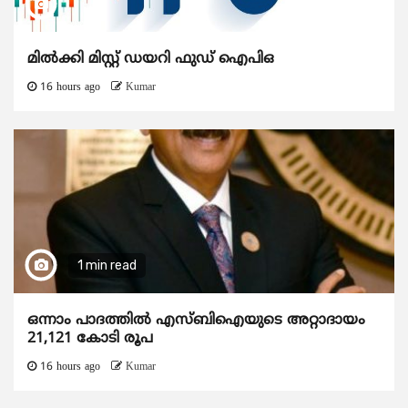
മിൽക്കി മിസ്റ്റ് ഡയറി ഫുഡ് ഐപിഒ
16 hours ago
Kumar
1 min read
ഒന്നാം പാദത്തിൽ എസ്ബിഐയുടെ അറ്റാദായം
21,121 കോടി രൂപ
16 hours ago
Kumar