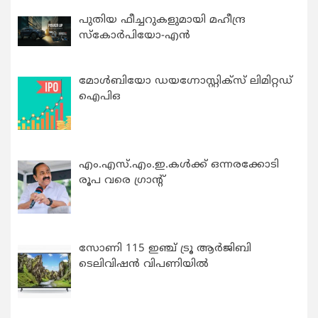
പുതിയ ഫീച്ചറുകളുമായി മഹീന്ദ്ര
സ്കോർപിയോ-എൻ
മോൾബിയോ ഡയഗ്നോസ്റ്റിക്സ് ലിമിറ്റഡ്
ഐപിഒ
എം.എസ്.എം.ഇ.കൾക്ക് ഒന്നരക്കോടി
രൂപ വരെ ഗ്രാന്റ്
സോണി 115 ഇഞ്ച് ട്രൂ ആർജിബി
ടെലിവിഷൻ വിപണിയിൽ