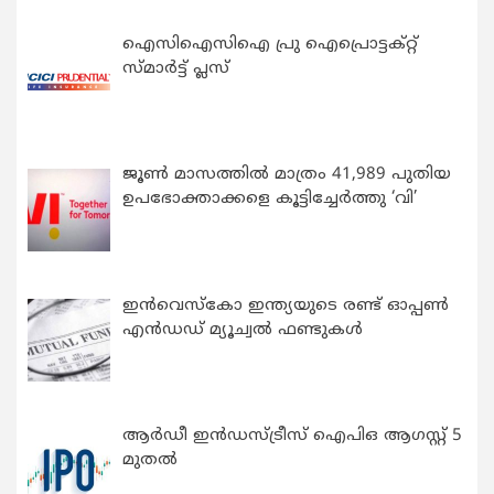
ഐസിഐസിഐ പ്രു ഐപ്രൊട്ടക്റ്റ്
സ്മാർട്ട് പ്ലസ്
ജൂൺ മാസത്തിൽ മാത്രം 41,989 പുതിയ
ഉപഭോക്താക്കളെ കൂട്ടിച്ചേർത്തു ‘വി’
ഇന്‍വെസ്കോ ഇന്ത്യയുടെ രണ്ട് ഓപ്പണ്‍
എന്‍ഡഡ് മ്യൂച്വല്‍ ഫണ്ടുകള്‍
ആർഡീ ഇൻഡസ്ട്രീസ് ഐപിഒ ആഗസ്റ്റ് 5
മുതൽ