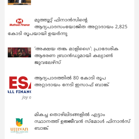
മുത്തൂറ്റ് ഫിനാൻസിന്റെ
ആദ്യപാദസംയോജിത അറ്റാദായം 2,825
കോടി രൂപയായി ഉയർന്നു
‘അക്ഷയ തങ്ക മാളിഗൈ’: പ്രാദേശിക
ആഭരണ ബ്രാന്‍ഡുമായി കല്യാണ്‍
ജുവലേഴ്‌സ്
ആദ്യപാദത്തിൽ 80 കോടി രൂപ
അറ്റാദായം നേടി ഇസാഫ് ബാങ്ക്
മികച്ച തൊഴിലിടങ്ങളിൽ എട്ടാം
സ്ഥാനത്ത് ഉജ്ജീവൻ സ്മോൾ ഫിനാൻസ്
ബാങ്ക്