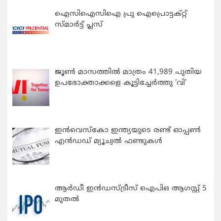
ഐസിഐസിഐ പ്രു ഐപ്രൊട്ടക്റ്റ്
സ്മാർട്ട് പ്ലസ്
ജൂൺ മാസത്തിൽ മാത്രം 41,989 പുതിയ
ഉപഭോക്താക്കളെ കൂട്ടിച്ചേർത്തു ‘വി’
ഇന്‍വെസ്കോ ഇന്ത്യയുടെ രണ്ട് ഓപ്പണ്‍
എന്‍ഡഡ് മ്യൂച്വല്‍ ഫണ്ടുകള്‍
ആർഡീ ഇൻഡസ്ട്രീസ് ഐപിഒ ആഗസ്റ്റ് 5
മുതൽ