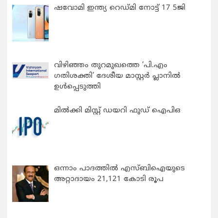
ഷവോമി ഇന്ത്യ റെഡ്മി നോട്ട് 17 5ജി
വിഴിഞ്ഞം തുറമുഖത്തെ ‘പി.എം
ഗതിശക്തി’ ദേശീയ മാസ്റ്റർ പ്ലാനിൽ
ഉൾപ്പെടുത്തി
മിൽക്കി മിസ്റ്റ് ഡയറി ഫുഡ് ഐപിഒ
ഒന്നാം പാദത്തിൽ എസ്ബിഐയുടെ
അറ്റാദായം 21,121 കോടി രൂപ