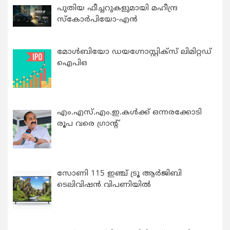
പുതിയ ഫീച്ചറുകളുമായി മഹീന്ദ്ര
സ്കോർപിയോ-എൻ
മോൾബിയോ ഡയഗ്നോസ്റ്റിക്സ് ലിമിറ്റഡ്
ഐപിഒ
എം.എസ്.എം.ഇ.കൾക്ക് ഒന്നരക്കോടി
രൂപ വരെ ഗ്രാന്റ്
സോണി 115 ഇഞ്ച് ട്രൂ ആർജിബി
ടെലിവിഷൻ വിപണിയിൽ