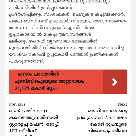
സംരംഭക-കര്‍ഷക പ്രതിനിധികളും ഉടമകളും
പരിപാടിയില്‍ ഉല്‍പ്പന്നങ്ങള്‍
പ്രദര്‍ശിപ്പിക്കും.സംരംഭകര്‍, ചെറുകിട കച്ചവടക്കാര്‍,
കഫേ-ബിസിനസ് ഉടമകള്‍, നിക്ഷേപ അവസരങ്ങള്‍
തേടുന്ന ബിസിനസുകാര്‍ എന്നിവര്‍ക്ക്
ഉച്ചകോടിയില്‍ മികച്ച അവസരങ്ങള്‍
ലഭിക്കും.കോഫി വ്യവസായ മേഖലയില്‍
മുന്‍പന്തിയില്‍ നില്‍ക്കുന്ന കേരളത്തെ സംബന്ധിച്ച്
വേള്‍ഡ് കോഫി ഉച്ചകോടി പുത്തന്‍ പ്രതീക്ഷകള്‍
പകരുന്നതാണ്.
ഒന്നാം പാദത്തിൽ
എസ്ബിഐയുടെ അറ്റാദായം
21,121 കോടി രൂപ
Continue
Previous
Next
ടെക് പ്രതിഭകളെ
ജെപി മോര്‍ഗന്‍റെ
Reading
കണ്ടെത്തുന്നതിനായി
പ്രഖ്യാപനം; 2.5 ലക്ഷം
സ്റ്റാര്‍ട്ടപ്പ് മിഷന്‍ ‘ടോപ്പ്
കോടി രൂപയുടെ
100 സീരീസ്’
നിക്ഷേപപ്രതീക്ഷ