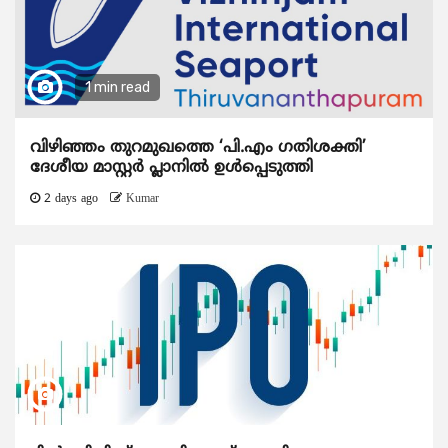
1 min read
വിഴിഞ്ഞം തുറമുഖത്തെ ‘പി.എം ഗതിശക്തി’
ദേശീയ മാസ്റ്റർ പ്ലാനിൽ ഉൾപ്പെടുത്തി
2 days ago
Kumar