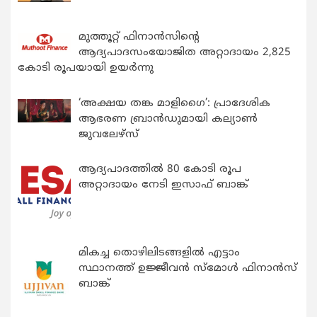
മുത്തൂറ്റ് ഫിനാൻസിന്റെ
ആദ്യപാദസംയോജിത അറ്റാദായം 2,825
കോടി രൂപയായി ഉയർന്നു
‘അക്ഷയ തങ്ക മാളിഗൈ’: പ്രാദേശിക
ആഭരണ ബ്രാന്‍ഡുമായി കല്യാണ്‍
ജുവലേഴ്‌സ്
ആദ്യപാദത്തിൽ 80 കോടി രൂപ
അറ്റാദായം നേടി ഇസാഫ് ബാങ്ക്
മികച്ച തൊഴിലിടങ്ങളിൽ എട്ടാം
സ്ഥാനത്ത് ഉജ്ജീവൻ സ്മോൾ ഫിനാൻസ്
ബാങ്ക്