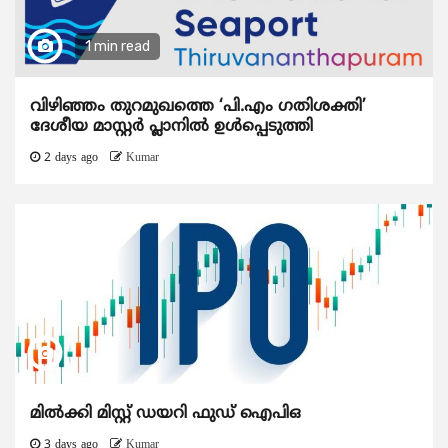
1 min read
വിഴിഞ്ഞം തുറമുഖത്തെ ‘പി.എം ഗതിശക്തി’
ദേശീയ മാസ്റ്റർ പ്ലാനിൽ ഉൾപ്പെടുത്തി
2 days ago
Kumar
മിൽക്കി മിസ്റ്റ് ഡയറി ഫുഡ് ഐപിഒ
3 days ago
Kumar