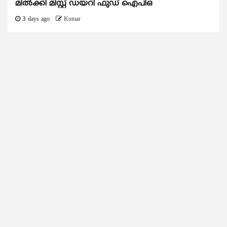
മിൽക്കി മിസ്റ്റ് ഡയറി ഫുഡ് ഐപിഒ
3 days ago
Kumar