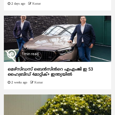
2 days ago
Kumar
1 min read
മെഴ്‌സിഡസ് ബെൻസിൻറെ എഎംജി ഇ 53
ഹൈബ്രിഡ് 4മാറ്റിക്+ ഇന്ത്യയിൽ
2 weeks ago
Kumar