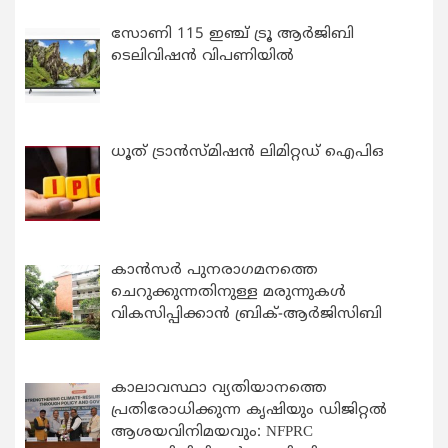
സോണി 115 ഇഞ്ച് ട്രൂ ആർജിബി
ടെലിവിഷൻ വിപണിയിൽ
ധൂത് ട്രാൻസ്മിഷൻ ലിമിറ്റഡ് ഐപിഒ
കാന്‍സര്‍ പുനരാഗമനത്തെ
ചെറുക്കുന്നതിനുള്ള മരുന്നുകള്‍
വികസിപ്പിക്കാന്‍ ബ്രിക്-ആര്‍ജിസിബി
കാലാവസ്ഥാ വ്യതിയാനത്തെ
പ്രതിരോധിക്കുന്ന കൃഷിയും ഡിജിറ്റൽ
ആശയവിനിമയവും: NFPRC