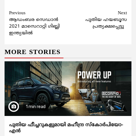
Continue
Previous
Next
ആഡംബര സെഡാന്‍
പുതിയ ഹയബൂസ
Reading
2021 മാസെറാറ്റി ഗിബ്ലി
പ്രത്യക്ഷപ്പെട്ടു
ഇന്ത്യയില്‍
MORE STORIES
1 min read
പുതിയ ഫീച്ചറുകളുമായി മഹീന്ദ്ര സ്കോർപിയോ-
എൻ