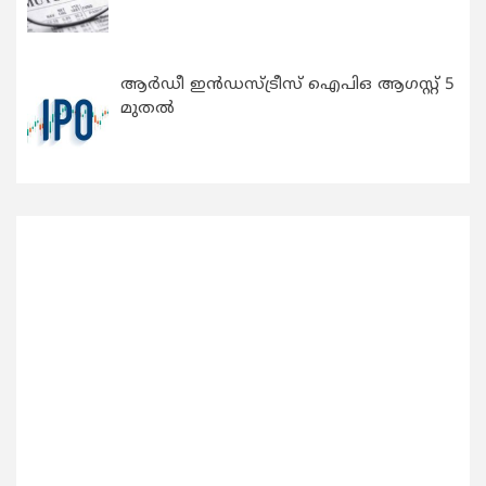
ആർഡീ ഇൻഡസ്ട്രീസ് ഐപിഒ ആഗസ്റ്റ് 5
മുതൽ