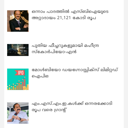
ഒന്നാം പാദത്തിൽ എസ്ബിഐയുടെ
അറ്റാദായം 21,121 കോടി രൂപ
പുതിയ ഫീച്ചറുകളുമായി മഹീന്ദ്ര
സ്കോർപിയോ-എൻ
മോൾബിയോ ഡയഗ്നോസ്റ്റിക്സ് ലിമിറ്റഡ്
ഐപിഒ
എം.എസ്.എം.ഇ.കൾക്ക് ഒന്നരക്കോടി
രൂപ വരെ ഗ്രാന്റ്