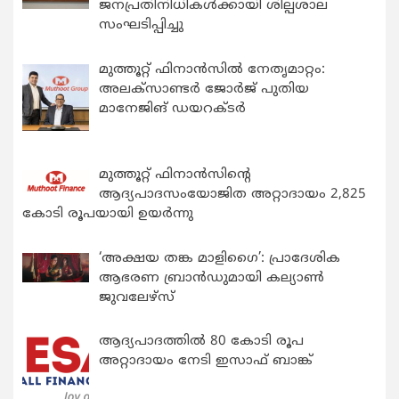
ജനപ്രതിനിധികൾക്കായി ശില്പശാല
സംഘടിപ്പിച്ചു
മുത്തൂറ്റ് ഫിനാൻസിൽ നേതൃമാറ്റം:
അലക്സാണ്ടർ ജോർജ് പുതിയ
മാനേജിങ് ഡയറക്ടർ
മുത്തൂറ്റ് ഫിനാൻസിന്റെ
ആദ്യപാദസംയോജിത അറ്റാദായം 2,825
കോടി രൂപയായി ഉയർന്നു
‘അക്ഷയ തങ്ക മാളിഗൈ’: പ്രാദേശിക
ആഭരണ ബ്രാന്‍ഡുമായി കല്യാണ്‍
ജുവലേഴ്‌സ്
ആദ്യപാദത്തിൽ 80 കോടി രൂപ
അറ്റാദായം നേടി ഇസാഫ് ബാങ്ക്