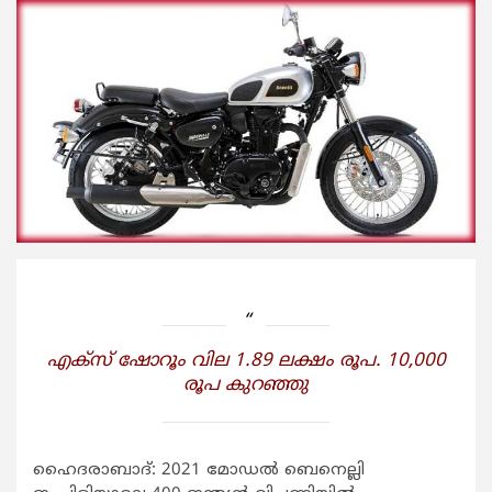
എക്‌സ് ഷോറൂം വില 1.89 ലക്ഷം രൂപ. 10,000
രൂപ കുറഞ്ഞു
ഹൈദരാബാദ്: 2021 മോഡല്‍ ബെനെല്ലി