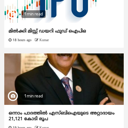
1 min read
മിൽക്കി മിസ്റ്റ് ഡയറി ഫുഡ് ഐപിഒ
18 hours ago
Kumar
1 min read
ഒന്നാം പാദത്തിൽ എസ്ബിഐയുടെ അറ്റാദായം
21,121 കോടി രൂപ