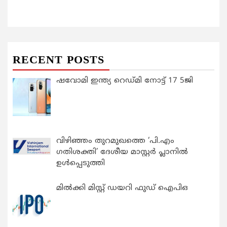
RECENT POSTS
ഷവോമി ഇന്ത്യ റെഡ്മി നോട്ട് 17 5ജി
വിഴിഞ്ഞം തുറമുഖത്തെ ‘പി.എം
ഗതിശക്തി’ ദേശീയ മാസ്റ്റർ പ്ലാനിൽ
ഉൾപ്പെടുത്തി
മിൽക്കി മിസ്റ്റ് ഡയറി ഫുഡ് ഐപിഒ