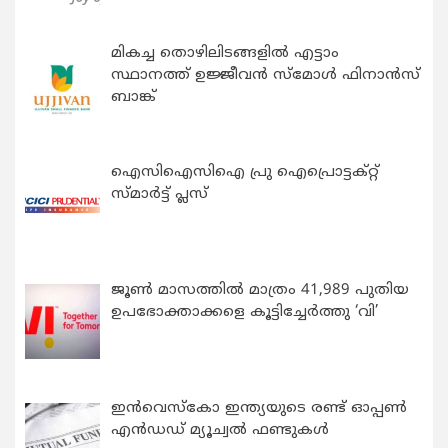
മികച്ച തൊഴിലിടങ്ങളിൽ എട്ടാം
സ്ഥാനത്ത് ഉജ്ജീവൻ സ്മോൾ ഫിനാൻസ്
ബാങ്ക്
ഐസിഐസിഐ പ്രു ഐപ്രൊട്ടക്റ്റ്
സ്മാർട്ട് പ്ലസ്
ജൂൺ മാസത്തിൽ മാത്രം 41,989 പുതിയ
ഉപഭോക്താക്കളെ കൂട്ടിച്ചേർത്തു ‘വി’
ഇന്‍വെസ്കോ ഇന്ത്യയുടെ രണ്ട് ഓപ്പണ്‍
എന്‍ഡഡ് മ്യൂച്വല്‍ ഫണ്ടുകള്‍