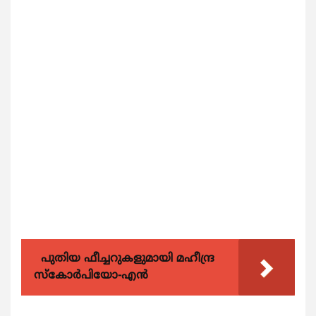
പുതിയ ഫീച്ചറുകളുമായി മഹീന്ദ്ര
സ്കോർപിയോ-എൻ